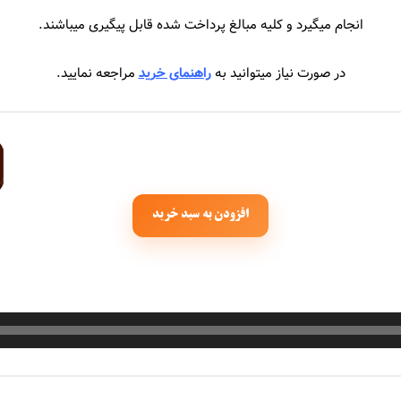
جهان
سیروان و زانیار خسروی
انجام میگیرد و کلیه مبالغ پرداخت شده قابل پیگیری میباشند.
حاجیلی
سیما بینا
در صورت نیاز میتوانید به
راهنمای خرید
مراجعه نمایید.
اجیک
سیمین غانم
سایی
سینا درخشنده
املو
سینا سرلک
افزودن به سبد خرید
عباس گلاب
سینا شعبانخانی
رجام
اشا
انی