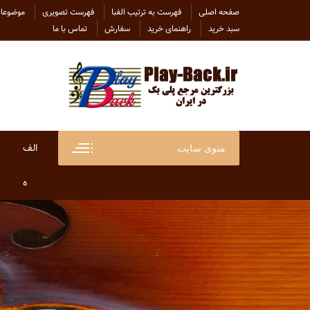
Ski
صفحه اصلی
فهرست به ترتیب الفبا
فهرست تصویری
موضوعات
t
سبد خرید
راهنمای خرید
سفارش
تماس با ما
conten
الف
منوی سایت
ابراهی
ه
ابراهی
هاتف
ابی
هایده
احسان
هلن