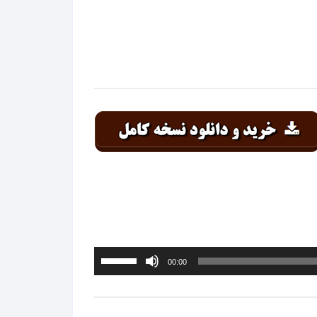
معین
معین زد
منصور
منوچهر سخایی
مهدی احمدوند
مهدی اسدی
مهدی یراحی
مهدی یغمایی
برای
00:00
افزایش
مهرداد
یا
کاهش