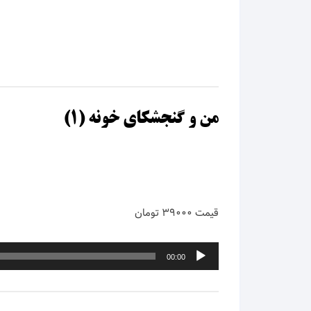
امید 
امید 
امیر ت
امیر ر
من و گنجشکای خونه (۱)
امیر ش
امیر 
قیمت ۳۹۰۰۰ تومان
امیر ف
امیر ی
پخش‌کننده
00:00
صوت
امین ب