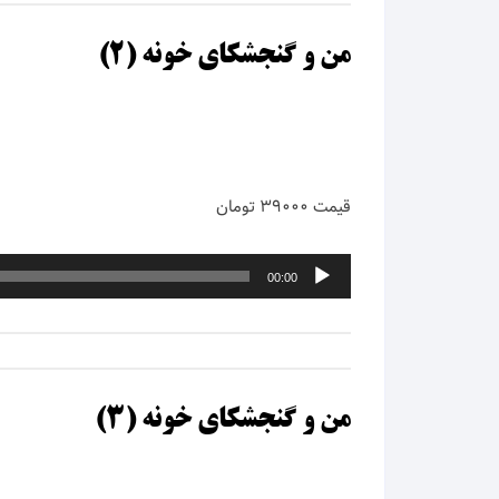
امین 
من و گنجشکای خونه (۲)
امین 
اندی
انوش
قیمت ۳۹۰۰۰ تومان
ایرج
پخش‌کننده
ایرج 
00:00
صوت
ایرج م
ایوان 
من و گنجشکای خونه (۳)
ایهام