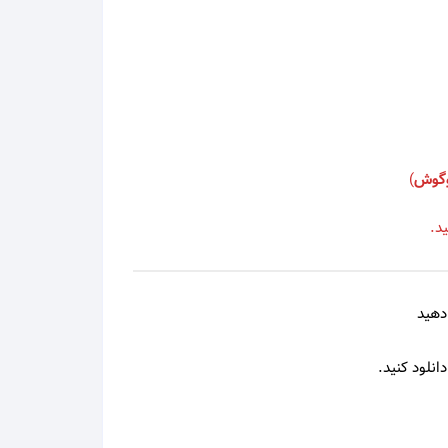
محمد علیزاده
محمد نوری
مرتضی
گوش
)
مرتضی اشرفی
د.
مرتضی پاشایی
مرجان
دهید
مسعود صادقلو
انلود کنید.
مسلم فتاحی
مسیح و آرش