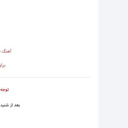
اسی
اشوان
آصف آ
آهنگ ب
آغاسی
برا
آفت
افشین
توجه 
افشین
بعد از شنیدن
الهه
امید