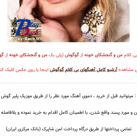
سندی
شهره
عهدیه
سوزان روشن
شهلا سرشار
ریا
سوسن
شهیاد
ی کلام
من و گنجشکای خونه
از
گوگوش
(پلی بک
من و گنجشکای خونه
از
گو
سوگند
شهیار قنبری
ی مشاهده
آرشیو کامل آهنگهای بی کلام گوگوش
اینجا یا روی عکس کلیک کنی
سوِن بند
شیلا
سهراب پاکزاد
:
میتوانید قبل از خرید ، دموی
آهنگ مورد نظر را از طریق موزیک پلیر گوش 
 آذری
سیامک عباسی
 و مورد پسند واقع شدن، با اطمینان کامل اقدام به خرید نموده و بلافاصله د
سیاوش شمس
سیاوش قمیشی
تمامی پرداختها از طریق درگاه پرداخت امن شاپرک (بانک مرکزی ایران)