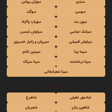
سندی
سوزان روشن
سوسن
سوگند
سِوِن بند
سهراب پاکزاد
سیامک عباسی
سیاوش شمس
سیاوش قمیشی
سیروان و زانیار خسروی
سیما بینا
سیمین غانم
سینا درخشنده
سینا سرلک
سینا شعبانخانی
ش
شادمهر عقیلی
شاهرخ
شاهین بنان
شجریان