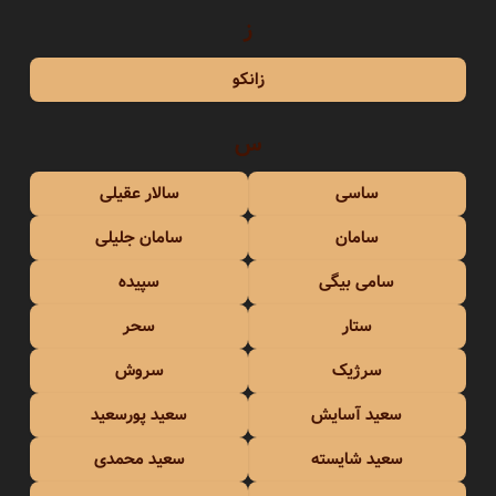
ز
زانکو
س
ساسی
سالار عقیلی
سامان
سامان جلیلی
سامی بیگی
سپیده
ستار
سحر
سرژیک
سروش
سعید آسایش
سعید پورسعید
سعید شایسته
سعید محمدی