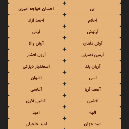
ابی
احسان خواجه امیری
احلام
احمد آزاد
آرتوش
آرش
آرش دلفان
آرش والا
آرمین نصرتی
آرون افشار
آریان بند
اسفندیار دیزانی
اسی
اشوان
آصف آریا
آغاسی
افشین
افشین آذری
الهه
امید
امید جهان
امید حاجیلی