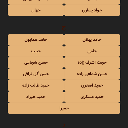
جواد یساری
جهان
ح
حامد پهلان
حامد همایون
حامی
حبیب
حجت اشرف زاده
حسن شجاعی
حسن شماعی زاده
حسن گل نراقی
حمید اصغری
حمید طالب زاده
حمید عسکری
حمید هیراد
حمیرا
د