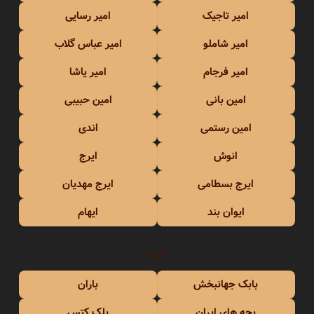
امیر تاجیک
امیر رسایی
امیر شاملو
امیر عباس گلاب
امیر فرجام
امیر یاشا
امین بانی
امین حبیبی
امین رستمی
اندی
انوش
ایرج
ایرج بسطامی
ایرج مهدیان
ایوان بند
ایهام
ب
بابک جهانبخش
باران
بچه های ایران
بلک کتس