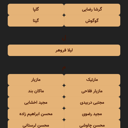
گرشا رضایی
گلپا
گوگوش
گیتا
ل
لیلا فروهر
م
مارتیک
مازیار
مازیار فلاحی
ماکان بند
مجتبی دربیدی
مجید اخشابی
مجید رضوی
محسن ابراهیم زاده
محسن چاوشی
محسن لرستانی