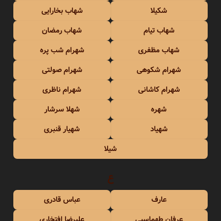
شکیلا
شهاب بخارایی
شهاب تیام
شهاب رمضان
شهاب مظفری
شهرام شب پره
شهرام شکوهی
شهرام صولتی
شهرام کاشانی
شهرام ناظری
شهره
شهلا سرشار
شهیاد
شهیار قنبری
شیلا
ع
عارف
عباس قادری
عرفان طهماسبی
علیرضا افتخاری