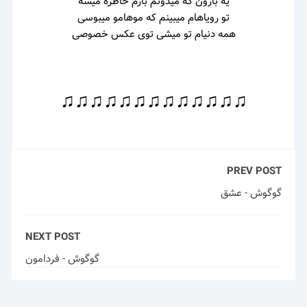
یه بارون که میدونم بازم خاطره میشه
تو رویاهام میبینم که موهامو میبوسی
همه دنیام تو میشی توی عکس خصوصی
♫♫♫♫♫♫♫♫♫♫♫♫♫
PREV POST
گوگوش - عشق
NEXT POST
گوگوش - فردامون