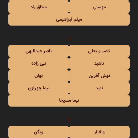
مهستی
میثاق راد
میثم ابراهیمی
ن
ناصر زینعلی
ناصر عبداللهی
ناهید
نبی زاده
نوش آفرین
نوان
نوید
نیما چهرازی
نیما مسیحا
و
والایار
ویگن