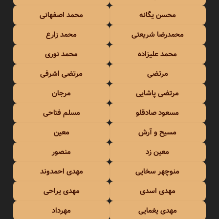
محسن یگانه
محمد اصفهانی
محمدرضا شریعتی
محمد زارع
محمد علیزاده
محمد نوری
مرتضی
مرتضی اشرفی
مرتضی پاشایی
مرجان
مسعود صادقلو
مسلم فتاحی
مسیح و آرش
معین
معین زد
منصور
منوچهر سخایی
مهدی احمدوند
مهدی اسدی
مهدی یراحی
مهدی یغمایی
مهرداد