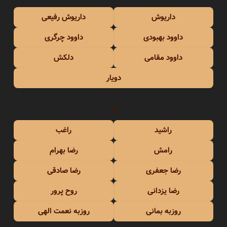
داریوش
داریوش رفیعی
داوود بهبودی
داوود چرگری
داوود مقامی
دلکش
دویار
ر
راشید
راغب
رامش
رضا بهرام
رضا جعفری
رضا صادقی
رضا یزدانی
روح پرور
روزبه بمانی
روزبه نعمت الهی