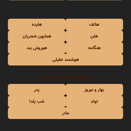
ه
هاتف
هایده
هلن
همایون شجریان
هنگامه
هوروش بند
هوشمند عقیلی
موضوعات و مناسبتها
بهار و نوروز
پدر
تولد
شب یلدا
مادر