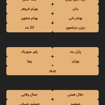
بنان
بهرام فروهر
بهنام بانی
بهنام صفوی
بیژن مرتضوی
25 بند
پ
پازل بند
پاور میوزیک
پوران
پویا
پیروز
ج
جلال همتی
جمال وفایی
جمشید
جمشید شیبانی