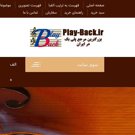
Ski
صفحه اصلی
فهرست به ترتیب الفبا
فهرست تصویری
موضوعات
t
سبد خرید
راهنمای خرید
سفارش
تماس با ما
conten
الف
منوی سایت
ابراهی
ه
ابراهی
هاتف
ابی
هایده
احسان
هلن