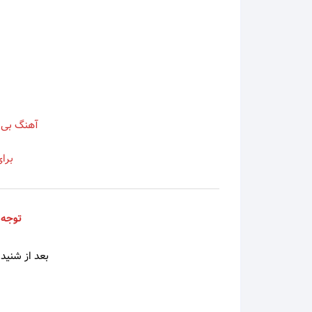
اسی
اشوان
آصف آ
آهنگ بی 
آغاسی
برا
آفت
افشین
توجه 
افشین
بعد از شنیدن
الهه
امید