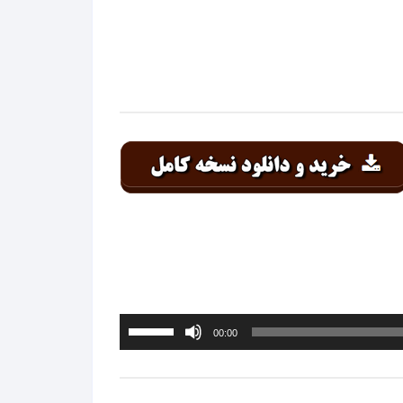
معین
معین زد
منصور
منوچهر سخایی
مهدی احمدوند
مهدی اسدی
مهدی یراحی
مهدی یغمایی
برای
00:00
افزایش
مهرداد
یا
کاهش