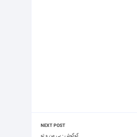
NEXT POST
گوگوش - بی من و تو