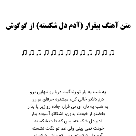
حبیبی
رستمی
متن آهنگ بیقرار (آدم دل شکسته) از گوگوش
♫♫♫♫♫♫♫♫♫♫♫♫♫
بسطامی
هدیان
یه شب یه بار تو زندگیت دریا رو تنهایی برو
دردِ دلاتو خالی کن، میشنوه حرفای تو رو
بند
یه شب یه بار، ای بی قرار، جاده رو زیر پا بذار
بغضتو از خودت بدون، اشکاتو آسوده ببار
آدم دل شکسته، بس که دلت شکسته
خودت نمی بینی ولی غم تو نگات نشسته
آدم دل شکسته، بس که دلش شکسته