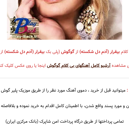
سندی
شهره
عهدیه
سوزان روشن
شهلا سرشار
ریا
سوسن
شهیاد
کلام
بیقرار (آدم دل شکسته)
از
گوگوش
(پلی بک
بیقرار (آدم دل شکسته)
از
سوگند
شهیار قنبری
ی مشاهده
آرشیو کامل آهنگهای بی کلام گوگوش
اینجا یا روی عکس کلیک کنی
سوِن بند
شیلا
سهراب پاکزاد
:
میتوانید قبل از خرید ، دموی
آهنگ مورد نظر را از طریق موزیک پلیر گوش 
 آذری
سیامک عباسی
 و مورد پسند واقع شدن، با اطمینان کامل اقدام به خرید نموده و بلافاصله د
سیاوش شمس
سیاوش قمیشی
تمامی پرداختها از طریق درگاه پرداخت امن شاپرک (بانک مرکزی ایران)