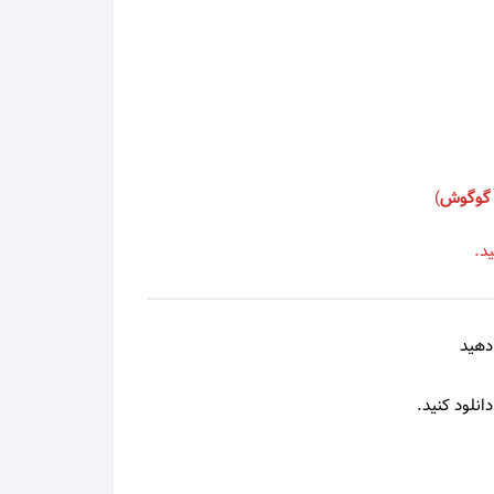
محمد علیزاده
محمد نوری
مرتضی
گوگوش
)
مرتضی اشرفی
د.
مرتضی پاشایی
مرجان
دهید
مسعود صادقلو
انلود کنید.
مسلم فتاحی
مسیح و آرش