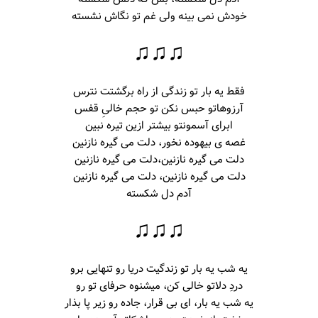
خودش نمی بینه ولی غم تو نگاش نشسته
♫♫♫
فقط یه بار تو زندگی از راه برگشتت نترس
آرزوهاتو حبس نکن تو حجم خالیِ قفس
ابرای آسمونتو بیشتر ازین تیره نبین
غصه ی بیهوده نخور، دلت می گیره نازنین
دلت می گیره نازنین،
دلت می گیره نازنین
دلت می گیره نازنین،
دلت می گیره نازنین
آدم دل شکسته
♫♫♫
یه شب یه بار تو زندگیت دریا رو تنهایی برو
دردِ دلاتو خالی کن، میشنوه حرفای تو رو
یه شب یه بار، ای بی قرار، جاده رو زیر پا بذار