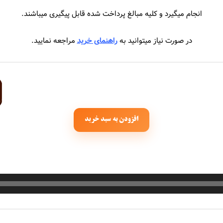
جهان
سیروان و زانیار خسروی
انجام میگیرد و کلیه مبالغ پرداخت شده قابل پیگیری میباشند.
حاجیلی
سیما بینا
در صورت نیاز میتوانید به
راهنمای خرید
مراجعه نمایید.
اجیک
سیمین غانم
سایی
سینا درخشنده
املو
سینا سرلک
افزودن به سبد خرید
عباس گلاب
سینا شعبانخانی
رجام
اشا
انی