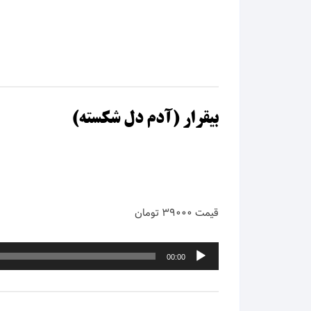
امید 
امید 
امیر ت
امیر ر
بیقرار (آدم دل شکسته)
امیر ش
امیر 
قیمت ۳۹۰۰۰ تومان
امیر ف
امیر ی
پخش‌کننده
00:00
صوت
امین ب