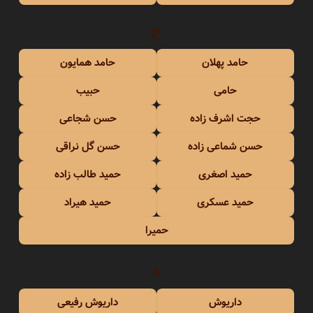
ح
حامد پهلان
حامد همایون
حامی
حبیب
حجت اشرف زاده
حسن شجاعی
حسن شماعی زاده
حسن گل نراقی
حمید اصغری
حمید طالب زاده
حمید عسکری
حمید هیراد
حمیرا
د
داریوش
داریوش رفیعی