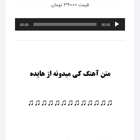
قیمت ۳۹۰۰۰ تومان
پخش‌کننده
00:00
00:00
صوت
متن آهنگ کی میدونه از هایده
♫♫♫♫♫♫♫♫♫♫♫♫♫