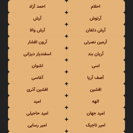
احلام
احمد آزاد
آرتوش
آرش
آرش دلفان
آرش والا
آرمین نصرتی
آرون افشار
آریان بند
اسفندیار دیزانی
اسی
اشوان
آصف آریا
آغاسی
افشین
افشین آذری
الهه
امید
امید جهان
امید حاجیلی
امیر تاجیک
امیر رسایی