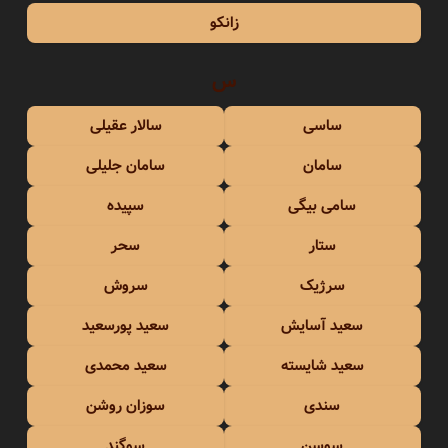
زانکو
س
ساسی
سالار عقیلی
سامان
سامان جلیلی
سامی بیگی
سپیده
ستار
سحر
سرژیک
سروش
سعید آسایش
سعید پورسعید
سعید شایسته
سعید محمدی
سندی
سوزان روشن
سوسن
سوگند