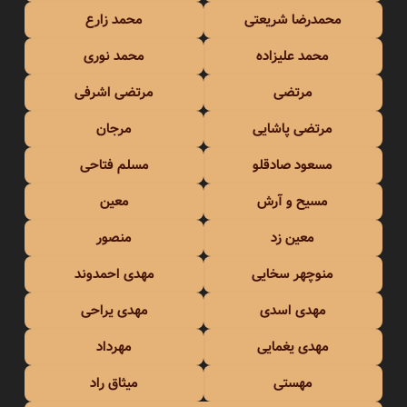
محمدرضا شریعتی
محمد زارع
محمد علیزاده
محمد نوری
مرتضی
مرتضی اشرفی
مرتضی پاشایی
مرجان
مسعود صادقلو
مسلم فتاحی
مسیح و آرش
معین
معین زد
منصور
منوچهر سخایی
مهدی احمدوند
مهدی اسدی
مهدی یراحی
مهدی یغمایی
مهرداد
مهستی
میثاق راد