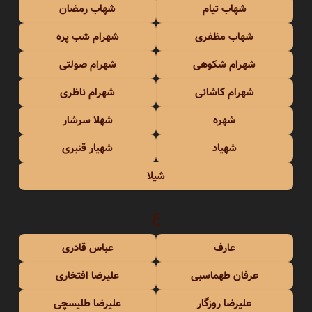
شهاب تیام
شهاب رمضان
شهاب مظفری
شهرام شب پره
شهرام شکوهی
شهرام صولتی
شهرام کاشانی
شهرام ناظری
شهره
شهلا سرشار
شهیاد
شهیار قنبری
شیلا
ع
عارف
عباس قادری
عرفان طهماسبی
علیرضا افتخاری
علیرضا روزگار
علیرضا طلیسچی