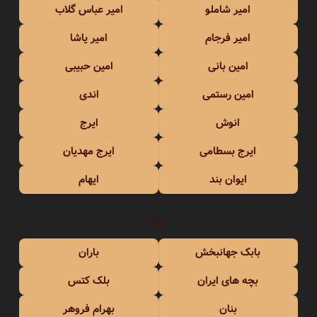
امیر شاملو
امیر عباس گلاب
امیر فرجام
امیر یاشا
امین بانی
امین حبیبی
امین رستمی
اندی
انوش
ایرج
ایرج بسطامی
ایرج مهدیان
ایوان بند
ایهام
ب
بابک جهانبخش
باران
بچه های ایران
بلک کتس
بنان
بهرام فروهر