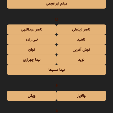
میثم ابراهیمی
ن
ناصر زینعلی
ناصر عبداللهی
ناهید
نبی زاده
نوش آفرین
نوان
نوید
نیما چهرازی
نیما مسیحا
و
والایار
ویگن
ه