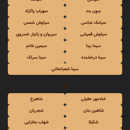
سِوِن بند
سهراب پاکزاد
سیامک عباسی
سیاوش شمس
سیاوش قمیشی
سیروان و زانیار خسروی
سیما بینا
سیمین غانم
سینا درخشنده
سینا سرلک
سینا شعبانخانی
ش
شادمهر عقیلی
شاهرخ
شاهین بنان
شجریان
شکیلا
شهاب بخارایی