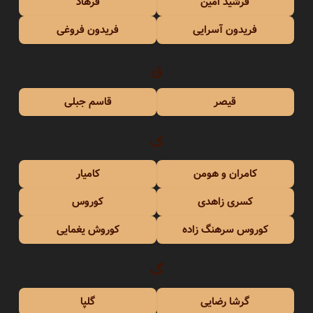
فرشید امین
فرهاد
فریدون آسرایی
فریدون فروغی
ق
قیصر
قاسم جبلی
ک
کامران و هومن
کامیار
کسری زاهدی
کوروس
کوروس سرهنگ زاده
کوروش یغمایی
گ
گرشا رضایی
گلپا