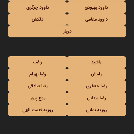
داوود بهبودی
داوود چرگری
داوود مقامی
دلکش
دویار
ر
راشید
راغب
رامش
رضا بهرام
رضا جعفری
رضا صادقی
رضا یزدانی
روح پرور
روزبه بمانی
روزبه نعمت الهی
ز