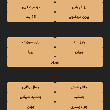
بهنام بانی
بهنام صفوی
بیژن مرتضوی
25 بند
پ
پازل بند
پاور میوزیک
پوران
پویا
پیروز
ج
جلال همتی
جمال وفایی
جمشید
جمشید شیبانی
جواد یساری
جهان