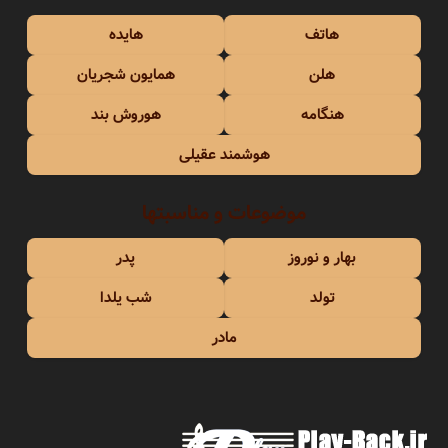
هاتف
هایده
هلن
همایون شجریان
هنگامه
هوروش بند
هوشمند عقیلی
موضوعات و مناسبتها
بهار و نوروز
پدر
تولد
شب یلدا
مادر