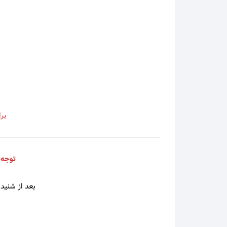
اسی
اشوان
آصف آ
آغاسی
بر
آفت
افشین
توجه 
افشین
بعد از شنیدن
الهه
امید