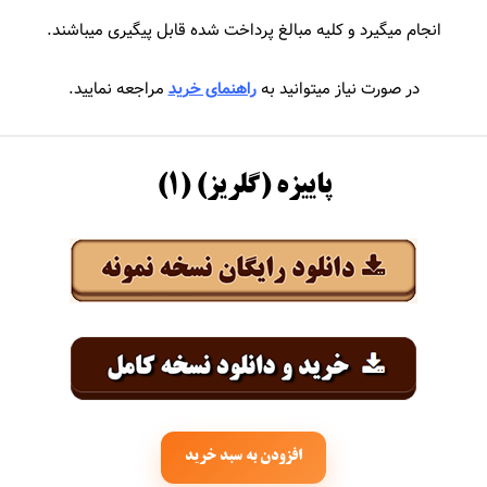
جهان
سیروان و زانیار خسروی
انجام میگیرد و کلیه مبالغ پرداخت شده قابل پیگیری میباشند.
حاجیلی
سیما بینا
در صورت نیاز میتوانید به
راهنمای خرید
مراجعه نمایید.
اجیک
سیمین غانم
سایی
سینا درخشنده
پاییزه (گلریز) (۱)
املو
سینا سرلک
عباس گلاب
سینا شعبانخانی
رجام
اشا
انی
افزودن به سبد خرید