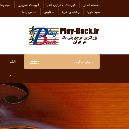
Ski
صفحه اصلی
فهرست به ترتیب الفبا
فهرست تصویری
موضوعات
t
سبد خرید
راهنمای خرید
سفارش
تماس با ما
conten
الف
منوی سایت
ابراهی
ه
ابراهی
هاتف
ابی
هایده
احسان
هلن