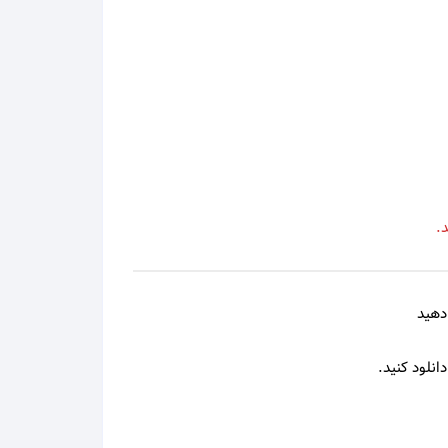
محمد علیزاده
محمد نوری
مرتضی
مرتضی اشرفی
.
مرتضی پاشایی
مرجان
دهید
مسعود صادقلو
انلود کنید.
مسلم فتاحی
مسیح و آرش