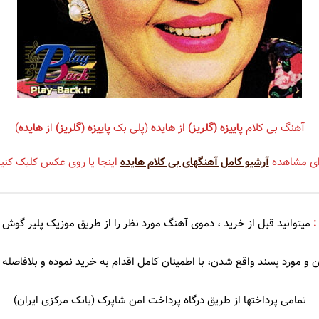
سندی
شهره
عهدیه
سوزان روشن
شهلا سرشار
ریا
سوسن
شهیاد
آهنگ بی کلام
پاییزه (گلریز)
از
هایده
(پلی بک
پاییزه (گلریز)
از
هایده
)
سوگند
شهیار قنبری
ای مشاهده
آرشیو کامل آهنگهای بی کلام هایده
اینجا یا روی عکس کلیک کنید
سوِن بند
شیلا
سهراب پاکزاد
:
میتوانید قبل از خرید ، دموی
آهنگ مورد نظر را از طریق موزیک پلیر گوش 
 آذری
سیامک عباسی
 و مورد پسند واقع شدن، با اطمینان کامل اقدام به خرید نموده و بلافاصله د
سیاوش شمس
سیاوش قمیشی
تمامی پرداختها از طریق درگاه پرداخت امن شاپرک (بانک مرکزی ایران)