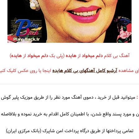
سندی
شهره
عهدیه
سوزان روشن
شهلا سرشار
ریا
سوسن
شهیاد
آهنگ بی کلام
دلم میخواد
از
هایده
(پلی بک
دلم میخواد
از
هایده
)
سوگند
شهیار قنبری
ای مشاهده
آرشیو کامل آهنگهای بی کلام هایده
اینجا یا روی عکس کلیک کنید
سوِن بند
شیلا
سهراب پاکزاد
:
میتوانید قبل از خرید ، دموی
آهنگ مورد نظر را از طریق موزیک پلیر گوش 
 آذری
سیامک عباسی
 و مورد پسند واقع شدن، با اطمینان کامل اقدام به خرید نموده و بلافاصله د
سیاوش شمس
سیاوش قمیشی
تمامی پرداختها از طریق درگاه پرداخت امن شاپرک (بانک مرکزی ایران)