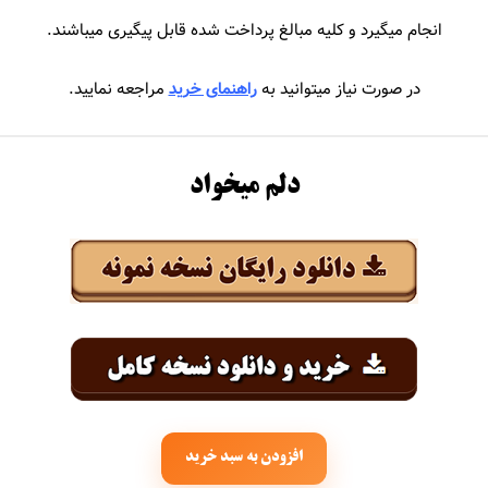
جهان
سیروان و زانیار خسروی
انجام میگیرد و کلیه مبالغ پرداخت شده قابل پیگیری میباشند.
حاجیلی
سیما بینا
در صورت نیاز میتوانید به
راهنمای خرید
مراجعه نمایید.
اجیک
سیمین غانم
سایی
سینا درخشنده
دلم میخواد
املو
سینا سرلک
عباس گلاب
سینا شعبانخانی
رجام
اشا
انی
افزودن به سبد خرید