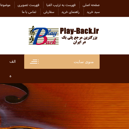
Ski
صفحه اصلی
فهرست به ترتیب الفبا
فهرست تصویری
موضوعات
t
سبد خرید
راهنمای خرید
سفارش
تماس با ما
conten
الف
منوی سایت
ابراهی
ه
ابراهی
هاتف
ابی
هایده
احسان
هلن