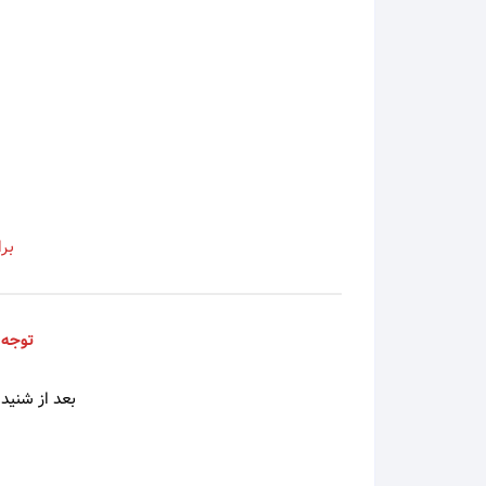
اسی
اشوان
آصف آ
آغاسی
بر
آفت
افشین
توجه 
افشین
بعد از شنیدن
الهه
امید