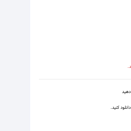
محمد علیزاده
محمد نوری
مرتضی
مرتضی اشرفی
.
مرتضی پاشایی
مرجان
دهید
مسعود صادقلو
انلود کنید.
مسلم فتاحی
مسیح و آرش