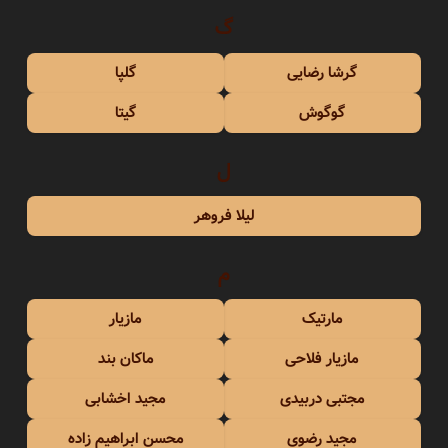
گ
گرشا رضایی
گلپا
گوگوش
گیتا
ل
لیلا فروهر
م
مارتیک
مازیار
مازیار فلاحی
ماکان بند
مجتبی دربیدی
مجید اخشابی
مجید رضوی
محسن ابراهیم زاده