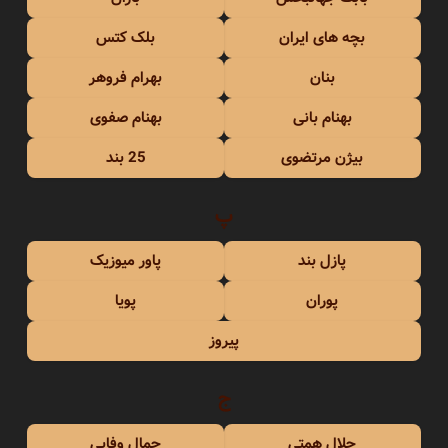
بچه های ایران
بلک کتس
بنان
بهرام فروهر
بهنام بانی
بهنام صفوی
بیژن مرتضوی
25 بند
پ
پازل بند
پاور میوزیک
پوران
پویا
پیروز
ج
جلال همتی
جمال وفایی