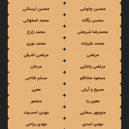
محسن چاوشی
محسن لرستانی
محسن یگانه
محمد اصفهانی
محمدرضا شریعتی
محمد زارع
محمد علیزاده
محمد نوری
مرتضی
مرتضی اشرفی
مرتضی پاشایی
مرجان
مسعود صادقلو
مسلم فتاحی
مسیح و آرش
معین
معین زد
منصور
منوچهر سخایی
مهدی احمدوند
مهدی اسدی
مهدی یراحی