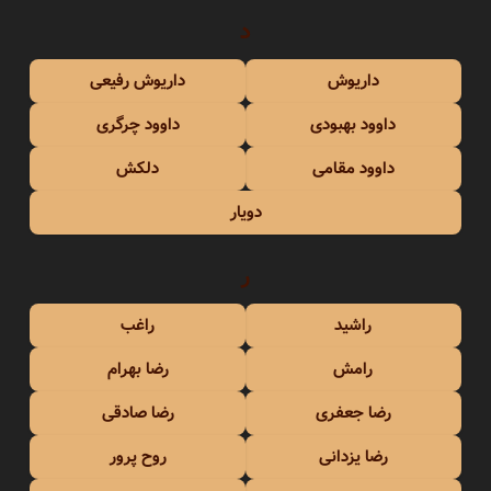
د
داریوش
داریوش رفیعی
داوود بهبودی
داوود چرگری
داوود مقامی
دلکش
دویار
ر
راشید
راغب
رامش
رضا بهرام
رضا جعفری
رضا صادقی
رضا یزدانی
روح پرور