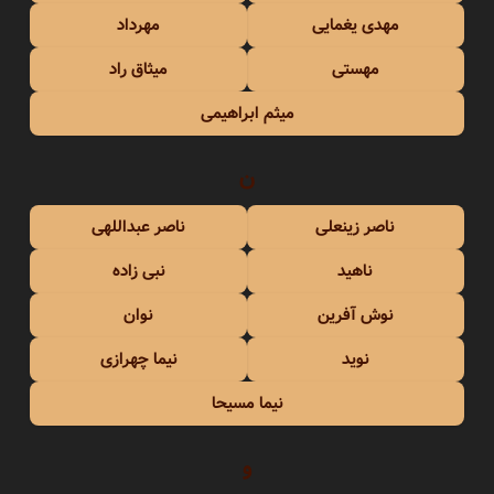
مهدی یغمایی
مهرداد
مهستی
میثاق راد
میثم ابراهیمی
ن
ناصر زینعلی
ناصر عبداللهی
ناهید
نبی زاده
نوش آفرین
نوان
نوید
نیما چهرازی
نیما مسیحا
و