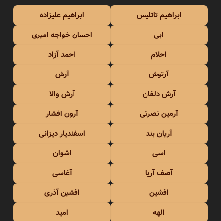
ابراهیم تاتلیس
ابراهیم علیزاده
ابی
احسان خواجه امیری
احلام
احمد آزاد
آرتوش
آرش
آرش دلفان
آرش والا
آرمین نصرتی
آرون افشار
آریان بند
اسفندیار دیزانی
اسی
اشوان
آصف آریا
آغاسی
افشین
افشین آذری
الهه
امید