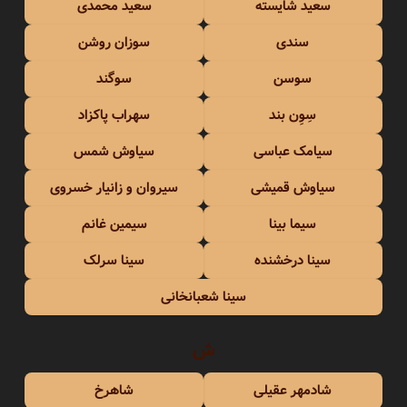
سعید شایسته
سعید محمدی
سندی
سوزان روشن
سوسن
سوگند
سِوِن بند
سهراب پاکزاد
سیامک عباسی
سیاوش شمس
سیاوش قمیشی
سیروان و زانیار خسروی
سیما بینا
سیمین غانم
سینا درخشنده
سینا سرلک
سینا شعبانخانی
ش
شادمهر عقیلی
شاهرخ