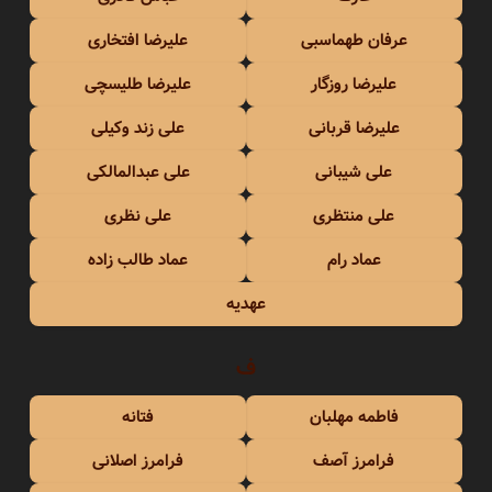
عرفان طهماسبی
علیرضا افتخاری
علیرضا روزگار
علیرضا طلیسچی
علیرضا قربانی
علی زند وکیلی
علی شیبانی
علی عبدالمالکی
علی منتظری
علی نظری
عماد رام
عماد طالب زاده
عهدیه
ف
فاطمه مهلبان
فتانه
فرامرز آصف
فرامرز اصلانی