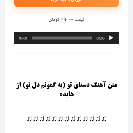
قیمت ۳۹۰۰۰ تومان
پخش‌کننده
00:00
00:00
صوت
متن آهنگ دستای تو (به گمونم دل تو) از
هایده
♫♫♫♫♫♫♫♫♫♫♫♫♫