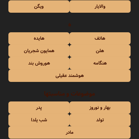
والایار
ویگن
ه
هاتف
هایده
هلن
همایون شجریان
هنگامه
هوروش بند
هوشمند عقیلی
موضوعات و مناسبتها
بهار و نوروز
پدر
تولد
شب یلدا
مادر