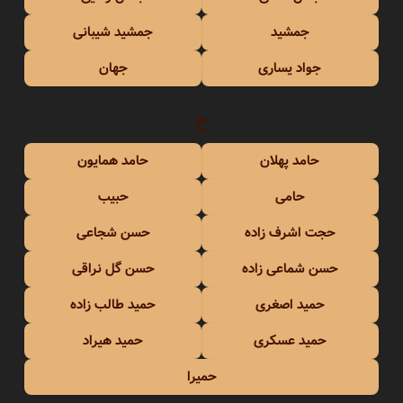
جمشید
جمشید شیبانی
جواد یساری
جهان
ح
حامد پهلان
حامد همایون
حامی
حبیب
حجت اشرف زاده
حسن شجاعی
حسن شماعی زاده
حسن گل نراقی
حمید اصغری
حمید طالب زاده
حمید عسکری
حمید هیراد
حمیرا