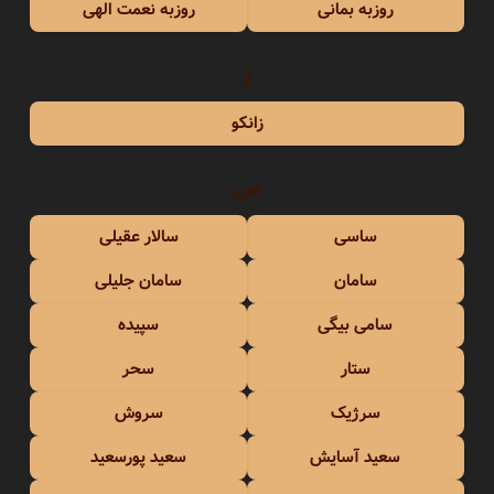
روزبه بمانی
روزبه نعمت الهی
ز
زانکو
س
ساسی
سالار عقیلی
سامان
سامان جلیلی
سامی بیگی
سپیده
ستار
سحر
سرژیک
سروش
سعید آسایش
سعید پورسعید