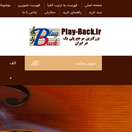
Ski
صفحه اصلی
فهرست به ترتیب الفبا
فهرست تصویری
موضوعات
t
سبد خرید
راهنمای خرید
سفارش
تماس با ما
conten
الف
منوی سایت
ابراهی
ه
ابراهی
هاتف
ابی
هایده
احسان
هلن