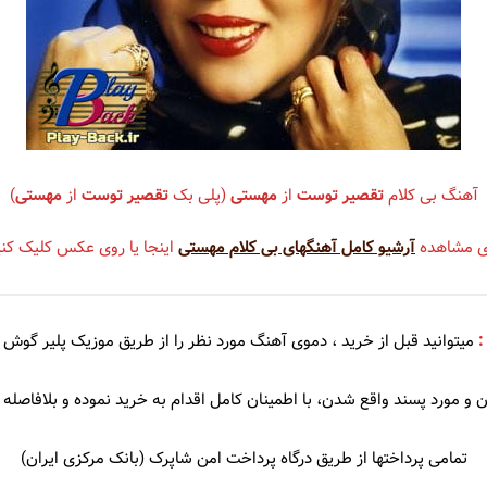
سندی
شهره
عهدیه
سوزان روشن
شهلا سرشار
ریا
سوسن
شهیاد
آهنگ بی کلام
تقصیر توست
از
مهستی
(پلی بک
تقصیر توست
از
مهستی
)
سوگند
شهیار قنبری
ی مشاهده
آرشیو کامل آهنگهای بی کلام مهستی
اینجا یا روی عکس کلیک کنی
سوِن بند
شیلا
سهراب پاکزاد
:
میتوانید قبل از خرید ، دموی
آهنگ مورد نظر را از طریق موزیک پلیر گوش 
 آذری
سیامک عباسی
 و مورد پسند واقع شدن، با اطمینان کامل اقدام به خرید نموده و بلافاصله د
سیاوش شمس
سیاوش قمیشی
تمامی پرداختها از طریق درگاه پرداخت امن شاپرک (بانک مرکزی ایران)