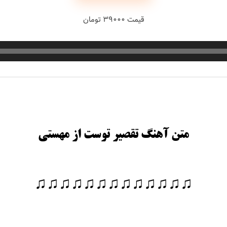
حبیبی
قیمت ۳۹۰۰۰ تومان
رستمی
بسطامی
متن آهنگ تقصیر توست از مهستی
هدیان
بند
♫♫♫♫♫♫♫♫♫♫♫♫♫