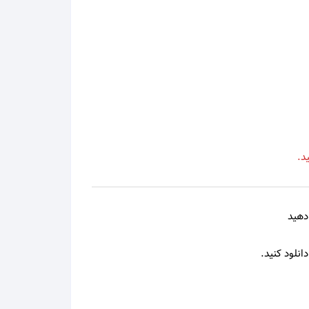
محمد علیزاده
محمد نوری
مرتضی
مرتضی اشرفی
د.
مرتضی پاشایی
مرجان
دهید
مسعود صادقلو
انلود کنید.
مسلم فتاحی
مسیح و آرش