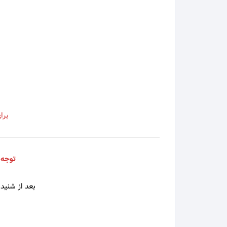
اسی
اشوان
آصف آ
آغاسی
برا
آفت
افشین
توجه 
افشین
بعد از شنیدن
الهه
امید