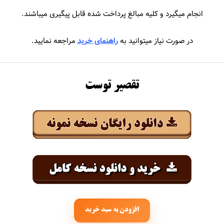
جهان
سیروان و زانیار خسروی
انجام میگیرد و کلیه مبالغ پرداخت شده قابل پیگیری میباشند.
حاجیلی
سیما بینا
در صورت نیاز میتوانید به
راهنمای خرید
مراجعه نمایید.
اجیک
سیمین غانم
سایی
سینا درخشنده
تقصیر توست
املو
سینا سرلک
عباس گلاب
سینا شعبانخانی
رجام
اشا
انی
افزودن به سبد خرید