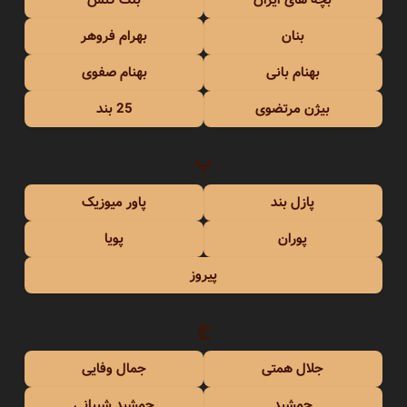
بنان
بهرام فروهر
بهنام بانی
بهنام صفوی
بیژن مرتضوی
25 بند
پ
پازل بند
پاور میوزیک
پوران
پویا
پیروز
ج
جلال همتی
جمال وفایی
جمشید
جمشید شیبانی