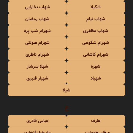
شکیلا
شهاب بخارایی
شهاب تیام
شهاب رمضان
شهاب مظفری
شهرام شب پره
شهرام شکوهی
شهرام صولتی
شهرام کاشانی
شهرام ناظری
شهره
شهلا سرشار
شهیاد
شهیار قنبری
شیلا
ع
عارف
عباس قادری
عرفان طهماسبی
علیرضا افتخاری