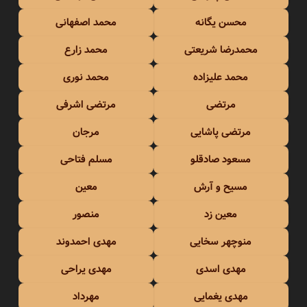
محسن یگانه
محمد اصفهانی
محمدرضا شریعتی
محمد زارع
محمد علیزاده
محمد نوری
مرتضی
مرتضی اشرفی
مرتضی پاشایی
مرجان
مسعود صادقلو
مسلم فتاحی
مسیح و آرش
معین
معین زد
منصور
منوچهر سخایی
مهدی احمدوند
مهدی اسدی
مهدی یراحی
مهدی یغمایی
مهرداد