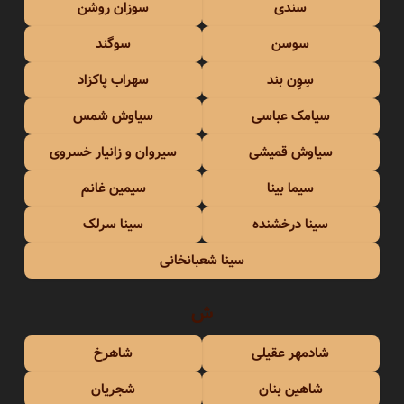
سندی
سوزان روشن
سوسن
سوگند
سِوِن بند
سهراب پاکزاد
سیامک عباسی
سیاوش شمس
سیاوش قمیشی
سیروان و زانیار خسروی
سیما بینا
سیمین غانم
سینا درخشنده
سینا سرلک
سینا شعبانخانی
ش
شادمهر عقیلی
شاهرخ
شاهین بنان
شجریان