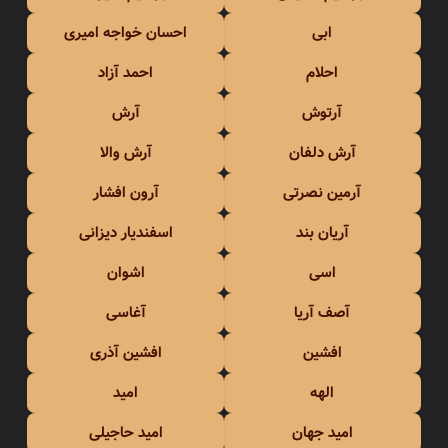
ابی
احسان خواجه امیری
احلام
احمد آزاد
آرتوش
آرش
آرش دلفان
آرش والا
آرمین نصرتی
آرون افشار
آریان بند
اسفندیار دیزانی
اسی
اشوان
آصف آریا
آغاسی
افشین
افشین آذری
الهه
امید
امید جهان
امید حاجیلی