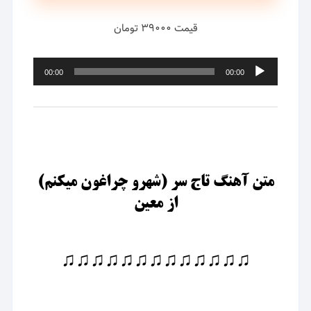
قیمت ۳۹۰۰۰ تومان
پخش‌کننده
00:00
00:00
صوت
متن آهنگ تاج سر (شهرو چراغون میکنم)
از معین
♫♫♫♫♫♫♫♫♫♫♫♫♫