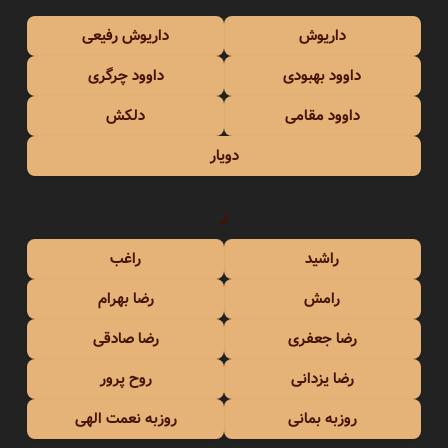
داریوش
داریوش رفیعی
داوود بهبودی
داوود چرگری
داوود مقامی
دلکش
دویار
ر
راشید
راغب
رامش
رضا بهرام
رضا جعفری
رضا صادقی
رضا یزدانی
روح پرور
روزبه بمانی
روزبه نعمت الهی