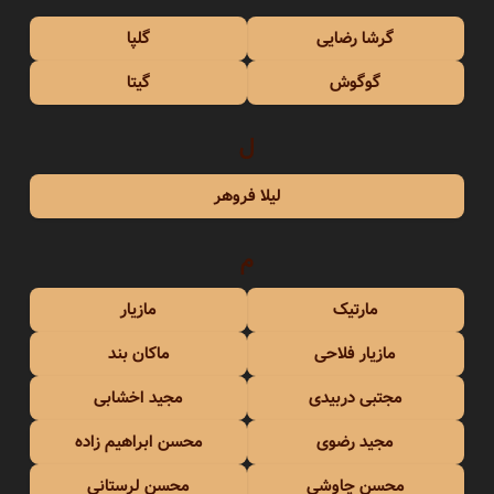
گرشا رضایی
گلپا
گوگوش
گیتا
ل
لیلا فروهر
م
مارتیک
مازیار
مازیار فلاحی
ماکان بند
مجتبی دربیدی
مجید اخشابی
مجید رضوی
محسن ابراهیم زاده
محسن چاوشی
محسن لرستانی