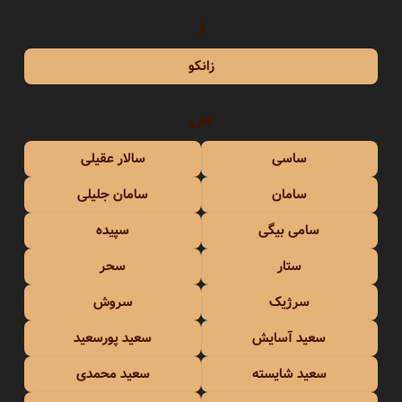
ز
زانکو
س
ساسی
سالار عقیلی
سامان
سامان جلیلی
سامی بیگی
سپیده
ستار
سحر
سرژیک
سروش
سعید آسایش
سعید پورسعید
سعید شایسته
سعید محمدی