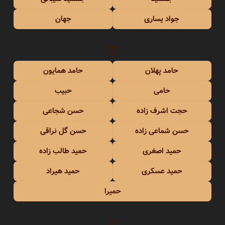
جواد یساری
جهان
ح
حامد پهلان
حامد همایون
حامی
حبیب
حجت اشرف زاده
حسن شجاعی
حسن شماعی زاده
حسن گل نراقی
حمید اصغری
حمید طالب زاده
حمید عسکری
حمید هیراد
حمیرا
د