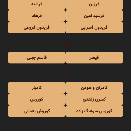
فرزین
فرشته
فرشید امین
فرهاد
فریدون آسرایی
فریدون فروغی
ق
قیصر
قاسم جبلی
ک
کامران و هومن
کامیار
کسری زاهدی
کوروس
کوروس سرهنگ زاده
کوروش یغمایی
گ