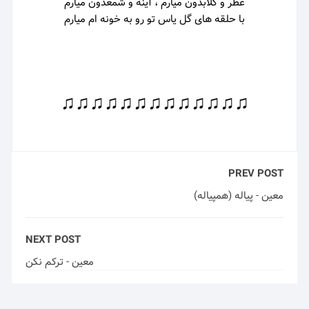
عطر و گلابدون میارم ، آینه و شمعدون میارم
با حلقه های گل یاس تو رو به خونه ام میارم
♫♫♫♫♫♫♫♫♫♫♫♫♫
PREV POST
معین - پیاله (همپیاله)
NEXT POST
معین - ترکم نکن