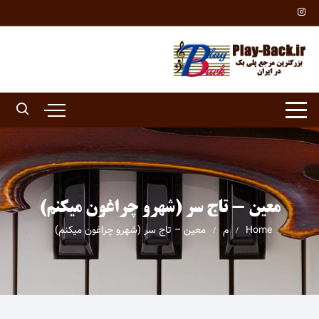
Ski
t
conten
معین - تاج سر (شهرو چراغون میکنم)
Home
م
معین – تاج سر (شهرو چراغون میکنم)