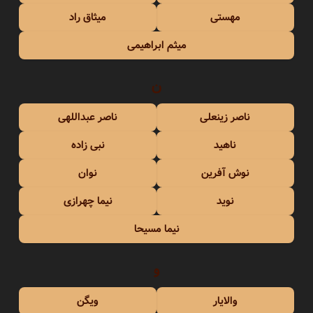
مهستی
میثاق راد
میثم ابراهیمی
ن
ناصر زینعلی
ناصر عبداللهی
ناهید
نبی زاده
نوش آفرین
نوان
نوید
نیما چهرازی
نیما مسیحا
و
والایار
ویگن