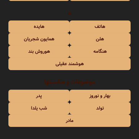
ه
هاتف
هایده
هلن
همایون شجریان
هنگامه
هوروش بند
هوشمند عقیلی
موضوعات و مناسبتها
بهار و نوروز
پدر
تولد
شب یلدا
مادر