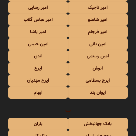
امیر تاجیک
امیر رسایی
امیر شاملو
امیر عباس گلاب
امیر فرجام
امیر یاشا
امین بانی
امین حبیبی
امین رستمی
اندی
انوش
ایرج
ایرج بسطامی
ایرج مهدیان
ایوان بند
ایهام
ب
بابک جهانبخش
باران
بچه های ایران
بلک کتس