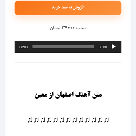
افزودن به سبد خرید
قیمت ۳۹۰۰۰ تومان
پخش‌کننده
00:00
00:00
صوت
متن آهنگ اصفهان از معین
♫♫♫♫♫♫♫♫♫♫♫♫♫