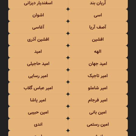
آریان بند
اسفندیار دیزانی
اسی
اشوان
آصف آریا
آغاسی
افشین
افشین آذری
الهه
امید
امید جهان
امید حاجیلی
امیر تاجیک
امیر رسایی
امیر شاملو
امیر عباس گلاب
امیر فرجام
امیر یاشا
امین بانی
امین حبیبی
امین رستمی
اندی