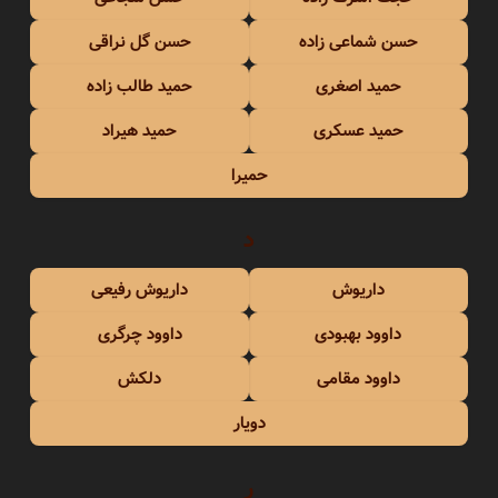
حسن شماعی زاده
حسن گل نراقی
حمید اصغری
حمید طالب زاده
حمید عسکری
حمید هیراد
حمیرا
د
داریوش
داریوش رفیعی
داوود بهبودی
داوود چرگری
داوود مقامی
دلکش
دویار
ر