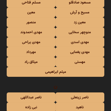
مسعود صادقلو
مسلم فتاحی
مسیح و آرش
معین
معین زد
منصور
منوچهر سخایی
مهدی احمدوند
مهدی اسدی
مهدی یراحی
مهدی یغمایی
مهرداد
مهستی
میثاق راد
میثم ابراهیمی
ن
ناصر زینعلی
ناصر عبداللهی
ناهید
نبی زاده