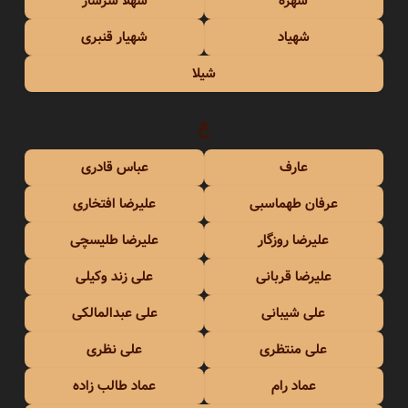
شهره
شهلا سرشار
شهیاد
شهیار قنبری
شیلا
ع
عارف
عباس قادری
عرفان طهماسبی
علیرضا افتخاری
علیرضا روزگار
علیرضا طلیسچی
علیرضا قربانی
علی زند وکیلی
علی شیبانی
علی عبدالمالکی
علی منتظری
علی نظری
عماد رام
عماد طالب زاده