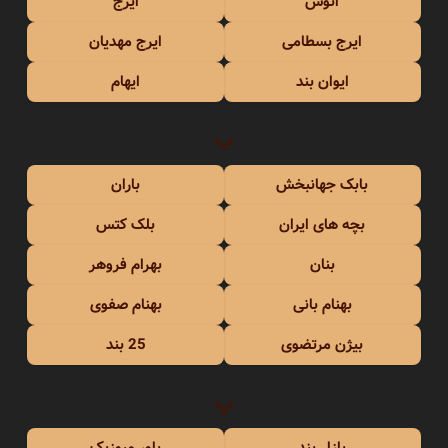
انوش
ایرج
ایرج بسطامی
ایرج مهدیان
ایوان بند
ایهام
ب
بابک جهانبخش
باران
بچه های ایران
بلک کتس
بنان
بهرام فروهر
بهنام بانی
بهنام صفوی
بیژن مرتضوی
25 بند
پ
پازل بند
پاور میوزیک