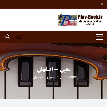
Ski
t
conten
معین - اصفهان
Home
م
معین – اصفهان