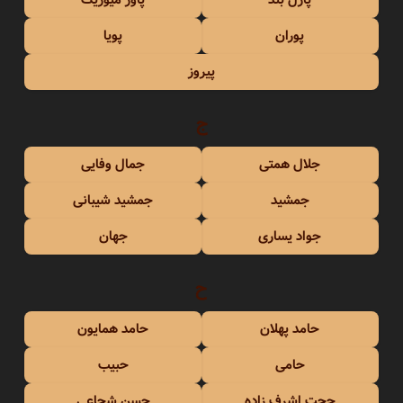
پوران
پویا
پیروز
ج
جلال همتی
جمال وفایی
جمشید
جمشید شیبانی
جواد یساری
جهان
ح
حامد پهلان
حامد همایون
حامی
حبیب
حجت اشرف زاده
حسن شجاعی