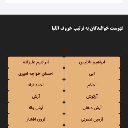
فهرست خوانندگان به ترتیب حروف الفبا
الف
ابراهیم تاتلیس
ابراهیم علیزاده
ابی
احسان خواجه امیری
احلام
احمد آزاد
آرتوش
آرش
آرش دلفان
آرش والا
آرمین نصرتی
آرون افشار