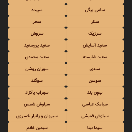
سامی بیگی
سپیده
ستار
سحر
سرژیک
سروش
سعید آسایش
سعید پورسعید
سعید شایسته
سعید محمدی
سندی
سوزان روشن
سوسن
سوگند
سِوِن بند
سهراب پاکزاد
سیامک عباسی
سیاوش شمس
سیاوش قمیشی
سیروان و زانیار خسروی
سیما بینا
سیمین غانم