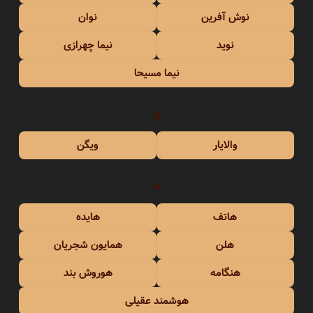
نوش آفرین
نوان
نوید
نیما چهرازی
نیما مسیحا
و
والایار
ویگن
ه
هاتف
هایده
هلن
همایون شجریان
هنگامه
هوروش بند
هوشمند عقیلی