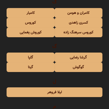
ک
کامران و هومن
کامیار
کسری زاهدی
کوروس
کوروس سرهنگ زاده
کوروش یغمایی
گ
گرشا رضایی
گلپا
گوگوش
گیتا
ل
لیلا فروهر
م