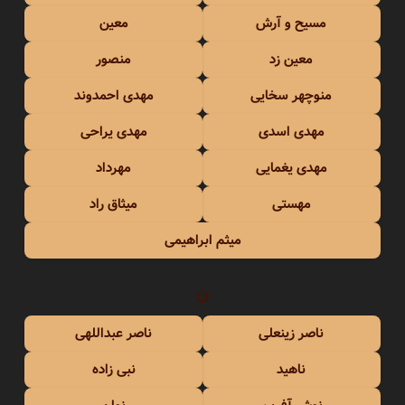
مسیح و آرش
معین
معین زد
منصور
منوچهر سخایی
مهدی احمدوند
مهدی اسدی
مهدی یراحی
مهدی یغمایی
مهرداد
مهستی
میثاق راد
میثم ابراهیمی
ن
ناصر زینعلی
ناصر عبداللهی
ناهید
نبی زاده