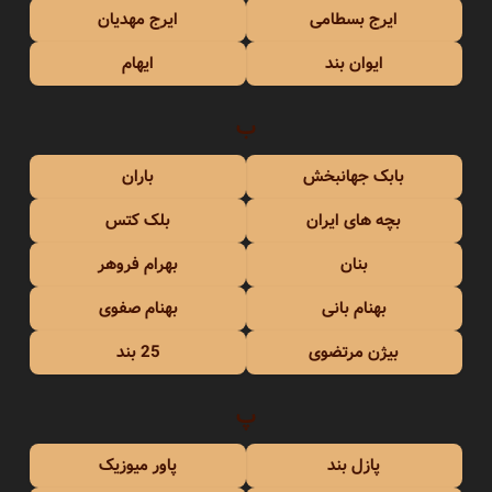
ایرج بسطامی
ایرج مهدیان
ایوان بند
ایهام
ب
بابک جهانبخش
باران
بچه های ایران
بلک کتس
بنان
بهرام فروهر
بهنام بانی
بهنام صفوی
بیژن مرتضوی
25 بند
پ
پازل بند
پاور میوزیک