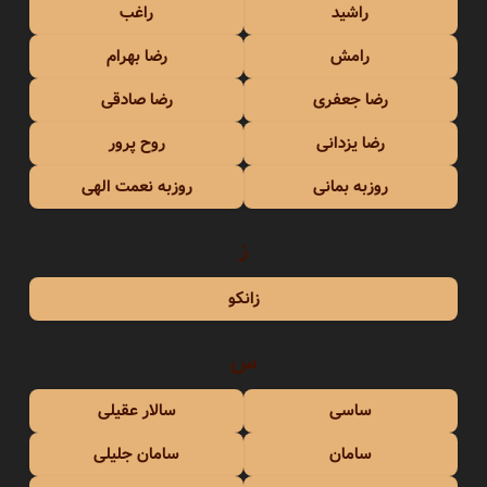
راشید
راغب
رامش
رضا بهرام
رضا جعفری
رضا صادقی
رضا یزدانی
روح پرور
روزبه بمانی
روزبه نعمت الهی
ز
زانکو
س
ساسی
سالار عقیلی
سامان
سامان جلیلی