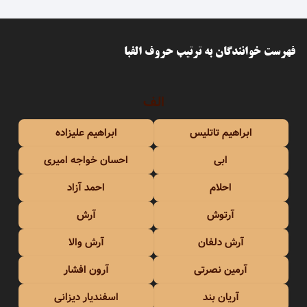
فهرست خوانندگان به ترتیب حروف الفبا
الف
ابراهیم تاتلیس
ابراهیم علیزاده
ابی
احسان خواجه امیری
احلام
احمد آزاد
آرتوش
آرش
آرش دلفان
آرش والا
آرمین نصرتی
آرون افشار
آریان بند
اسفندیار دیزانی