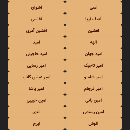
اسی
اشوان
آصف آریا
آغاسی
افشین
افشین آذری
الهه
امید
امید جهان
امید حاجیلی
امیر تاجیک
امیر رسایی
امیر شاملو
امیر عباس گلاب
امیر فرجام
امیر یاشا
امین بانی
امین حبیبی
امین رستمی
اندی
انوش
ایرج