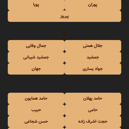
پوران
پویا
پیروز
ج
جلال همتی
جمال وفایی
جمشید
جمشید شیبانی
جواد یساری
جهان
ح
حامد پهلان
حامد همایون
حامی
حبیب
حجت اشرف زاده
حسن شجاعی