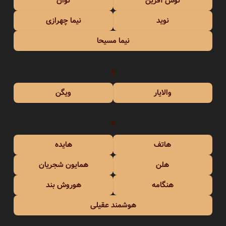
نوش آفرین
نوان
نوید
نیما چهرازی
نیما مسیحا
و
والایار
ویگن
ه
هاتف
هایده
هلن
همایون شجریان
هنگامه
هوروش بند
هوشمند عقیلی