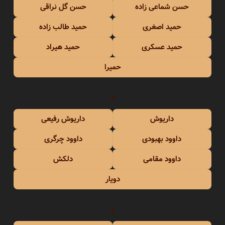
حسن شماعی زاده
حسن گل نراقی
حمید اصغری
حمید طالب زاده
حمید عسکری
حمید هیراد
حمیرا
د
داریوش
داریوش رفیعی
داوود بهبودی
داوود چرگری
داوود مقامی
دلکش
دویار
ر