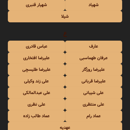
شهیاد
شهیار قنبری
شیلا
ع
عارف
عباس قادری
عرفان طهماسبی
علیرضا افتخاری
علیرضا روزگار
علیرضا طلیسچی
علیرضا قربانی
علی زند وکیلی
علی شیبانی
علی عبدالمالکی
علی منتظری
علی نظری
عماد رام
عماد طالب زاده
عهدیه