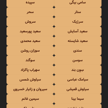
سامی بیگی
سپیده
ستار
سحر
سرژیک
سروش
سعید آسایش
سعید پورسعید
سعید شایسته
سعید محمدی
سندی
سوزان روشن
سوسن
سوگند
سِوِن بند
سهراب پاکزاد
سیامک عباسی
سیاوش شمس
سیاوش قمیشی
سیروان و زانیار خسروی
سیما بینا
سیمین غانم