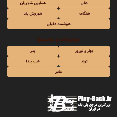
هلن
همایون شجریان
هنگامه
هوروش بند
هوشمند عقیلی
موضوعات و مناسبتها
بهار و نوروز
پدر
تولد
شب یلدا
مادر