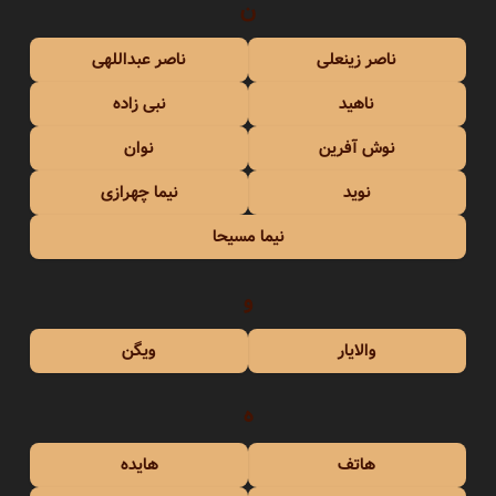
ن
ناصر زینعلی
ناصر عبداللهی
ناهید
نبی زاده
نوش آفرین
نوان
نوید
نیما چهرازی
نیما مسیحا
و
والایار
ویگن
ه
هاتف
هایده