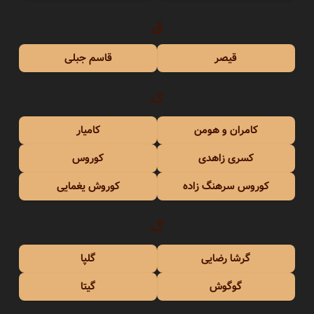
ق
قیصر
قاسم جبلی
ک
کامران و هومن
کامیار
کسری زاهدی
کوروس
کوروس سرهنگ زاده
کوروش یغمایی
گ
گرشا رضایی
گلپا
گوگوش
گیتا