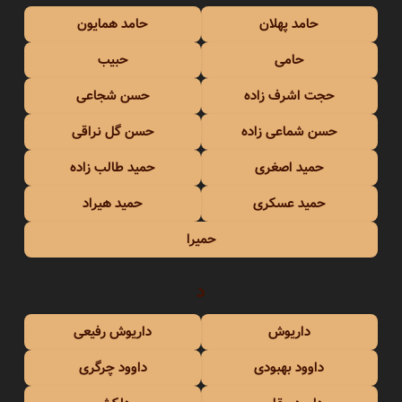
حامد پهلان
حامد همایون
حامی
حبیب
حجت اشرف زاده
حسن شجاعی
حسن شماعی زاده
حسن گل نراقی
حمید اصغری
حمید طالب زاده
حمید عسکری
حمید هیراد
حمیرا
د
داریوش
داریوش رفیعی
داوود بهبودی
داوود چرگری