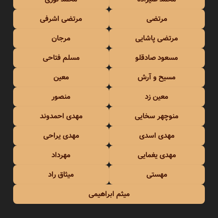
مرتضی
مرتضی اشرفی
مرتضی پاشایی
مرجان
مسعود صادقلو
مسلم فتاحی
مسیح و آرش
معین
معین زد
منصور
منوچهر سخایی
مهدی احمدوند
مهدی اسدی
مهدی یراحی
مهدی یغمایی
مهرداد
مهستی
میثاق راد
میثم ابراهیمی