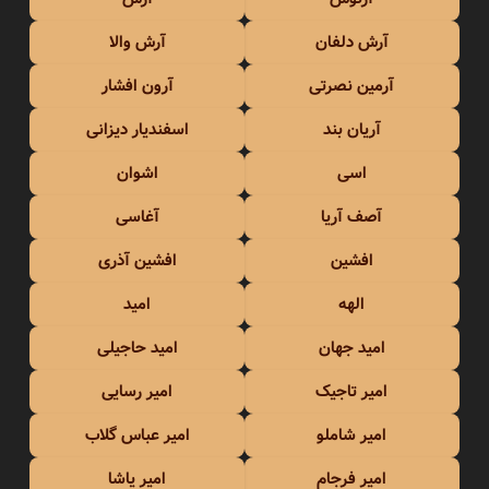
آرش دلفان
آرش والا
آرمین نصرتی
آرون افشار
آریان بند
اسفندیار دیزانی
اسی
اشوان
آصف آریا
آغاسی
افشین
افشین آذری
الهه
امید
امید جهان
امید حاجیلی
امیر تاجیک
امیر رسایی
امیر شاملو
امیر عباس گلاب
امیر فرجام
امیر یاشا