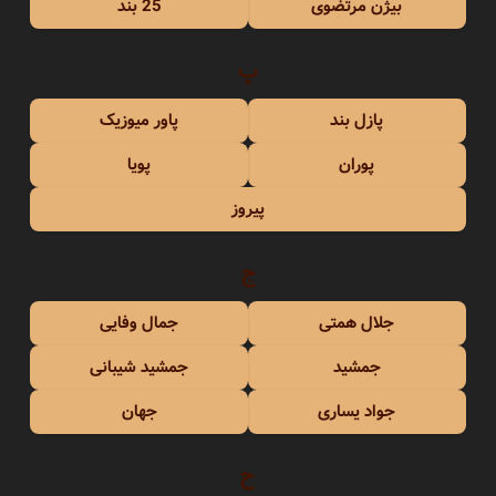
بیژن مرتضوی
25 بند
پ
پازل بند
پاور میوزیک
پوران
پویا
پیروز
ج
جلال همتی
جمال وفایی
جمشید
جمشید شیبانی
جواد یساری
جهان
ح