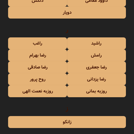
داوود مقامی
دلکش
دویار
ر
راشید
راغب
رامش
رضا بهرام
رضا جعفری
رضا صادقی
رضا یزدانی
روح پرور
روزبه بمانی
روزبه نعمت الهی
ز
زانکو