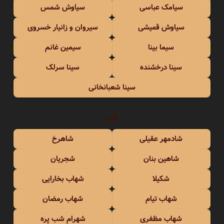
سیامک عباسی
سیاوش شمس
سیاوش قمیشی
سیروان و زانیار خسروی
سیما بینا
سیمین غانم
سینا درخشنده
سینا سرلک
سینا شعبانخانی
ش
شادمهر عقیلی
شاهرخ
شاهین بنان
شجریان
شکیلا
شهاب بخارایی
شهاب تیام
شهاب رمضان
شهاب مظفری
شهرام شب پره