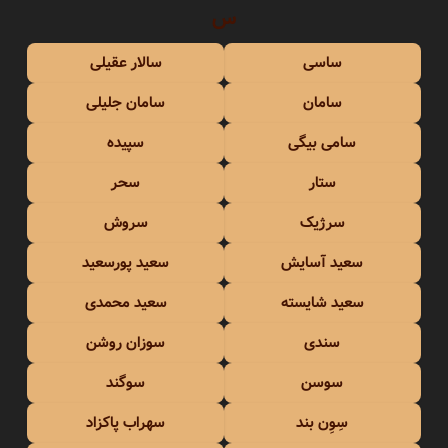
س
ساسی
سالار عقیلی
سامان
سامان جلیلی
سامی بیگی
سپیده
ستار
سحر
سرژیک
سروش
سعید آسایش
سعید پورسعید
سعید شایسته
سعید محمدی
سندی
سوزان روشن
سوسن
سوگند
سِوِن بند
سهراب پاکزاد