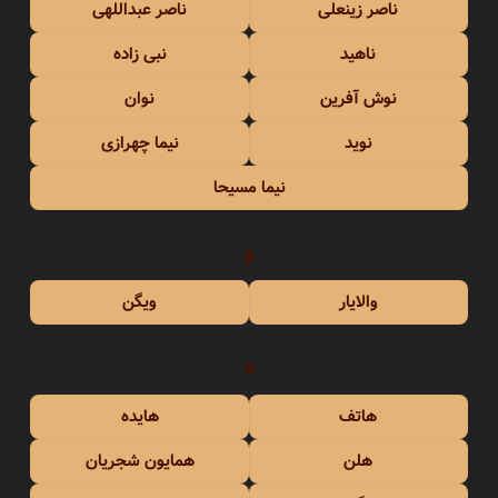
ناصر زینعلی
ناصر عبداللهی
ناهید
نبی زاده
نوش آفرین
نوان
نوید
نیما چهرازی
نیما مسیحا
و
والایار
ویگن
ه
هاتف
هایده
هلن
همایون شجریان