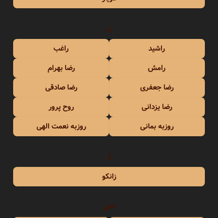
ر
راشید
راغب
رامش
رضا بهرام
رضا جعفری
رضا صادقی
رضا یزدانی
روح پرور
روزبه بمانی
روزبه نعمت الهی
ز
زانکو
س