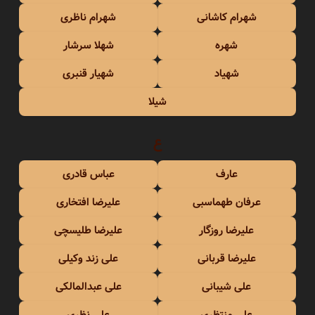
شهرام کاشانی
شهرام ناظری
شهره
شهلا سرشار
شهیاد
شهیار قنبری
شیلا
ع
عارف
عباس قادری
عرفان طهماسبی
علیرضا افتخاری
علیرضا روزگار
علیرضا طلیسچی
علیرضا قربانی
علی زند وکیلی
علی شیبانی
علی عبدالمالکی
علی منتظری
علی نظری