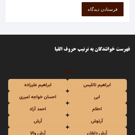
فهرست خوانندگان به ترتیب حروف الفبا
الف
ابراهیم تاتلیس
ابراهیم علیزاده
ابی
احسان خواجه امیری
احلام
احمد آزاد
آرتوش
آرش
آرش دلفان
آرش والا