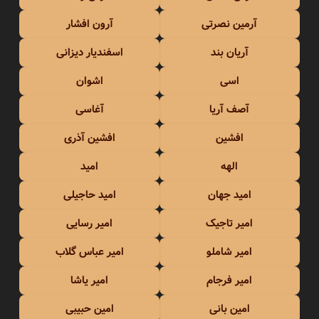
آرمین نصرتی
آرون افشار
آریان بند
اسفندیار دیزانی
اسی
اشوان
آصف آریا
آغاسی
افشین
افشین آذری
الهه
امید
امید جهان
امید حاجیلی
امیر تاجیک
امیر رسایی
امیر شاملو
امیر عباس گلاب
امیر فرجام
امیر یاشا
امین بانی
امین حبیبی