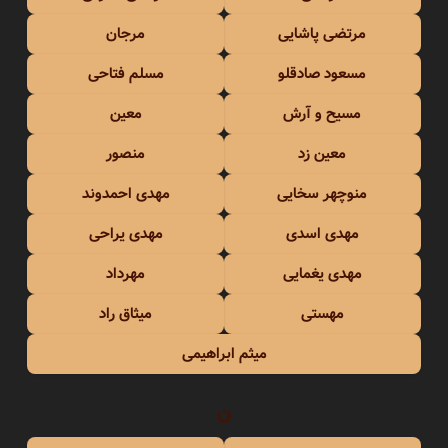
مرتضی پاشایی
مرجان
مسعود صادقلو
مسلم فتاحی
مسیح و آرش
معین
معین زد
منصور
منوچهر سخایی
مهدی احمدوند
مهدی اسدی
مهدی یراحی
مهدی یغمایی
مهرداد
مهستی
میثاق راد
میثم ابراهیمی
ن