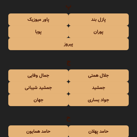
پ
پازل بند
پاور میوزیک
پوران
پویا
پیروز
ج
جلال همتی
جمال وفایی
جمشید
جمشید شیبانی
جواد یساری
جهان
ح
حامد پهلان
حامد همایون