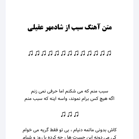
متن آهنگ سبب از شادمهر عقیلی
♫♫♫♫♫♫♫♫♫♫♫♫♫
سبب منم که می شکنم اما حرفی نمی زنم
اگه هیچ کس برام نموند، واسه اینه که سبب منم
♫♫♫
کاش بدونی ماتمه دنیام ، بی تو فقط گریه می خوام
کی می دونه این حسرت ها ، چه کرده با روز و شبام