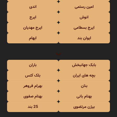
امین رستمی
اندی
انوش
ایرج
ایرج بسطامی
ایرج مهدیان
ایوان بند
ایهام
ب
بابک جهانبخش
باران
بچه های ایران
بلک کتس
بنان
بهرام فروهر
بهنام بانی
بهنام صفوی
بیژن مرتضوی
25 بند