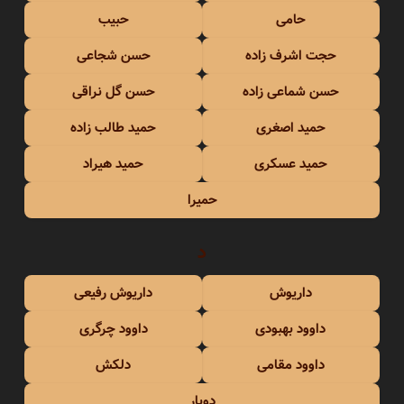
حامی
حبیب
حجت اشرف زاده
حسن شجاعی
حسن شماعی زاده
حسن گل نراقی
حمید اصغری
حمید طالب زاده
حمید عسکری
حمید هیراد
حمیرا
د
داریوش
داریوش رفیعی
داوود بهبودی
داوود چرگری
داوود مقامی
دلکش
دویار