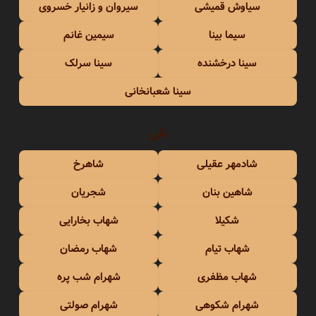
سیاوش قمیشی
سیروان و زانیار خسروی
سیما بینا
سیمین غانم
سینا درخشنده
سینا سرلک
سینا شعبانخانی
ش
شادمهر عقیلی
شاهرخ
شاهین بنان
شجریان
شکیلا
شهاب بخارایی
شهاب تیام
شهاب رمضان
شهاب مظفری
شهرام شب پره
شهرام شکوهی
شهرام صولتی