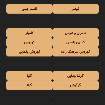
قیصر
قاسم جبلی
ک
کامران و هومن
کامیار
کسری زاهدی
کوروس
کوروس سرهنگ زاده
کوروش یغمایی
گ
گرشا رضایی
گلپا
گوگوش
گیتا
ل