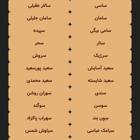
ساسی
سالار عقیلی
سامان
سامان جلیلی
سامی بیگی
سپیده
ستار
سحر
سرژیک
سروش
سعید آسایش
سعید پورسعید
سعید شایسته
سعید محمدی
سندی
سوزان روشن
سوسن
سوگند
سِوِن بند
سهراب پاکزاد
سیامک عباسی
سیاوش شمس