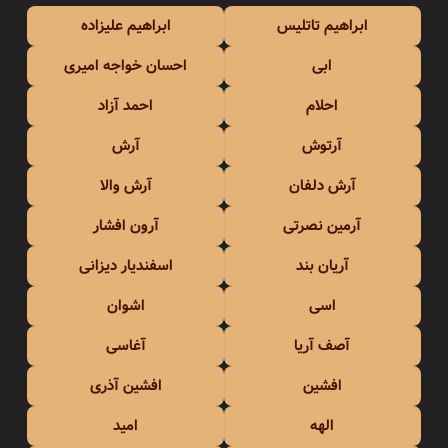
ابراهیم تاتلیس
ابراهیم علیزاده
ابی
احسان خواجه امیری
احلام
احمد آزاد
آرتوش
آرش
آرش دلفان
آرش والا
آرمین نصرتی
آرون افشار
آریان بند
اسفندیار دیزانی
اسی
اشوان
آصف آریا
آغاسی
افشین
افشین آذری
الهه
امید