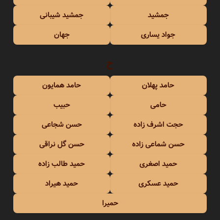
جمشید
جمشید شیبانی
جواد یساری
جهان
ح
حامد پهلان
حامد همایون
حامی
حبیب
حجت اشرف زاده
حسن شجاعی
حسن شماعی زاده
حسن گل نراقی
حمید اصغری
حمید طالب زاده
حمید عسکری
حمید هیراد
حمیرا