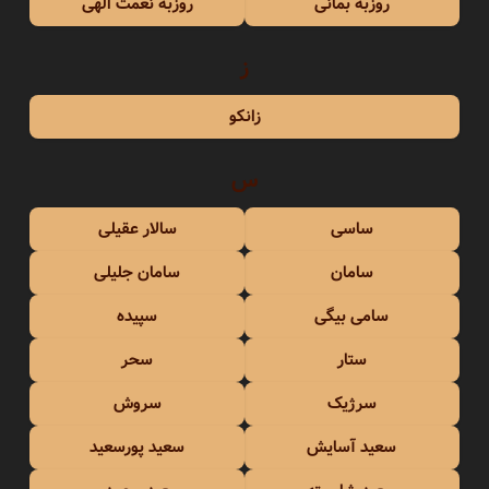
روزبه بمانی
روزبه نعمت الهی
ز
زانکو
س
ساسی
سالار عقیلی
سامان
سامان جلیلی
سامی بیگی
سپیده
ستار
سحر
سرژیک
سروش
سعید آسایش
سعید پورسعید