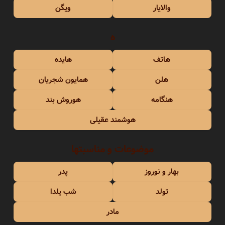
والایار
ویگن
ه
هاتف
هایده
هلن
همایون شجریان
هنگامه
هوروش بند
هوشمند عقیلی
موضوعات و مناسبتها
بهار و نوروز
پدر
تولد
شب یلدا
مادر