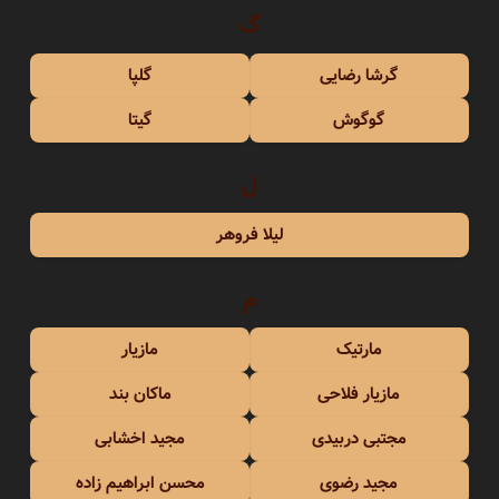
گ
گرشا رضایی
گلپا
گوگوش
گیتا
ل
لیلا فروهر
م
مارتیک
مازیار
مازیار فلاحی
ماکان بند
مجتبی دربیدی
مجید اخشابی
مجید رضوی
محسن ابراهیم زاده