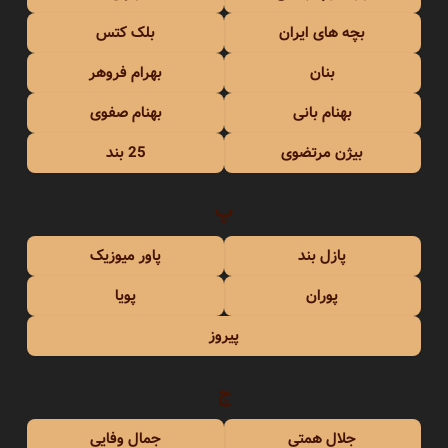
بچه های ایران
بلک کتس
بنان
بهرام فروهر
بهنام بانی
بهنام صفوی
بیژن مرتضوی
25 بند
پ
پازل بند
پاور میوزیک
پوران
پویا
پیروز
ج
جلال همتی
جمال وفایی