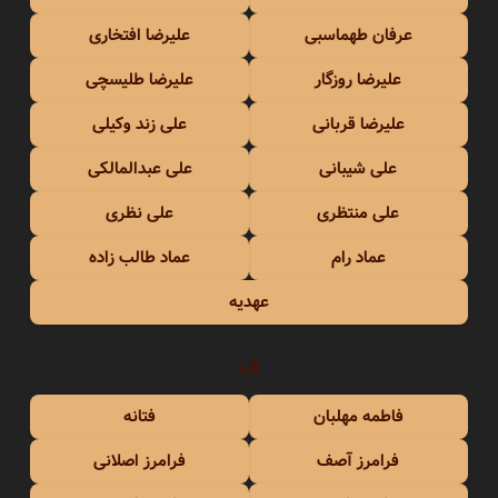
عرفان طهماسبی
علیرضا افتخاری
علیرضا روزگار
علیرضا طلیسچی
علیرضا قربانی
علی زند وکیلی
علی شیبانی
علی عبدالمالکی
علی منتظری
علی نظری
عماد رام
عماد طالب زاده
عهدیه
ف
فاطمه مهلبان
فتانه
فرامرز آصف
فرامرز اصلانی