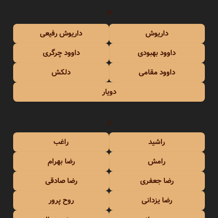
د
داریوش
داریوش رفیعی
داوود بهبودی
داوود چرگری
داوود مقامی
دلکش
دویار
ر
راشید
راغب
رامش
رضا بهرام
رضا جعفری
رضا صادقی
رضا یزدانی
روح پرور