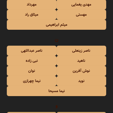
مهدی یغمایی
مهرداد
مهستی
میثاق راد
میثم ابراهیمی
ن
ناصر زینعلی
ناصر عبداللهی
ناهید
نبی زاده
نوش آفرین
نوان
نوید
نیما چهرازی
نیما مسیحا
و