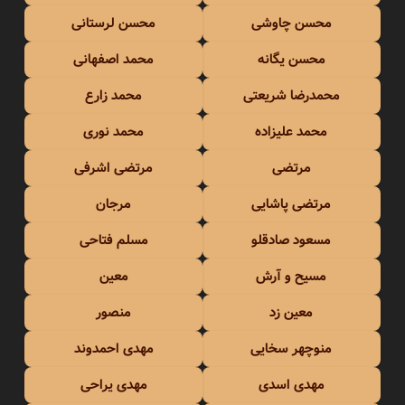
محسن چاوشی
محسن لرستانی
محسن یگانه
محمد اصفهانی
محمدرضا شریعتی
محمد زارع
محمد علیزاده
محمد نوری
مرتضی
مرتضی اشرفی
مرتضی پاشایی
مرجان
مسعود صادقلو
مسلم فتاحی
مسیح و آرش
معین
معین زد
منصور
منوچهر سخایی
مهدی احمدوند
مهدی اسدی
مهدی یراحی