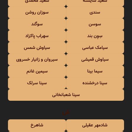
سعید شایسته
سعید محمدی
سندی
سوزان روشن
سوسن
سوگند
سِوِن بند
سهراب پاکزاد
سیامک عباسی
سیاوش شمس
سیاوش قمیشی
سیروان و زانیار خسروی
سیما بینا
سیمین غانم
سینا درخشنده
سینا سرلک
سینا شعبانخانی
ش
شادمهر عقیلی
شاهرخ