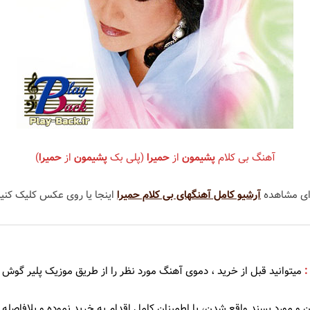
سندی
شهره
عهدیه
سوزان روشن
شهلا سرشار
ریا
سوسن
شهیاد
سوگند
شهیار قنبری
آهنگ بی کلام
پشیمون
از
حمیرا
(پلی بک
پشیمون
از
حمیرا
)
سوِن بند
شیلا
سهراب پاکزاد
ای مشاهده
آرشیو کامل آهنگهای بی کلام حمیرا
اینجا یا روی عکس کلیک کنید
 آذری
سیامک عباسی
سیاوش شمس
:
میتوانید قبل از خرید ، دموی
آهنگ مورد نظر را از طریق موزیک پلیر گوش 
سیاوش قمیشی
 و مورد پسند واقع شدن، با اطمینان کامل اقدام به خرید نموده و بلافاصله د