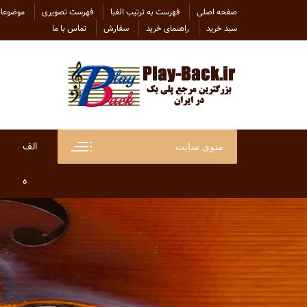
Ski
صفحه اصلی
فهرست به ترتیب الفبا
فهرست تصویری
موضوعات
t
سبد خرید
راهنمای خرید
سفارش
تماس با ما
conten
الف
منوی سایت
ابراهی
ه
ابراهی
هاتف
ابی
هایده
احسان
هلن