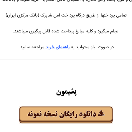
جهان
سیروان و زانیار خسروی
تمامی پرداختها از طریق درگاه پرداخت امن شاپرک (بانک مرکزی ایران)
حاجیلی
سیما بینا
انجام میگیرد و کلیه مبالغ پرداخت شده قابل پیگیری میباشند.
اجیک
سیمین غانم
در صورت نیاز میتوانید به
راهنمای خرید
مراجعه نمایید.
سایی
سینا درخشنده
املو
سینا سرلک
عباس گلاب
سینا شعبانخانی
رجام
پشیمون
اشا
انی