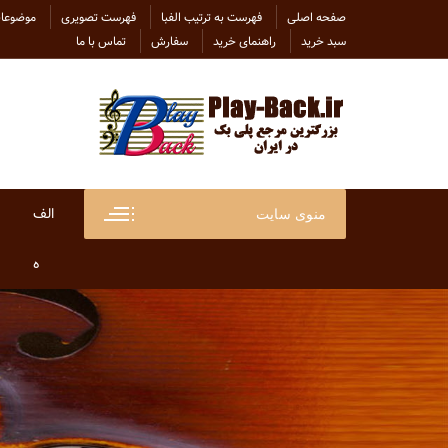
Ski
صفحه اصلی
فهرست به ترتیب الفبا
فهرست تصویری
موضوعات
t
سبد خرید
راهنمای خرید
سفارش
تماس با ما
conten
الف
منوی سایت
ابراهی
ه
ابراهی
هاتف
ابی
هایده
احسان
هلن