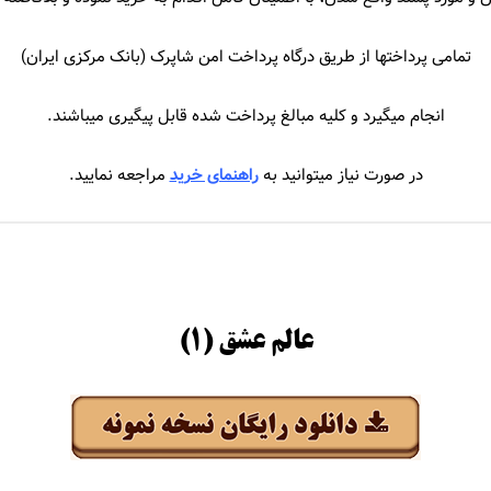
جهان
سیروان و زانیار خسروی
تمامی پرداختها از طریق درگاه پرداخت امن شاپرک (بانک مرکزی ایران)
حاجیلی
سیما بینا
انجام میگیرد و کلیه مبالغ پرداخت شده قابل پیگیری میباشند.
اجیک
سیمین غانم
در صورت نیاز میتوانید به
راهنمای خرید
مراجعه نمایید.
سایی
سینا درخشنده
املو
سینا سرلک
عباس گلاب
سینا شعبانخانی
رجام
عالم عشق (۱)
اشا
انی