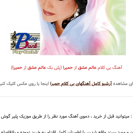
سندی
شهره
عهدیه
سوزان روشن
شهلا سرشار
ریا
سوسن
شهیاد
سوگند
شهیار قنبری
آهنگ بی کلام
عالم عشق
از
حمیرا
(پلی بک
عالم عشق
از
حمیرا
)
سوِن بند
شیلا
سهراب پاکزاد
ای مشاهده
آرشیو کامل آهنگهای بی کلام حمیرا
اینجا یا روی عکس کلیک کنید
 آذری
سیامک عباسی
سیاوش شمس
:
میتوانید قبل از خرید ، دموی
آهنگ مورد نظر را از طریق موزیک پلیر گوش 
سیاوش قمیشی
 و مورد پسند واقع شدن، با اطمینان کامل اقدام به خرید نموده و بلافاصله د