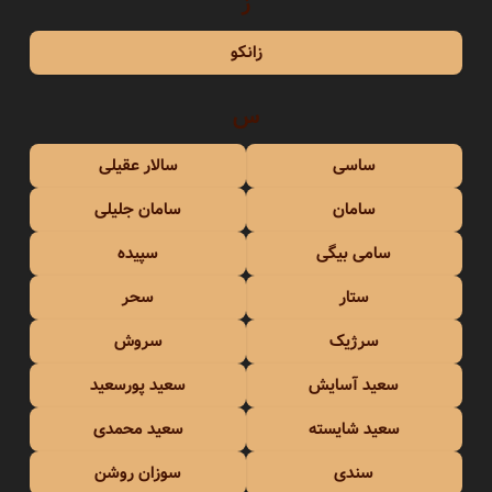
ز
زانکو
س
ساسی
سالار عقیلی
سامان
سامان جلیلی
سامی بیگی
سپیده
ستار
سحر
سرژیک
سروش
سعید آسایش
سعید پورسعید
سعید شایسته
سعید محمدی
سندی
سوزان روشن