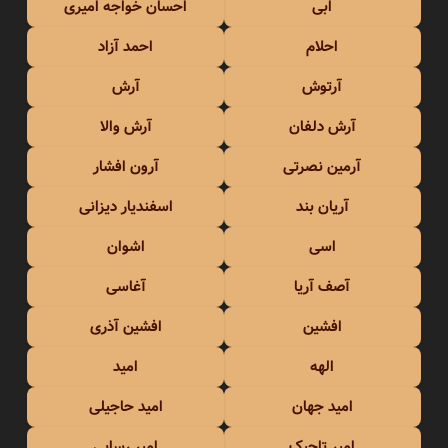
ابی
احسان خواجه امیری
احلام
احمد آزاد
آرتوش
آرش
آرش دلفان
آرش والا
آرمین نصرتی
آرون افشار
آریان بند
اسفندیار دیزانی
اسی
اشوان
آصف آریا
آغاسی
افشین
افشین آذری
الهه
امید
امید جهان
امید حاجیلی
امیر تاجیک
امیر رسایی