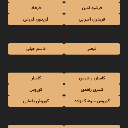
فرشید امین
فرهاد
فریدون آسرایی
فریدون فروغی
ق
قیصر
قاسم جبلی
ک
کامران و هومن
کامیار
کسری زاهدی
کوروس
کوروس سرهنگ زاده
کوروش یغمایی
گ