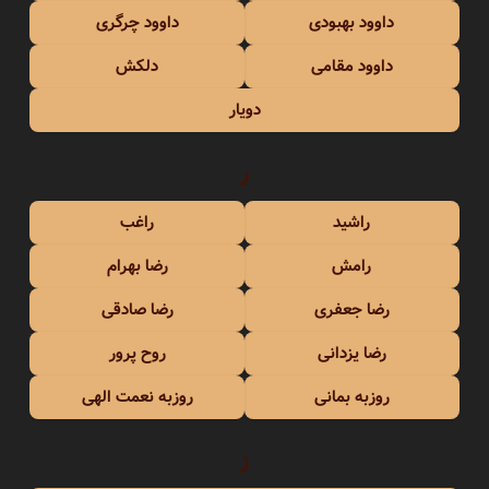
داوود بهبودی
داوود چرگری
داوود مقامی
دلکش
دویار
ر
راشید
راغب
رامش
رضا بهرام
رضا جعفری
رضا صادقی
رضا یزدانی
روح پرور
روزبه بمانی
روزبه نعمت الهی
ز