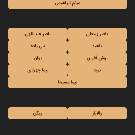
میثم ابراهیمی
ن
ناصر زینعلی
ناصر عبداللهی
ناهید
نبی زاده
نوش آفرین
نوان
نوید
نیما چهرازی
نیما مسیحا
و
والایار
ویگن
ه