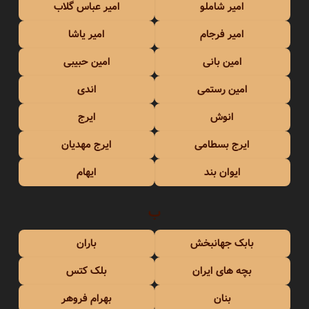
امیر شاملو
امیر عباس گلاب
امیر فرجام
امیر یاشا
امین بانی
امین حبیبی
امین رستمی
اندی
انوش
ایرج
ایرج بسطامی
ایرج مهدیان
ایوان بند
ایهام
ب
بابک جهانبخش
باران
بچه های ایران
بلک کتس
بنان
بهرام فروهر