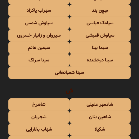
سِوِن بند
سهراب پاکزاد
سیامک عباسی
سیاوش شمس
سیاوش قمیشی
سیروان و زانیار خسروی
سیما بینا
سیمین غانم
سینا درخشنده
سینا سرلک
سینا شعبانخانی
ش
شادمهر عقیلی
شاهرخ
شاهین بنان
شجریان
شکیلا
شهاب بخارایی