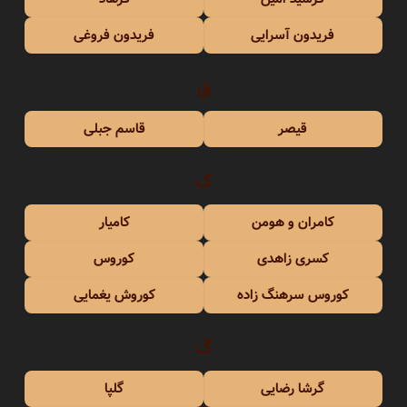
فریدون آسرایی
فریدون فروغی
ق
قیصر
قاسم جبلی
ک
کامران و هومن
کامیار
کسری زاهدی
کوروس
کوروس سرهنگ زاده
کوروش یغمایی
گ
گرشا رضایی
گلپا