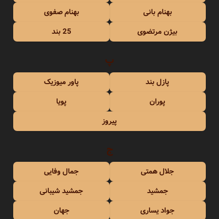
بهنام بانی
بهنام صفوی
بیژن مرتضوی
25 بند
پ
پازل بند
پاور میوزیک
پوران
پویا
پیروز
ج
جلال همتی
جمال وفایی
جمشید
جمشید شیبانی
جواد یساری
جهان