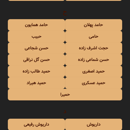
ح
حامد پهلان
حامد همایون
حامی
حبیب
حجت اشرف زاده
حسن شجاعی
حسن شماعی زاده
حسن گل نراقی
حمید اصغری
حمید طالب زاده
حمید عسکری
حمید هیراد
حمیرا
د
داریوش
داریوش رفیعی