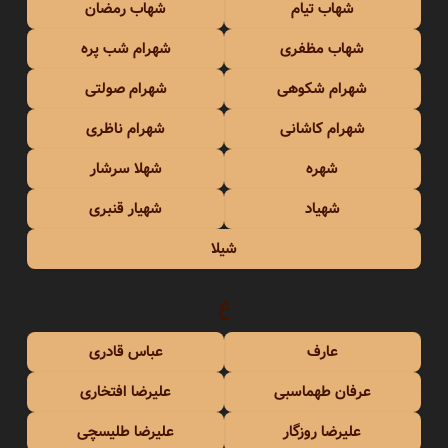
شهاب تیام
شهاب رمضان
شهاب مظفری
شهرام شب پره
شهرام شکوهی
شهرام صولتی
شهرام کاشانی
شهرام ناظری
شهره
شهلا سرشار
شهیاد
شهیار قنبری
شیلا
ع
عارف
عباس قادری
عرفان طهماسبی
علیرضا افتخاری
علیرضا روزگار
علیرضا طلیسچی