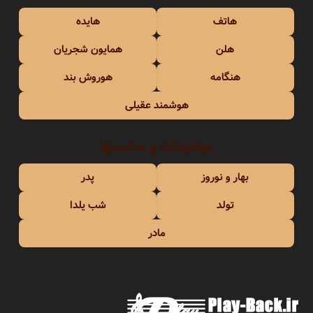
هاتف
هایده
هلن
همایون شجریان
هنگامه
هوروش بند
هوشمند عقیلی
موضوعات و مناسبتها
بهار و نوروز
پدر
تولد
شب یلدا
مادر