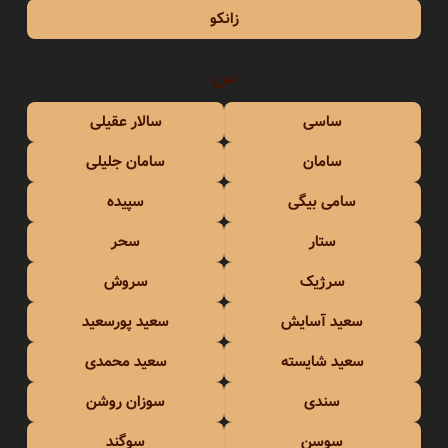
زانکو
س
ساسی
سالار عقیلی
سامان
سامان جلیلی
سامی بیگی
سپیده
ستار
سحر
سرژیک
سروش
سعید آسایش
سعید پورسعید
سعید شایسته
سعید محمدی
سندی
سوزان روشن
سوسن
سوگند