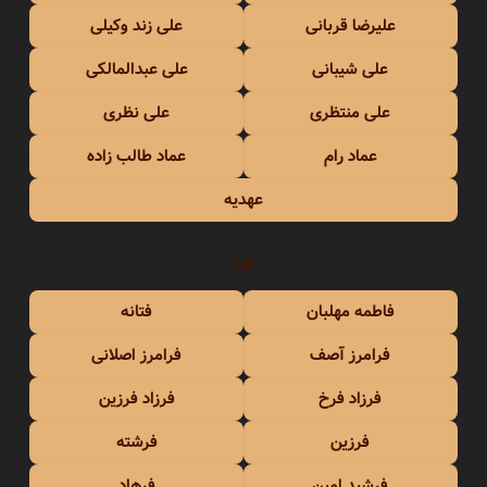
علیرضا قربانی
علی زند وکیلی
علی شیبانی
علی عبدالمالکی
علی منتظری
علی نظری
عماد رام
عماد طالب زاده
عهدیه
ف
فاطمه مهلبان
فتانه
فرامرز آصف
فرامرز اصلانی
فرزاد فرخ
فرزاد فرزین
فرزین
فرشته
فرشید امین
فرهاد