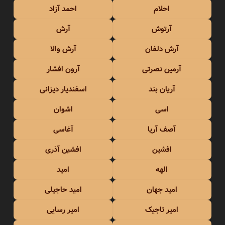
احلام
احمد آزاد
آرتوش
آرش
آرش دلفان
آرش والا
آرمین نصرتی
آرون افشار
آریان بند
اسفندیار دیزانی
اسی
اشوان
آصف آریا
آغاسی
افشین
افشین آذری
الهه
امید
امید جهان
امید حاجیلی
امیر تاجیک
امیر رسایی