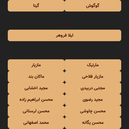
گوگوش
گیتا
ل
لیلا فروهر
م
مارتیک
مازیار
مازیار فلاحی
ماکان بند
مجتبی دربیدی
مجید اخشابی
مجید رضوی
محسن ابراهیم زاده
محسن چاوشی
محسن لرستانی
محسن یگانه
محمد اصفهانی