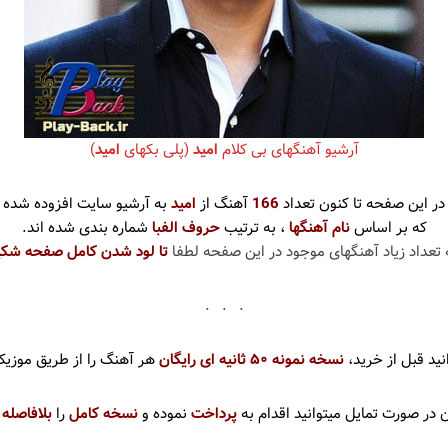
سندی
شهره
عهدیه
سوزان روشن
شهلا سرشار
ریا
سوسن
شهیاد
آرشیو آهنگهای بی کلام
امید
(پلی بکهای
امید
)
سوگند
شهیار قنبری
در این صفحه تا کنون تعداد
166
آهنگ از
امید
به آرشیو سایت افزوده شده
که بر اساس
نام آهنگها
، به ترتیب
حروف الفبا
شماره بندی شده اند.
سوِن بند
شیلا
ه تعداد زیاد آهنگهای موجود در این صفحه لطفا
تا لود شدن کامل صفحه شکیب
سهراب پاکزاد
. . .
 آذری
سیامک عباسی
ید قبل از خرید،
نسخه نمونه ۵۰ ثانیه ای رایگان
هر آهنگ را از طریق موزیک
سیاوش شمس
 در صورت تمایل میتوانید اقدام به
پرداخت
نموده و
نسخه کامل
را
بلافاصله 
سیاوش قمیشی