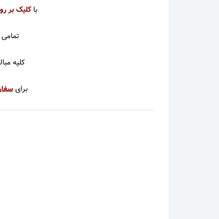
با
کلیک بر رو
امید 
امید 
تمامی 
امیر ت
کلیه مبا
امیر ر
برای
سفا
امیر ش
امیر 
امیر ف
امیر ی
امین ب