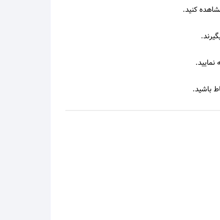
شاهده کنید.
معین
معین زد
گیرند.
منصور
 نمایید.
منوچهر سخایی
باط باشید.
مهدی احمدوند
مهدی اسدی
مهدی یراحی
مهدی یغمایی
مهرداد