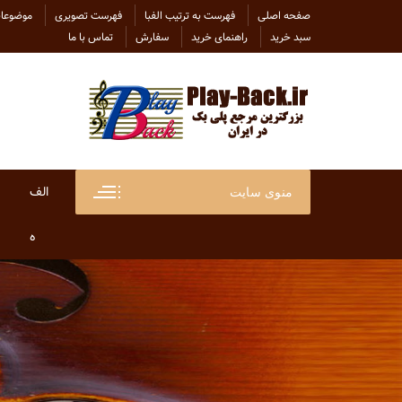
Ski
صفحه اصلی
فهرست به ترتیب الفبا
فهرست تصویری
موضوعات
t
سبد خرید
راهنمای خرید
سفارش
تماس با ما
conten
الف
منوی سایت
ابراهی
ه
ابراهی
هاتف
ابی
هایده
احسان
هلن