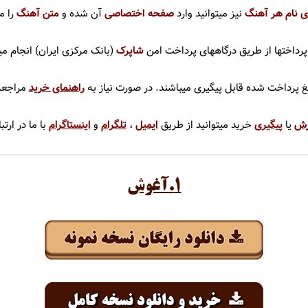
ی نام هر آهنگ
نیز میتوانید وارد
صفحه اختصاصی
آن شده و
متن آهنگ
را م
جهان
سیروان و زانیار خسروی
حاجیلی
سیما بینا
پرداختها از طریق درگاههای پرداخت امن
شاپرک
(بانک مرکزی ایران)
انجام می
اجیک
سیمین غانم
لغ پرداخت شده قابل پیگیری میباشند. در صورت نیاز به
راهنمای خرید
م
راجعه
سایی
سینا درخشنده
رش
یا
پیگیری
خرید میتوانید از طریق
ایمیل
،
تلگرام
و
اینستاگرام
با ما در ارت
املو
سینا سرلک
عباس گلاب
سینا شعبانخانی
۱.آغوش
رجام
اشا
انی