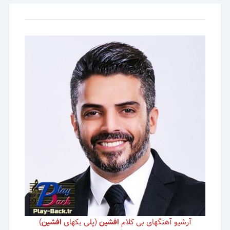
آرشیو آهنگهای بی کلام
افشین
(پلی بکهای
افشین
)