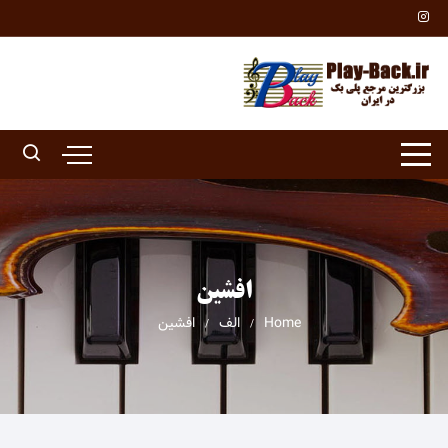
Ski
t
conten
افشین
Home
الف
افشین