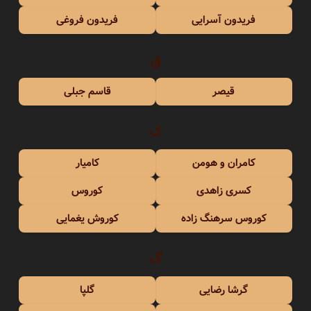
فریدون آسرایی
فریدون فروغی
ق
قیصر
قاسم جبلی
ک
کامران و هومن
کامیار
کسری زاهدی
کوروس
کوروس سرهنگ زاده
کوروش یغمایی
گ
گرشا رضایی
گلپا