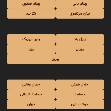
بهنام بانی
بهنام صفوی
بیژن مرتضوی
25 بند
پ
پازل بند
پاور میوزیک
پوران
پویا
پیروز
ج
جلال همتی
جمال وفایی
جمشید
جمشید شیبانی
جواد یساری
جهان