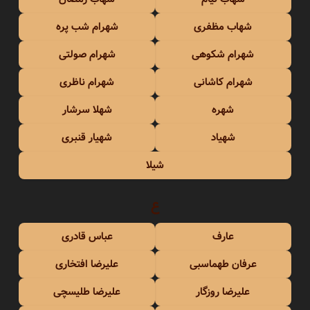
شهاب مظفری
شهرام شب پره
شهرام شکوهی
شهرام صولتی
شهرام کاشانی
شهرام ناظری
شهره
شهلا سرشار
شهیاد
شهیار قنبری
شیلا
ع
عارف
عباس قادری
عرفان طهماسبی
علیرضا افتخاری
علیرضا روزگار
علیرضا طلیسچی