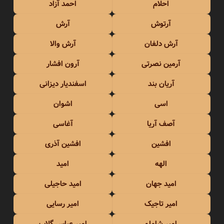
احلام
احمد آزاد
آرتوش
آرش
آرش دلفان
آرش والا
آرمین نصرتی
آرون افشار
آریان بند
اسفندیار دیزانی
اسی
اشوان
آصف آریا
آغاسی
افشین
افشین آذری
الهه
امید
امید جهان
امید حاجیلی
امیر تاجیک
امیر رسایی
امیر شاملو
امیر عباس گلاب