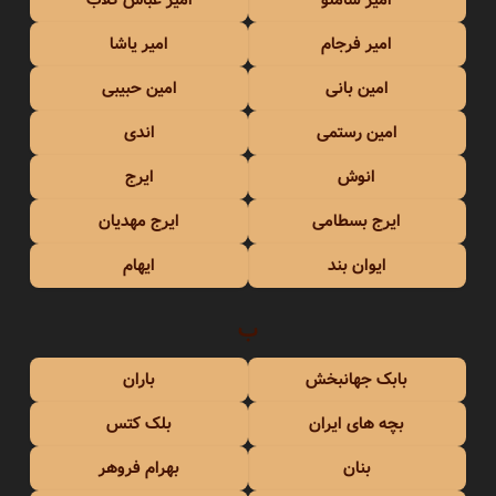
امیر فرجام
امیر یاشا
امین بانی
امین حبیبی
امین رستمی
اندی
انوش
ایرج
ایرج بسطامی
ایرج مهدیان
ایوان بند
ایهام
ب
بابک جهانبخش
باران
بچه های ایران
بلک کتس
بنان
بهرام فروهر