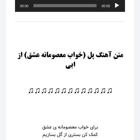
پخش‌کننده
00:00
00:00
صوت
متن آهنگ پل (خواب معصومانه عشق) از
ابی
♫♫♫♫♫♫♫♫♫♫♫♫♫
برای خواب معصومانه ی عشق
کمک کن بستری از گل بسازیم