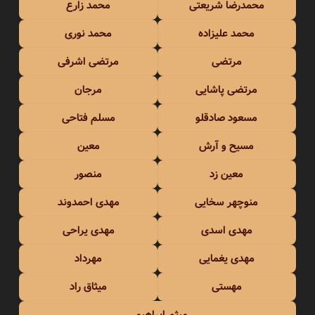
محمدرضا شریعتی
محمد زارع
محمد علیزاده
محمد نوری
مرتضی
مرتضی اشرفی
مرتضی پاشایی
مرجان
مسعود صادقلو
مسلم فتاحی
مسیح و آرش
معین
معین زد
منصور
منوچهر سخایی
مهدی احمدوند
مهدی اسدی
مهدی یراحی
مهدی یغمایی
مهرداد
مهستی
میثاق راد
میثم ابراهیمی