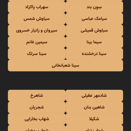
سِوِن بند
سهراب پاکزاد
سیامک عباسی
سیاوش شمس
سیاوش قمیشی
سیروان و زانیار خسروی
سیما بینا
سیمین غانم
سینا درخشنده
سینا سرلک
سینا شعبانخانی
ش
شادمهر عقیلی
شاهرخ
شاهین بنان
شجریان
شکیلا
شهاب بخارایی
شهاب تیام
شهاب رمضان