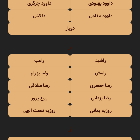
داوود بهبودی
داوود چرگری
داوود مقامی
دلکش
دویار
ر
راشید
راغب
رامش
رضا بهرام
رضا جعفری
رضا صادقی
رضا یزدانی
روح پرور
روزبه بمانی
روزبه نعمت الهی
ز