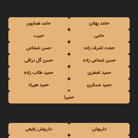
ح
حامد پهلان
حامد همایون
حامی
حبیب
حجت اشرف زاده
حسن شجاعی
حسن شماعی زاده
حسن گل نراقی
حمید اصغری
حمید طالب زاده
حمید عسکری
حمید هیراد
حمیرا
د
داریوش
داریوش رفیعی