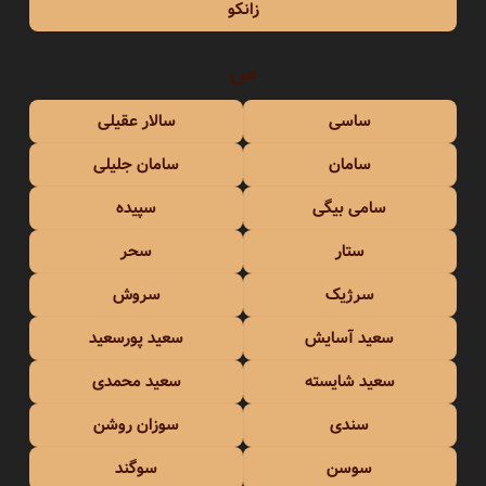
زانکو
س
ساسی
سالار عقیلی
سامان
سامان جلیلی
سامی بیگی
سپیده
ستار
سحر
سرژیک
سروش
سعید آسایش
سعید پورسعید
سعید شایسته
سعید محمدی
سندی
سوزان روشن
سوسن
سوگند