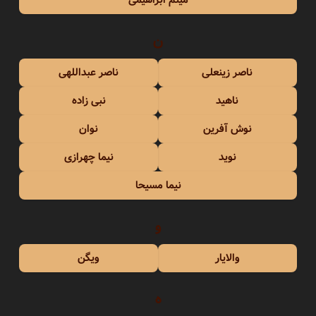
ن
ناصر زینعلی
ناصر عبداللهی
ناهید
نبی زاده
نوش آفرین
نوان
نوید
نیما چهرازی
نیما مسیحا
و
والایار
ویگن
ه