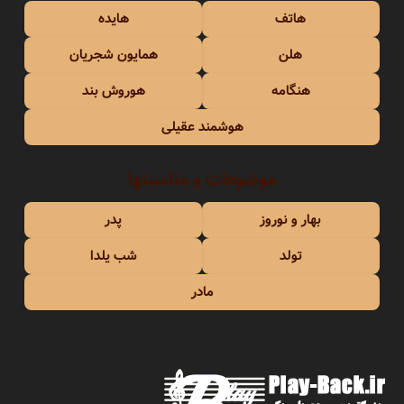
هاتف
هایده
هلن
همایون شجریان
هنگامه
هوروش بند
هوشمند عقیلی
موضوعات و مناسبتها
بهار و نوروز
پدر
تولد
شب یلدا
مادر