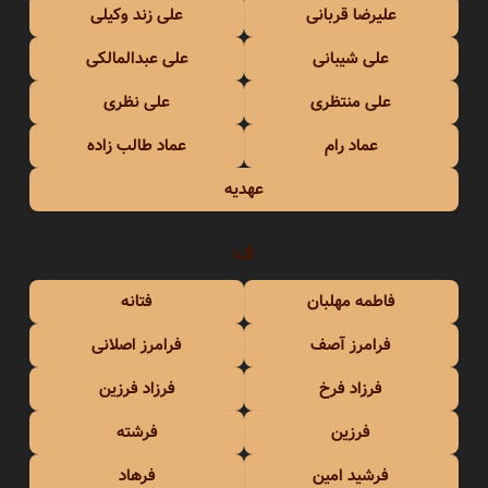
علیرضا قربانی
علی زند وکیلی
علی شیبانی
علی عبدالمالکی
علی منتظری
علی نظری
عماد رام
عماد طالب زاده
عهدیه
ف
فاطمه مهلبان
فتانه
فرامرز آصف
فرامرز اصلانی
فرزاد فرخ
فرزاد فرزین
فرزین
فرشته
فرشید امین
فرهاد