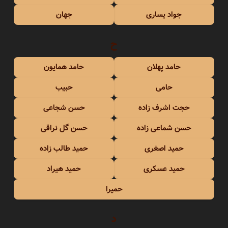
جواد یساری
جهان
ح
حامد پهلان
حامد همایون
حامی
حبیب
حجت اشرف زاده
حسن شجاعی
حسن شماعی زاده
حسن گل نراقی
حمید اصغری
حمید طالب زاده
حمید عسکری
حمید هیراد
حمیرا
د