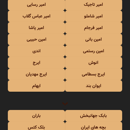
امیر تاجیک
امیر رسایی
امیر شاملو
امیر عباس گلاب
امیر فرجام
امیر یاشا
امین بانی
امین حبیبی
امین رستمی
اندی
انوش
ایرج
ایرج بسطامی
ایرج مهدیان
ایوان بند
ایهام
ب
بابک جهانبخش
باران
بچه های ایران
بلک کتس