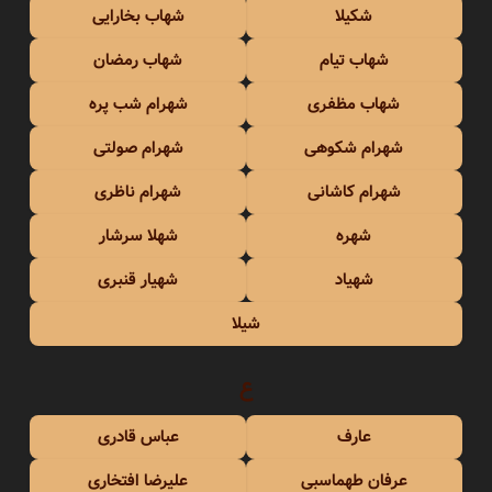
شکیلا
شهاب بخارایی
شهاب تیام
شهاب رمضان
شهاب مظفری
شهرام شب پره
شهرام شکوهی
شهرام صولتی
شهرام کاشانی
شهرام ناظری
شهره
شهلا سرشار
شهیاد
شهیار قنبری
شیلا
ع
عارف
عباس قادری
عرفان طهماسبی
علیرضا افتخاری