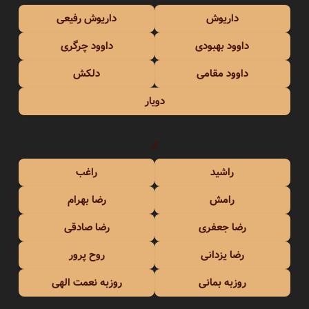
داریوش
داریوش رفیعی
داوود بهبودی
داوود چرگری
داوود مقامی
دلکش
دویار
ر
راشید
راغب
رامش
رضا بهرام
رضا جعفری
رضا صادقی
رضا یزدانی
روح پرور
روزبه بمانی
روزبه نعمت الهی