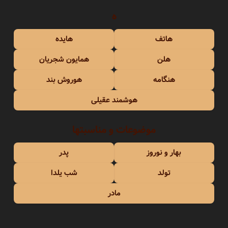
ه
هاتف
هایده
هلن
همایون شجریان
هنگامه
هوروش بند
هوشمند عقیلی
موضوعات و مناسبتها
بهار و نوروز
پدر
تولد
شب یلدا
مادر