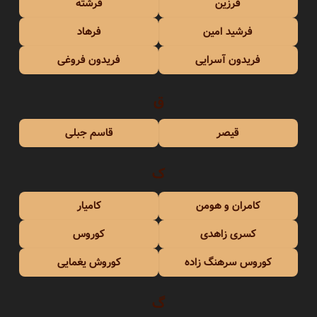
فرزین
فرشته
فرشید امین
فرهاد
فریدون آسرایی
فریدون فروغی
ق
قیصر
قاسم جبلی
ک
کامران و هومن
کامیار
کسری زاهدی
کوروس
کوروس سرهنگ زاده
کوروش یغمایی
گ