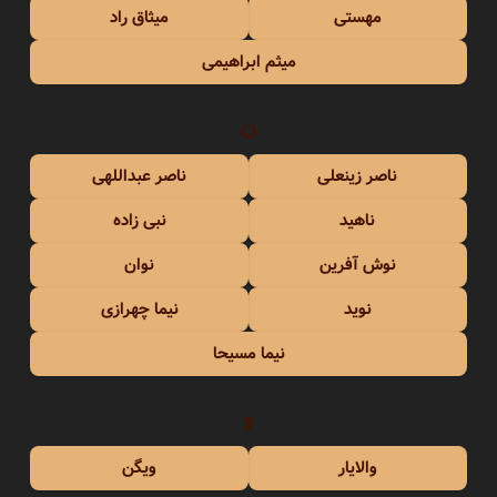
مهستی
میثاق راد
میثم ابراهیمی
ن
ناصر زینعلی
ناصر عبداللهی
ناهید
نبی زاده
نوش آفرین
نوان
نوید
نیما چهرازی
نیما مسیحا
و
والایار
ویگن