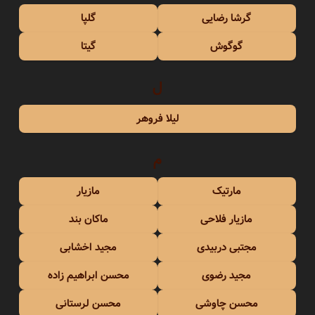
گرشا رضایی
گلپا
گوگوش
گیتا
ل
لیلا فروهر
م
مارتیک
مازیار
مازیار فلاحی
ماکان بند
مجتبی دربیدی
مجید اخشابی
مجید رضوی
محسن ابراهیم زاده
محسن چاوشی
محسن لرستانی