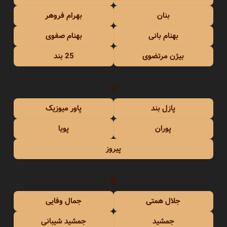
بنان
بهرام فروهر
بهنام بانی
بهنام صفوی
بیژن مرتضوی
25 بند
پ
پازل بند
پاور میوزیک
پوران
پویا
پیروز
ج
جلال همتی
جمال وفایی
جمشید
جمشید شیبانی