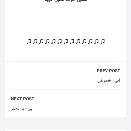
♫♫♫♫♫♫♫♫♫♫♫♫♫
PREV POST
ابی - هموطن
NEXT POST
ابی - یه دختر