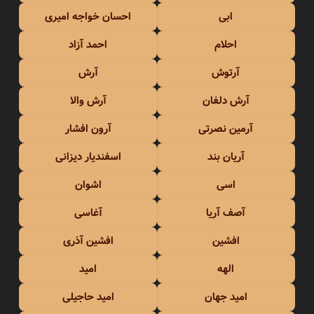
ابی
احسان خواجه امیری
احلام
احمد آزاد
آرتوش
آرش
آرش دلفان
آرش والا
آرمین نصرتی
آرون افشار
آریان بند
اسفندیار دیزانی
اسی
اشوان
آصف آریا
آغاسی
افشین
افشین آذری
الهه
امید
امید جهان
امید حاجیلی