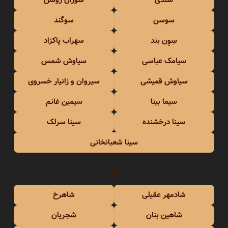
سوسن
سوگند
سِوِن بند
سهراب پاکزاد
سیامک عباسی
سیاوش شمس
سیاوش قمیشی
سیروان و زانیار خسروی
سیما بینا
سیمین غانم
سینا درخشنده
سینا سرلک
سینا شعبانخانی
ش
شادمهر عقیلی
شاهرخ
شاهین بنان
شجریان