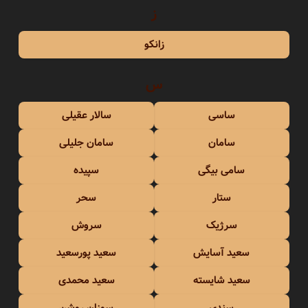
ز
زانکو
س
ساسی
سالار عقیلی
سامان
سامان جلیلی
سامی بیگی
سپیده
ستار
سحر
سرژیک
سروش
سعید آسایش
سعید پورسعید
سعید شایسته
سعید محمدی
سندی
سوزان روشن