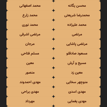
محسن یگانه
محمد اصفهانی
محمدرضا شریعتی
محمد زارع
محمد علیزاده
محمد نوری
مرتضی
مرتضی اشرفی
مرتضی پاشایی
مرجان
مسعود صادقلو
مسلم فتاحی
مسیح و آرش
معین
معین زد
منصور
منوچهر سخایی
مهدی احمدوند
مهدی اسدی
مهدی یراحی
مهدی یغمایی
مهرداد