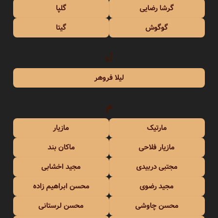
گرشا رضایی
گلپا
گوگوش
گیتا
ل
لیلا فروهر
م
مارتیک
مازیار
مازیار فلاحی
ماکان بند
مجتبی دربیدی
مجید اخشابی
مجید رضوی
محسن ابراهیم زاده
محسن چاوشی
محسن لرستانی