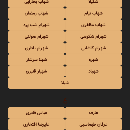
شکیلا
شهاب بخارایی
شهاب تیام
شهاب رمضان
شهاب مظفری
شهرام شب پره
شهرام شکوهی
شهرام صولتی
شهرام کاشانی
شهرام ناظری
شهره
شهلا سرشار
شهیاد
شهیار قنبری
شیلا
ع
عارف
عباس قادری
عرفان طهماسبی
علیرضا افتخاری