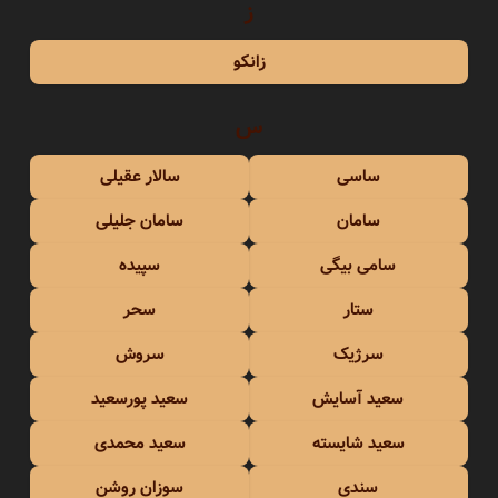
ز
زانکو
س
ساسی
سالار عقیلی
سامان
سامان جلیلی
سامی بیگی
سپیده
ستار
سحر
سرژیک
سروش
سعید آسایش
سعید پورسعید
سعید شایسته
سعید محمدی
سندی
سوزان روشن