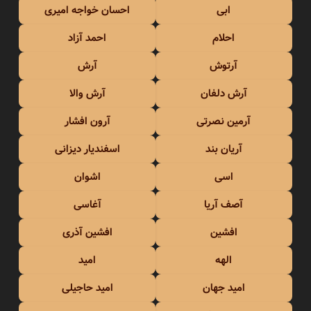
ابی
احسان خواجه امیری
احلام
احمد آزاد
آرتوش
آرش
آرش دلفان
آرش والا
آرمین نصرتی
آرون افشار
آریان بند
اسفندیار دیزانی
اسی
اشوان
آصف آریا
آغاسی
افشین
افشین آذری
الهه
امید
امید جهان
امید حاجیلی