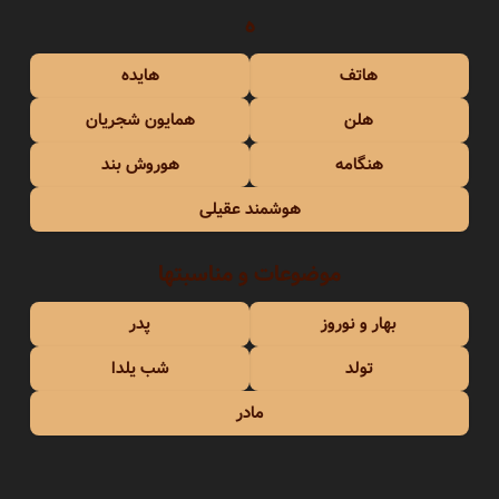
ه
هاتف
هایده
هلن
همایون شجریان
هنگامه
هوروش بند
هوشمند عقیلی
موضوعات و مناسبتها
بهار و نوروز
پدر
تولد
شب یلدا
مادر