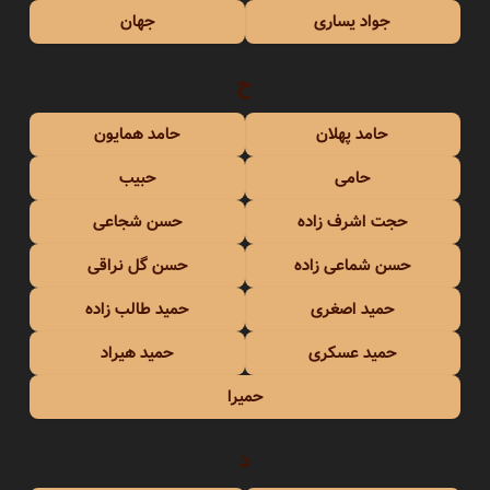
جواد یساری
جهان
ح
حامد پهلان
حامد همایون
حامی
حبیب
حجت اشرف زاده
حسن شجاعی
حسن شماعی زاده
حسن گل نراقی
حمید اصغری
حمید طالب زاده
حمید عسکری
حمید هیراد
حمیرا
د