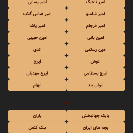
امیر تاجیک
امیر رسایی
امیر شاملو
امیر عباس گلاب
امیر فرجام
امیر یاشا
امین بانی
امین حبیبی
امین رستمی
اندی
انوش
ایرج
ایرج بسطامی
ایرج مهدیان
ایوان بند
ایهام
ب
بابک جهانبخش
باران
بچه های ایران
بلک کتس