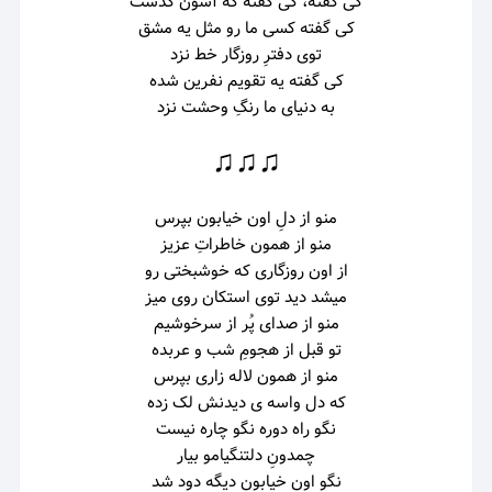
کی گفته، کی گفته که آسون گذشت
کی گفته کسی ما رو مثل یه مشق
توی دفترِ روزگار خط نزد
کی گفته یه تقویم نفرین شده
به دنیای ما رنگِ وحشت نزد
♫♫♫
منو از دلِ اون خیابون بپرس
منو از همون خاطراتِ عزیز
از اون روزگاری که خوشبختی رو
میشد دید توی استکان روی میز
منو از صدای پُر از سرخوشیم
تو قبل از هجومِ شب و عربده
منو از همون لاله زاری بپرس
که دل واسه ی دیدنش لک زده
نگو راه دوره نگو چاره نیست
چمدونِ دلتنگیامو بیار
نگو اون خیابون دیگه دود شد