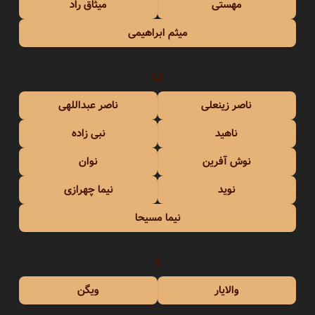
مهستی
میثاق راد
میثم ابراهیمی
ن
ناصر زینعلی
ناصر عبداللهی
ناهید
نبی زاده
نوش آفرین
نوان
نوید
نیما چهرازی
نیما مسیحا
و
والایار
ویگن