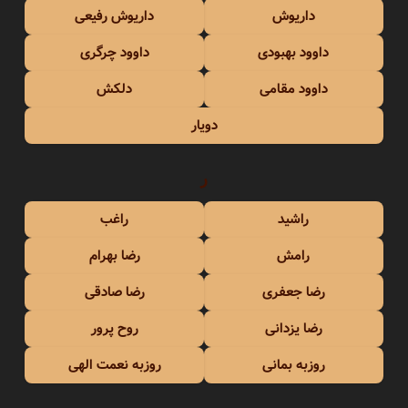
داریوش
داریوش رفیعی
داوود بهبودی
داوود چرگری
داوود مقامی
دلکش
دویار
ر
راشید
راغب
رامش
رضا بهرام
رضا جعفری
رضا صادقی
رضا یزدانی
روح پرور
روزبه بمانی
روزبه نعمت الهی