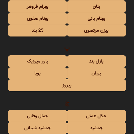
بنان
بهرام فروهر
بهنام بانی
بهنام صفوی
بیژن مرتضوی
25 بند
پ
پازل بند
پاور میوزیک
پوران
پویا
پیروز
ج
جلال همتی
جمال وفایی
جمشید
جمشید شیبانی