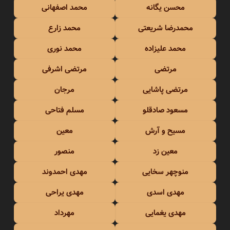
محسن یگانه
محمد اصفهانی
محمدرضا شریعتی
محمد زارع
محمد علیزاده
محمد نوری
مرتضی
مرتضی اشرفی
مرتضی پاشایی
مرجان
مسعود صادقلو
مسلم فتاحی
مسیح و آرش
معین
معین زد
منصور
منوچهر سخایی
مهدی احمدوند
مهدی اسدی
مهدی یراحی
مهدی یغمایی
مهرداد