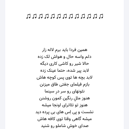
♫♫♫♫♫♫♫♫♫♫♫♫♫
همین فردا باید برم لاله زار
دلم واسه حال و هواش لک زده
حالا شیر رو کاشی کاری دیگه
لابد پیر شده، حتما عینک زده
لابد بچه ها توی پس کوچه هاش
بازم فیلمای جفتی طاق میزنن
نئونهای رو سر درِ سینما
هنوز مثلِ رنگین کمون روشنن
هنوز تو تئاترای اونجا میشه
نشست و پی اِس های بی پرده دید
میشه گاهی وقتا توی کافه هاش
صدای خوشِ شاملو رو شنید