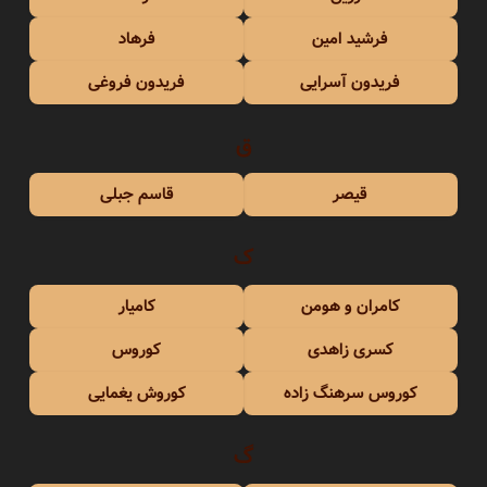
فرشید امین
فرهاد
فریدون آسرایی
فریدون فروغی
ق
قیصر
قاسم جبلی
ک
کامران و هومن
کامیار
کسری زاهدی
کوروس
کوروس سرهنگ زاده
کوروش یغمایی
گ