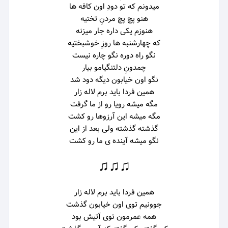
میدونم که تو دودِ اون کافه ها
هنو پچ پچ مردنِ تختیه
هنوزم یکی داره جار میزنه
که چهارشنبه ها روزِ خوشبختیه
نگو راه دوره نگو چاره نیست
چمدونِ دلتنگیامو بیار
نگو اون خیابون دیگه دود شد
همین فردا باید برم لاله زار
مگه میشه رویا رو از ما گرفت
مگه میشه این آرزوها رو کشت
گذشته گذشته ولی بعد از این
نگو میشه آینده ی ما رو کشت
♫♫♫
همین فردا باید برم لاله زار
جوونیم توی اون خیابون گذشت
همه عمرمون توی آتیش بود