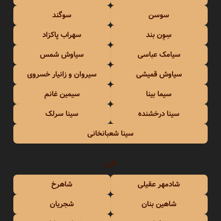
سوسن
سوگند
سِوِن بند
سهراب پاکزاد
سیامک عباسی
سیاوش شمس
سیاوش قمیشی
سیروان و زانیار خسروی
سیما بینا
سیمین غانم
سینا درخشنده
سینا سرلک
سینا شعبانخانی
ش
شادمهر عقیلی
شاهرخ
شاهین بنان
شجریان