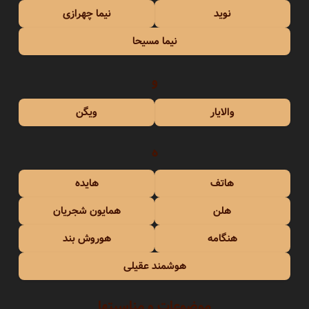
نوید
نیما چهرازی
نیما مسیحا
و
والایار
ویگن
ه
هاتف
هایده
هلن
همایون شجریان
هنگامه
هوروش بند
هوشمند عقیلی
موضوعات و مناسبتها