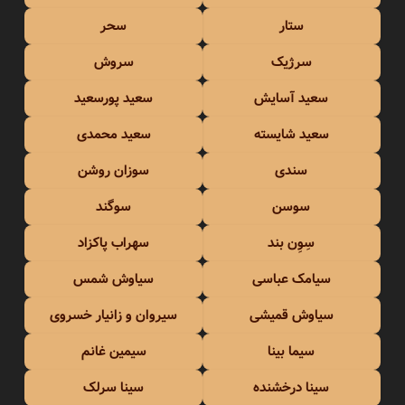
ستار
سحر
سرژیک
سروش
سعید آسایش
سعید پورسعید
سعید شایسته
سعید محمدی
سندی
سوزان روشن
سوسن
سوگند
سِوِن بند
سهراب پاکزاد
سیامک عباسی
سیاوش شمس
سیاوش قمیشی
سیروان و زانیار خسروی
سیما بینا
سیمین غانم
سینا درخشنده
سینا سرلک