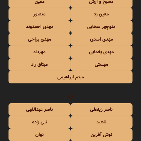
مسیح و آرش
معین
معین زد
منصور
منوچهر سخایی
مهدی احمدوند
مهدی اسدی
مهدی یراحی
مهدی یغمایی
مهرداد
مهستی
میثاق راد
میثم ابراهیمی
ن
ناصر زینعلی
ناصر عبداللهی
ناهید
نبی زاده
نوش آفرین
نوان