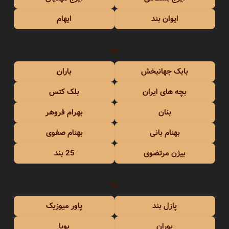
ایوان بند
ایهام
ب
بابک جهانبخش
باران
بچه های ایران
بلک کتس
بنان
بهرام فروهر
بهنام بانی
بهنام صفوی
بیژن مرتضوی
25 بند
پ
پازل بند
پاور میوزیک
پوران
پویا