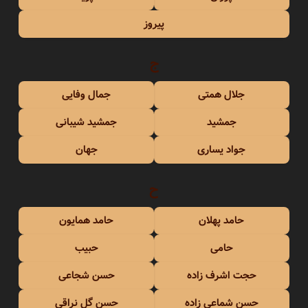
پیروز
ج
جلال همتی
جمال وفایی
جمشید
جمشید شیبانی
جواد یساری
جهان
ح
حامد پهلان
حامد همایون
حامی
حبیب
حجت اشرف زاده
حسن شجاعی
حسن شماعی زاده
حسن گل نراقی