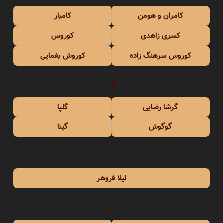
کامران و هومن
کامیار
کسری زاهدی
کوروس
کوروس سرهنگ زاده
کوروش یغمایی
گ
گرشا رضایی
گلپا
گوگوش
گیتا
ل
لیلا فروهر
م