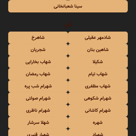
سینا شعبانخانی
ش
شادمهر عقیلی
شاهرخ
شاهین بنان
شجریان
شکیلا
شهاب بخارایی
شهاب تیام
شهاب رمضان
شهاب مظفری
شهرام شب پره
شهرام شکوهی
شهرام صولتی
شهرام کاشانی
شهرام ناظری
شهره
شهلا سرشار
شهیاد
شهیار قنبری