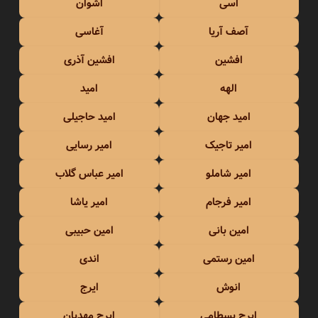
اسی
اشوان
آصف آریا
آغاسی
افشین
افشین آذری
الهه
امید
امید جهان
امید حاجیلی
امیر تاجیک
امیر رسایی
امیر شاملو
امیر عباس گلاب
امیر فرجام
امیر یاشا
امین بانی
امین حبیبی
امین رستمی
اندی
انوش
ایرج
ایرج بسطامی
ایرج مهدیان