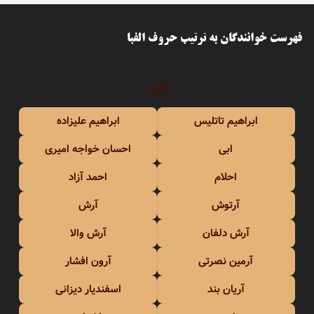
فهرست خوانندگان به ترتیب حروف الفبا
الف
ابراهیم تاتلیس
ابراهیم علیزاده
ابی
احسان خواجه امیری
احلام
احمد آزاد
آرتوش
آرش
آرش دلفان
آرش والا
آرمین نصرتی
آرون افشار
آریان بند
اسفندیار دیزانی