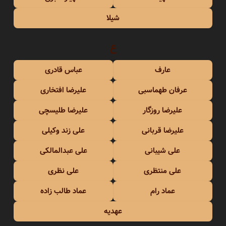
شیلا
ع
عارف
عباس قادری
عرفان طهماسبی
علیرضا افتخاری
علیرضا روزگار
علیرضا طلیسچی
علیرضا قربانی
علی زند وکیلی
علی شیبانی
علی عبدالمالکی
علی منتظری
علی نظری
عماد رام
عماد طالب زاده
عهدیه