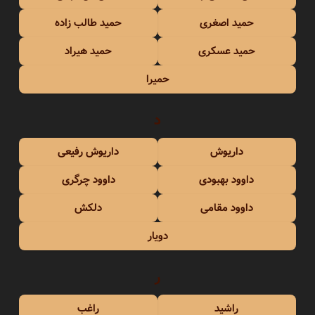
حمید اصغری
حمید طالب زاده
حمید عسکری
حمید هیراد
حمیرا
د
داریوش
داریوش رفیعی
داوود بهبودی
داوود چرگری
داوود مقامی
دلکش
دویار
ر
راشید
راغب