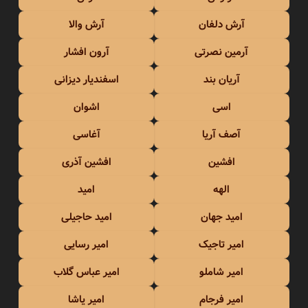
آرش دلفان
آرش والا
آرمین نصرتی
آرون افشار
آریان بند
اسفندیار دیزانی
اسی
اشوان
آصف آریا
آغاسی
افشین
افشین آذری
الهه
امید
امید جهان
امید حاجیلی
امیر تاجیک
امیر رسایی
امیر شاملو
امیر عباس گلاب
امیر فرجام
امیر یاشا