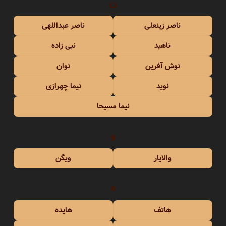
ن
ناصر زینعلی
ناصر عبداللهی
ناهید
نبی زاده
نوش آفرین
نوان
نوید
نیما چهرازی
نیما مسیحا
و
والایار
ویگن
ه
هاتف
هایده