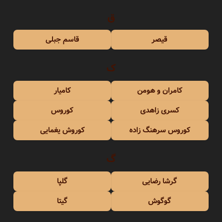
ق
قیصر
قاسم جبلی
ک
کامران و هومن
کامیار
کسری زاهدی
کوروس
کوروس سرهنگ زاده
کوروش یغمایی
گ
گرشا رضایی
گلپا
گوگوش
گیتا