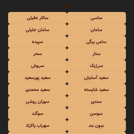
س
ساسی
سالار عقیلی
سامان
سامان جلیلی
سامی بیگی
سپیده
ستار
سحر
سرژیک
سروش
سعید آسایش
سعید پورسعید
سعید شایسته
سعید محمدی
سندی
سوزان روشن
سوسن
سوگند
سِوِن بند
سهراب پاکزاد