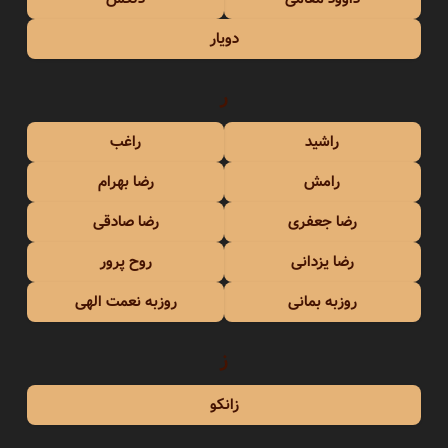
دویار
ر
راشید
راغب
رامش
رضا بهرام
رضا جعفری
رضا صادقی
رضا یزدانی
روح پرور
روزبه بمانی
روزبه نعمت الهی
ز
زانکو