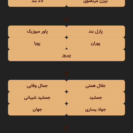
بیژن مرتضوی
25 بند
پ
پازل بند
پاور میوزیک
پوران
پویا
پیروز
ج
جلال همتی
جمال وفایی
جمشید
جمشید شیبانی
جواد یساری
جهان
ح