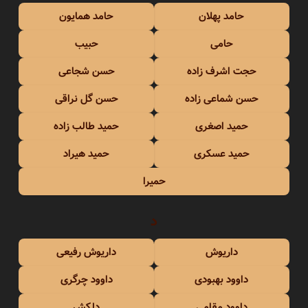
حامد پهلان
حامد همایون
حامی
حبیب
حجت اشرف زاده
حسن شجاعی
حسن شماعی زاده
حسن گل نراقی
حمید اصغری
حمید طالب زاده
حمید عسکری
حمید هیراد
حمیرا
د
داریوش
داریوش رفیعی
داوود بهبودی
داوود چرگری
داوود مقامی
دلکش