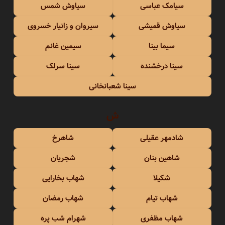
سیامک عباسی
سیاوش شمس
سیاوش قمیشی
سیروان و زانیار خسروی
سیما بینا
سیمین غانم
سینا درخشنده
سینا سرلک
سینا شعبانخانی
ش
شادمهر عقیلی
شاهرخ
شاهین بنان
شجریان
شکیلا
شهاب بخارایی
شهاب تیام
شهاب رمضان
شهاب مظفری
شهرام شب پره