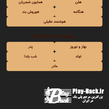
هلن
همایون شجریان
هنگامه
هوروش بند
هوشمند عقیلی
موضوعات و مناسبتها
بهار و نوروز
پدر
تولد
شب یلدا
مادر