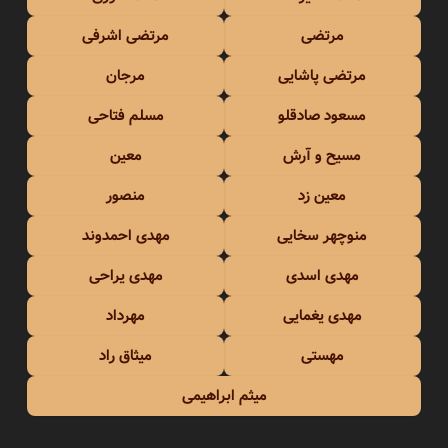
مرتضی
مرتضی اشرفی
مرتضی پاشایی
مرجان
مسعود صادقلو
مسلم فتاحی
مسیح و آرش
معین
معین زد
منصور
منوچهر سخایی
مهدی احمدوند
مهدی اسدی
مهدی یراحی
مهدی یغمایی
مهرداد
مهستی
میثاق راد
میثم ابراهیمی