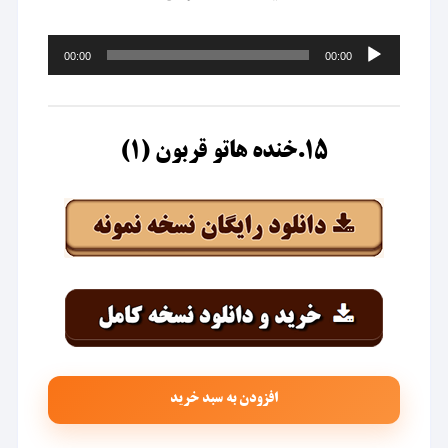
پخش‌کننده
00:00
00:00
صوت
۱۵.خنده هاتو قربون (۱)
افزودن به سبد خرید