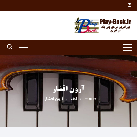
Ski
t
conten
آرون افشار
Home
الف
آرون افشار