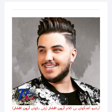
آرشیو آهنگهای بی کلام
آرون افشار
(پلی بکهای
آرون افشار
)