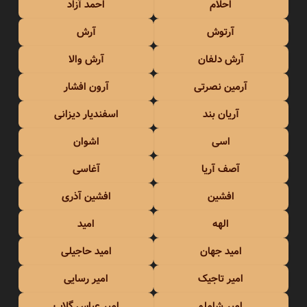
احلام
احمد آزاد
آرتوش
آرش
آرش دلفان
آرش والا
آرمین نصرتی
آرون افشار
آریان بند
اسفندیار دیزانی
اسی
اشوان
آصف آریا
آغاسی
افشین
افشین آذری
الهه
امید
امید جهان
امید حاجیلی
امیر تاجیک
امیر رسایی
امیر شاملو
امیر عباس گلاب