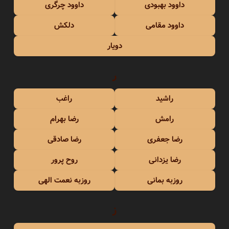
داوود بهبودی
داوود چرگری
داوود مقامی
دلکش
دویار
ر
راشید
راغب
رامش
رضا بهرام
رضا جعفری
رضا صادقی
رضا یزدانی
روح پرور
روزبه بمانی
روزبه نعمت الهی
ز