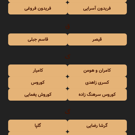
فریدون آسرایی
فریدون فروغی
ق
قیصر
قاسم جبلی
ک
کامران و هومن
کامیار
کسری زاهدی
کوروس
کوروس سرهنگ زاده
کوروش یغمایی
گ
گرشا رضایی
گلپا