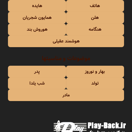
هاتف
هایده
هلن
همایون شجریان
هنگامه
هوروش بند
هوشمند عقیلی
موضوعات و مناسبتها
بهار و نوروز
پدر
تولد
شب یلدا
مادر