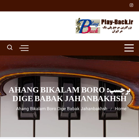
Ski
t
conten
برچسب:
AHANG BIKALAM BORO
DIGE BABAK JAHANBAKHSH
Ahang Bikalam Boro Dige Babak Jahanbakhsh
Home