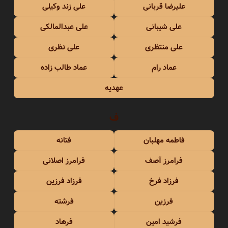
علیرضا قربانی
علی زند وکیلی
علی شیبانی
علی عبدالمالکی
علی منتظری
علی نظری
عماد رام
عماد طالب زاده
عهدیه
ف
فاطمه مهلبان
فتانه
فرامرز آصف
فرامرز اصلانی
فرزاد فرخ
فرزاد فرزین
فرزین
فرشته
فرشید امین
فرهاد