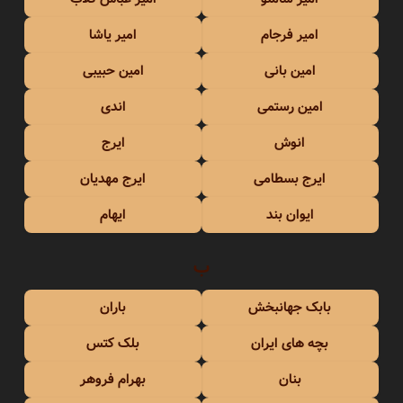
امیر فرجام
امیر یاشا
امین بانی
امین حبیبی
امین رستمی
اندی
انوش
ایرج
ایرج بسطامی
ایرج مهدیان
ایوان بند
ایهام
ب
بابک جهانبخش
باران
بچه های ایران
بلک کتس
بنان
بهرام فروهر