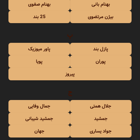
بهنام بانی
بهنام صفوی
بیژن مرتضوی
25 بند
پ
پازل بند
پاور میوزیک
پوران
پویا
پیروز
ج
جلال همتی
جمال وفایی
جمشید
جمشید شیبانی
جواد یساری
جهان