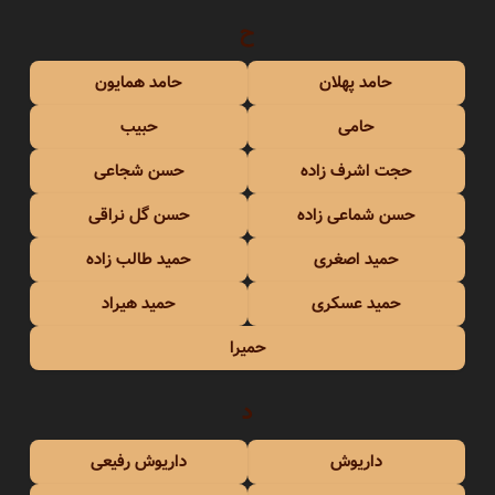
ح
حامد پهلان
حامد همایون
حامی
حبیب
حجت اشرف زاده
حسن شجاعی
حسن شماعی زاده
حسن گل نراقی
حمید اصغری
حمید طالب زاده
حمید عسکری
حمید هیراد
حمیرا
د
داریوش
داریوش رفیعی