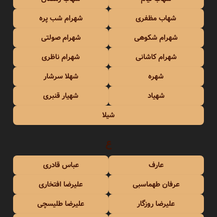
شهاب مظفری
شهرام شب پره
شهرام شکوهی
شهرام صولتی
شهرام کاشانی
شهرام ناظری
شهره
شهلا سرشار
شهیاد
شهیار قنبری
شیلا
ع
عارف
عباس قادری
عرفان طهماسبی
علیرضا افتخاری
علیرضا روزگار
علیرضا طلیسچی