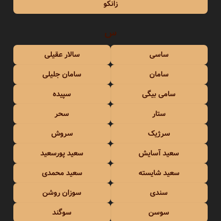
زانکو
س
ساسی
سالار عقیلی
سامان
سامان جلیلی
سامی بیگی
سپیده
ستار
سحر
سرژیک
سروش
سعید آسایش
سعید پورسعید
سعید شایسته
سعید محمدی
سندی
سوزان روشن
سوسن
سوگند