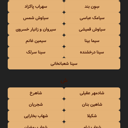
سِوِن بند
سهراب پاکزاد
سیامک عباسی
سیاوش شمس
سیاوش قمیشی
سیروان و زانیار خسروی
سیما بینا
سیمین غانم
سینا درخشنده
سینا سرلک
سینا شعبانخانی
ش
شادمهر عقیلی
شاهرخ
شاهین بنان
شجریان
شکیلا
شهاب بخارایی
شهاب تیام
شهاب رمضان