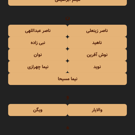
ن
ناصر زینعلی
ناصر عبداللهی
ناهید
نبی زاده
نوش آفرین
نوان
نوید
نیما چهرازی
نیما مسیحا
و
والایار
ویگن
ه