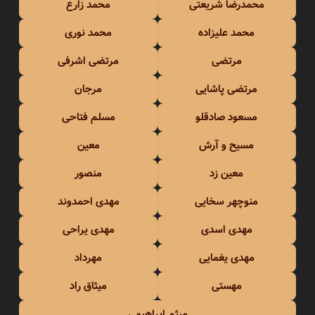
محمدرضا شریعتی
محمد زارع
محمد علیزاده
محمد نوری
مرتضی
مرتضی اشرفی
مرتضی پاشایی
مرجان
مسعود صادقلو
مسلم فتاحی
مسیح و آرش
معین
معین زد
منصور
منوچهر سخایی
مهدی احمدوند
مهدی اسدی
مهدی یراحی
مهدی یغمایی
مهرداد
مهستی
میثاق راد
میثم ابراهیمی