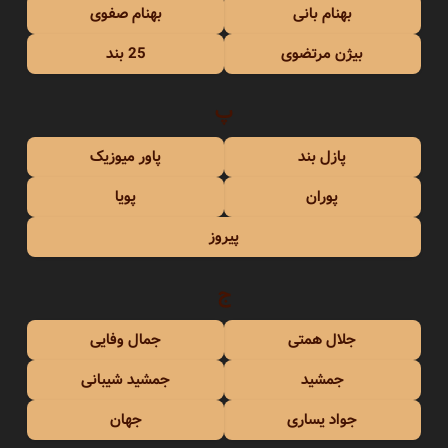
بهنام بانی
بهنام صفوی
بیژن مرتضوی
25 بند
پ
پازل بند
پاور میوزیک
پوران
پویا
پیروز
ج
جلال همتی
جمال وفایی
جمشید
جمشید شیبانی
جواد یساری
جهان