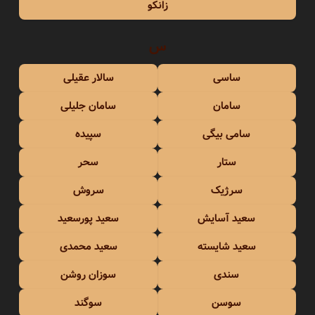
زانکو
س
ساسی
سالار عقیلی
سامان
سامان جلیلی
سامی بیگی
سپیده
ستار
سحر
سرژیک
سروش
سعید آسایش
سعید پورسعید
سعید شایسته
سعید محمدی
سندی
سوزان روشن
سوسن
سوگند