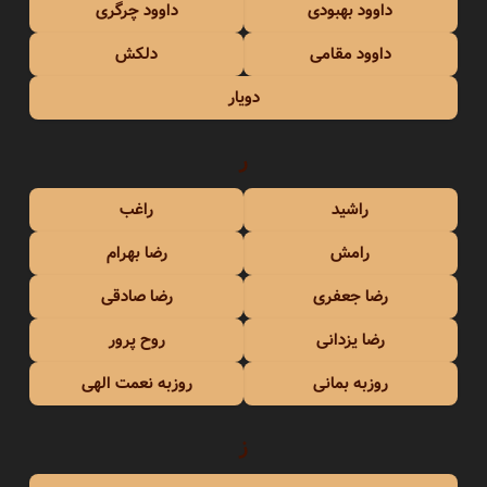
داوود بهبودی
داوود چرگری
داوود مقامی
دلکش
دویار
ر
راشید
راغب
رامش
رضا بهرام
رضا جعفری
رضا صادقی
رضا یزدانی
روح پرور
روزبه بمانی
روزبه نعمت الهی
ز