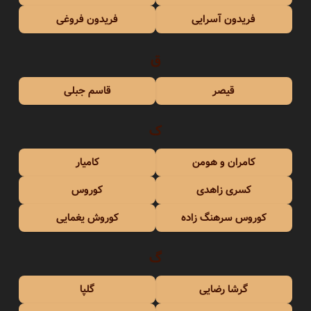
فریدون آسرایی
فریدون فروغی
ق
قیصر
قاسم جبلی
ک
کامران و هومن
کامیار
کسری زاهدی
کوروس
کوروس سرهنگ زاده
کوروش یغمایی
گ
گرشا رضایی
گلپا