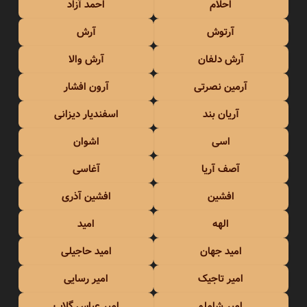
احلام
احمد آزاد
آرتوش
آرش
آرش دلفان
آرش والا
آرمین نصرتی
آرون افشار
آریان بند
اسفندیار دیزانی
اسی
اشوان
آصف آریا
آغاسی
افشین
افشین آذری
الهه
امید
امید جهان
امید حاجیلی
امیر تاجیک
امیر رسایی
امیر شاملو
امیر عباس گلاب