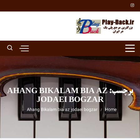
Ski
t
conten
برچسب:
AHANG BIKALAM BIA AZ
JODAEI BOGZAR
Ahang Bikalam bia az jodaei bogzar
Home