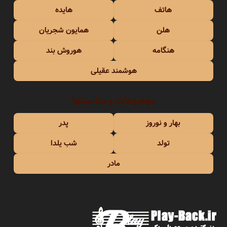
هاتف
هایده
هلن
همایون شجریان
هنگامه
هوروش بند
هوشمند عقیلی
موضوعات و مناسبتها
بهار و نوروز
پدر
تولد
شب یلدا
مادر