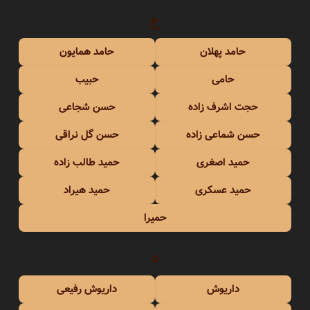
ح
حامد پهلان
حامد همایون
حامی
حبیب
حجت اشرف زاده
حسن شجاعی
حسن شماعی زاده
حسن گل نراقی
حمید اصغری
حمید طالب زاده
حمید عسکری
حمید هیراد
حمیرا
د
داریوش
داریوش رفیعی