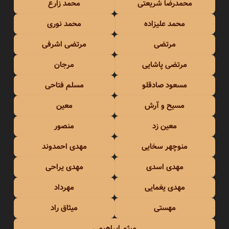
محمدرضا شریعتی
محمد زارع
محمد علیزاده
محمد نوری
مرتضی
مرتضی اشرفی
مرتضی پاشایی
مرجان
مسعود صادقلو
مسلم فتاحی
مسیح و آرش
معین
معین زد
منصور
منوچهر سخایی
مهدی احمدوند
مهدی اسدی
مهدی یراحی
مهدی یغمایی
مهرداد
مهستی
میثاق راد
میثم ابراهیمی