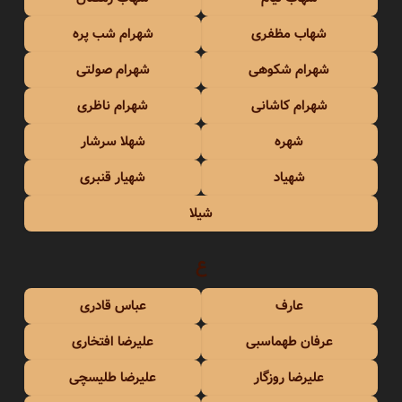
شهاب مظفری
شهرام شب پره
شهرام شکوهی
شهرام صولتی
شهرام کاشانی
شهرام ناظری
شهره
شهلا سرشار
شهیاد
شهیار قنبری
شیلا
ع
عارف
عباس قادری
عرفان طهماسبی
علیرضا افتخاری
علیرضا روزگار
علیرضا طلیسچی