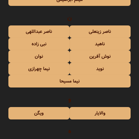
ن
ناصر زینعلی
ناصر عبداللهی
ناهید
نبی زاده
نوش آفرین
نوان
نوید
نیما چهرازی
نیما مسیحا
و
والایار
ویگن
ه