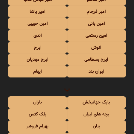
امیر فرجام
امیر یاشا
امین بانی
امین حبیبی
امین رستمی
اندی
انوش
ایرج
ایرج بسطامی
ایرج مهدیان
ایوان بند
ایهام
ب
بابک جهانبخش
باران
بچه های ایران
بلک کتس
بنان
بهرام فروهر