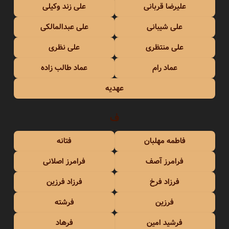
علیرضا قربانی
علی زند وکیلی
علی شیبانی
علی عبدالمالکی
علی منتظری
علی نظری
عماد رام
عماد طالب زاده
عهدیه
ف
فاطمه مهلبان
فتانه
فرامرز آصف
فرامرز اصلانی
فرزاد فرخ
فرزاد فرزین
فرزین
فرشته
فرشید امین
فرهاد