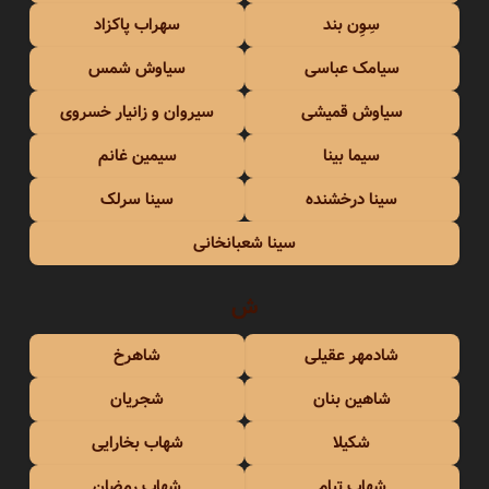
سِوِن بند
سهراب پاکزاد
سیامک عباسی
سیاوش شمس
سیاوش قمیشی
سیروان و زانیار خسروی
سیما بینا
سیمین غانم
سینا درخشنده
سینا سرلک
سینا شعبانخانی
ش
شادمهر عقیلی
شاهرخ
شاهین بنان
شجریان
شکیلا
شهاب بخارایی
شهاب تیام
شهاب رمضان