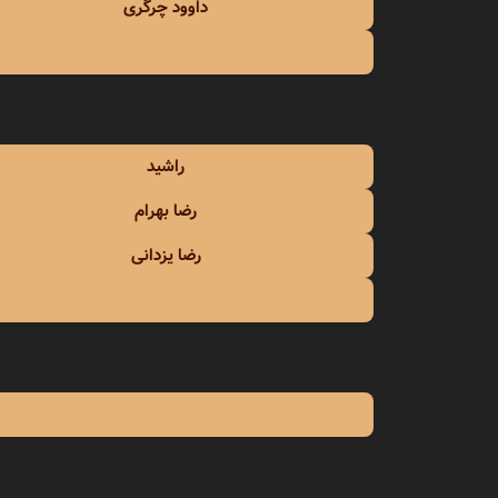
داوود چرگری
راشید
رضا بهرام
رضا یزدانی