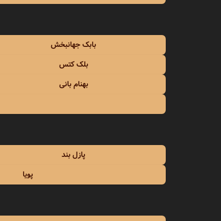
امین 
امین 
بابک جهانبخش
اندی
بلک کتس
انوش
بهنام بانی
ایرج
ایرج 
ایرج م
پازل بند
ایوان 
پویا
ایهام