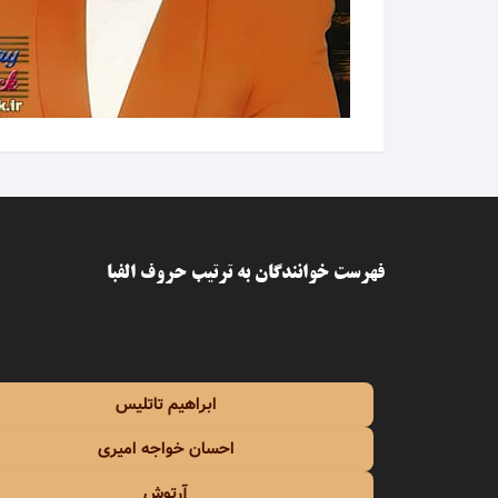
اسی
اشوان
آصف آ
آغاسی
آفت
فهرست خوانندگان به ترتیب حروف الفبا
افشین
افشین
ابراهیم تاتلیس
الهه
احسان خواجه امیری
امید
آرتوش