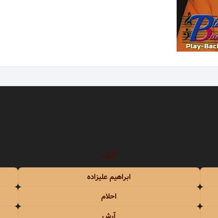
سندی
شهره
عهدیه
سوزان روشن
شهلا سرشار
ریا
سوسن
شهیاد
سوگند
شهیار قنبری
سوِن بند
شیلا
سهراب پاکزاد
الف
 آذری
سیامک عباسی
ابراهیم علیزاده
سیاوش شمس
احلام
سیاوش قمیشی
آرش