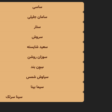
ساسی
سامان جلیلی
ستار
سروش
سعید شایسته
سوزان روشن
سِوِن بند
سیاوش شمس
سیما بینا
سینا سرلک