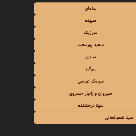
سامان
سپیده
سرژیک
سعید پورسعید
سندی
سوگند
سیامک عباسی
سیروان و زانیار خسروی
سینا درخشنده
سینا شعبانخانی