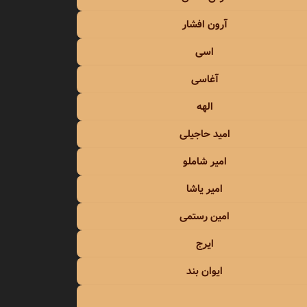
معین
آرون افشار
معین زد
اسی
آغاسی
منصور
الهه
منوچهر سخایی
امید حاجیلی
مهدی احمدوند
امیر شاملو
مهدی اسدی
امیر یاشا
مهدی یراحی
امین رستمی
ایرج
مهدی یغمایی
ایوان بند
مهرداد