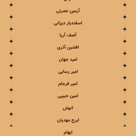
جهان
سیروان و زانیار خسروی
آرمین نصرتی
حاجیلی
سیما بینا
اسفندیار دیزانی
آصف آریا
اجیک
سیمین غانم
افشین آذری
سایی
سینا درخشنده
امید جهان
املو
سینا سرلک
امیر رسایی
عباس گلاب
سینا شعبانخانی
امیر فرجام
رجام
امین حبیبی
انوش
اشا
ایرج مهدیان
انی
ایهام