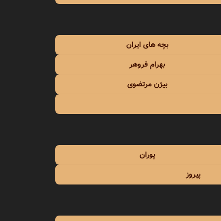
مهستی
میثاق راد
بچه های ایران
میثم ابراهیمی
بهرام فروهر
بیژن مرتضوی
پوران
پیروز