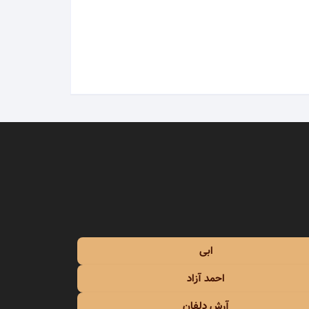
محمد علیزاده
محمد نوری
مرتضی
مرتضی اشرفی
مرتضی پاشایی
مرجان
مسعود صادقلو
ابی
مسلم فتاحی
احمد آزاد
مسیح و آرش
آرش دلفان