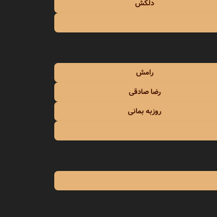
دلکش
رامش
رضا صادقی
روزبه بمانی