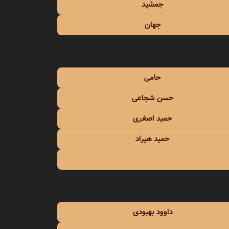
جمشید
جهان
حامی
حسن شجاعی
حمید اصغری
حمید هیراد
داوود بهبودی