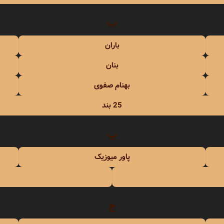
حبیبی
ب
رستمی
باران
بنان
بهنام صفوی
25 بند
بسطامی
پ
هدیان
پاور میوزیک
بند
ج