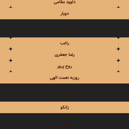
داوود مقامی
دویار
ر
راغب
رضا جعفری
روح پرور
روزبه نعمت الهی
ز
زانکو
س