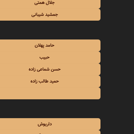
جلال همتی
جمشید شیبانی
حامد پهلان
حبیب
حسن شماعی زاده
حمید طالب زاده
داریوش