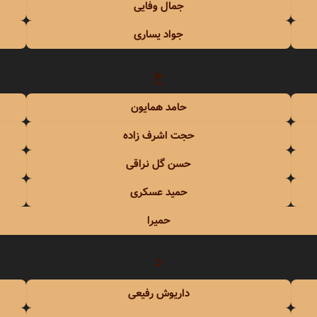
جمال وفایی
جواد یساری
ح
حامد همایون
حجت اشرف زاده
حسن گل نراقی
حمید عسکری
حمیرا
د
داریوش رفیعی