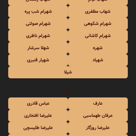
شهاب مظفری
شهرام شب پره
شهرام شکوهی
شهرام صولتی
شهرام کاشانی
شهرام ناظری
شهره
شهلا سرشار
شهیاد
شهیار قنبری
شیلا
ع
عارف
عباس قادری
عرفان طهماسبی
علیرضا افتخاری
علیرضا روزگار
علیرضا طلیسچی