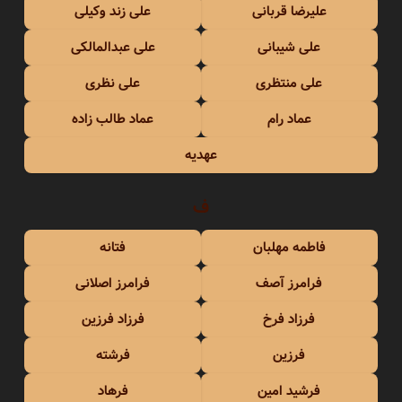
علیرضا قربانی
علی زند وکیلی
علی شیبانی
علی عبدالمالکی
علی منتظری
علی نظری
عماد رام
عماد طالب زاده
عهدیه
ف
فاطمه مهلبان
فتانه
فرامرز آصف
فرامرز اصلانی
فرزاد فرخ
فرزاد فرزین
فرزین
فرشته
فرشید امین
فرهاد