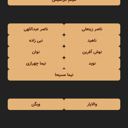
ن
ناصر زینعلی
ناصر عبداللهی
ناهید
نبی زاده
نوش آفرین
نوان
نوید
نیما چهرازی
نیما مسیحا
و
والایار
ویگن
ه