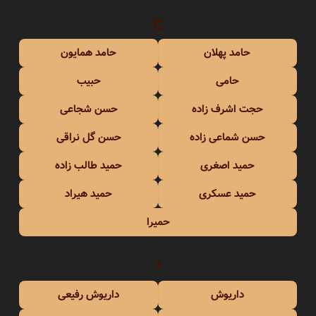
ح
حامد پهلان
حامد همایون
حامی
حبیب
حجت اشرف زاده
حسن شجاعی
حسن شماعی زاده
حسن گل نراقی
حمید اصغری
حمید طالب زاده
حمید عسکری
حمید هیراد
حمیرا
د
داریوش
داریوش رفیعی