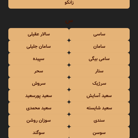
زانکو
س
ساسی
سالار عقیلی
سامان
سامان جلیلی
سامی بیگی
سپیده
ستار
سحر
سرژیک
سروش
سعید آسایش
سعید پورسعید
سعید شایسته
سعید محمدی
سندی
سوزان روشن
سوسن
سوگند