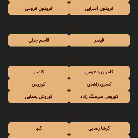
فریدون آسرایی
فریدون فروغی
ق
قیصر
قاسم جبلی
ک
کامران و هومن
کامیار
کسری زاهدی
کوروس
کوروس سرهنگ زاده
کوروش یغمایی
گ
گرشا رضایی
گلپا