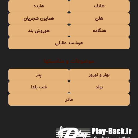
هاتف
هایده
هلن
همایون شجریان
هنگامه
هوروش بند
هوشمند عقیلی
موضوعات و مناسبتها
بهار و نوروز
پدر
تولد
شب یلدا
مادر