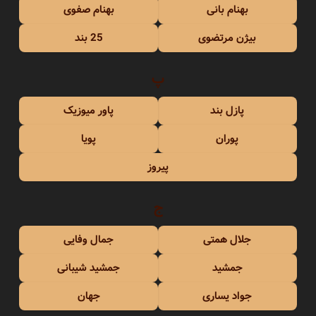
بهنام بانی
بهنام صفوی
بیژن مرتضوی
25 بند
پ
پازل بند
پاور میوزیک
پوران
پویا
پیروز
ج
جلال همتی
جمال وفایی
جمشید
جمشید شیبانی
جواد یساری
جهان