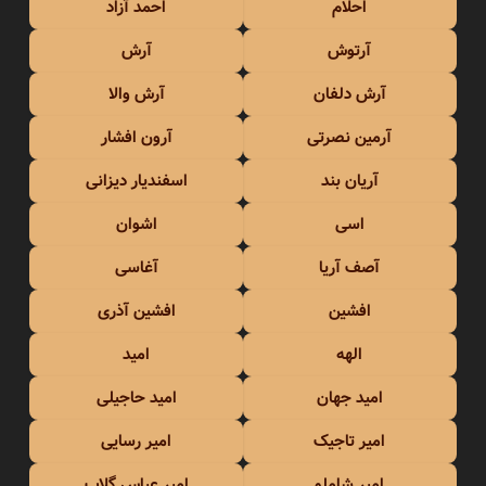
احلام
احمد آزاد
آرتوش
آرش
آرش دلفان
آرش والا
آرمین نصرتی
آرون افشار
آریان بند
اسفندیار دیزانی
اسی
اشوان
آصف آریا
آغاسی
افشین
افشین آذری
الهه
امید
امید جهان
امید حاجیلی
امیر تاجیک
امیر رسایی
امیر شاملو
امیر عباس گلاب