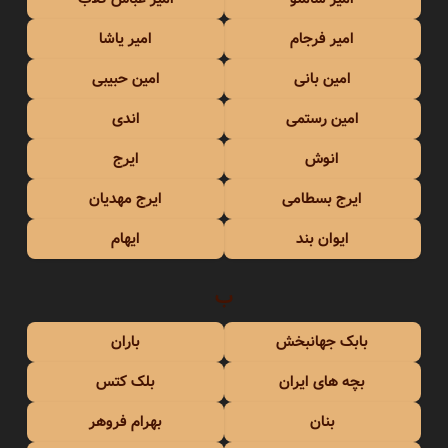
امیر فرجام
امیر یاشا
امین بانی
امین حبیبی
امین رستمی
اندی
انوش
ایرج
ایرج بسطامی
ایرج مهدیان
ایوان بند
ایهام
ب
بابک جهانبخش
باران
بچه های ایران
بلک کتس
بنان
بهرام فروهر