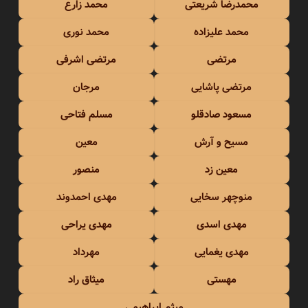
محمدرضا شریعتی
محمد زارع
محمد علیزاده
محمد نوری
مرتضی
مرتضی اشرفی
مرتضی پاشایی
مرجان
مسعود صادقلو
مسلم فتاحی
مسیح و آرش
معین
معین زد
منصور
منوچهر سخایی
مهدی احمدوند
مهدی اسدی
مهدی یراحی
مهدی یغمایی
مهرداد
مهستی
میثاق راد
میثم ابراهیمی