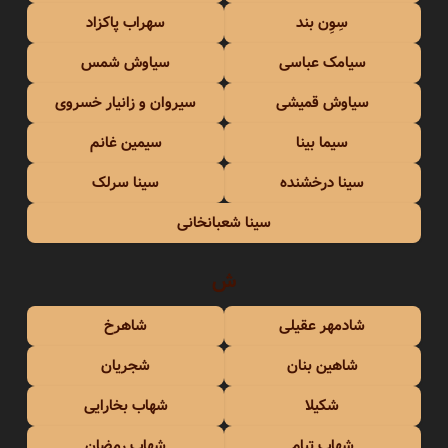
سِوِن بند
سهراب پاکزاد
سیامک عباسی
سیاوش شمس
سیاوش قمیشی
سیروان و زانیار خسروی
سیما بینا
سیمین غانم
سینا درخشنده
سینا سرلک
سینا شعبانخانی
ش
شادمهر عقیلی
شاهرخ
شاهین بنان
شجریان
شکیلا
شهاب بخارایی
شهاب تیام
شهاب رمضان