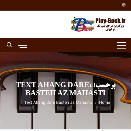
Ski
t
conten
برچسب:
،TEXT AHANG DARE
BASTEH AZ MAHASTI
،Text Ahang Dare Basteh az Mahasti
Home