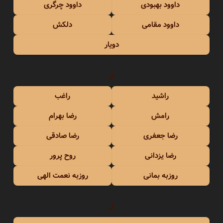
داوود بهبودی
داوود چرگری
داوود مقامی
دلکش
دویار
ر
راشید
راغب
رامش
رضا بهرام
رضا جعفری
رضا صادقی
رضا یزدانی
روح پرور
روزبه بمانی
روزبه نعمت الهی
ز