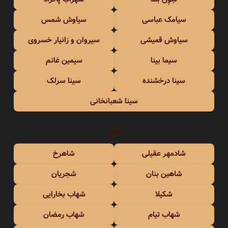
سیامک عباسی
سیاوش شمس
سیاوش قمیشی
سیروان و زانیار خسروی
سیما بینا
سیمین غانم
سینا درخشنده
سینا سرلک
سینا شعبانخانی
ش
شادمهر عقیلی
شاهرخ
شاهین بنان
شجریان
شکیلا
شهاب بخارایی
شهاب تیام
شهاب رمضان