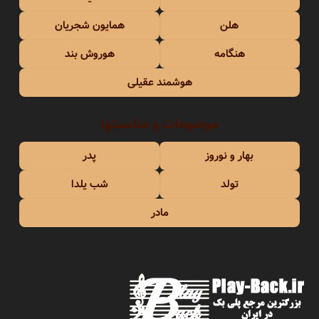
هلن
همایون شجریان
هنگامه
هوروش بند
هوشمند عقیلی
موضوعات و مناسبتها
بهار و نوروز
پدر
تولد
شب یلدا
مادر