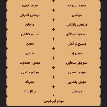
محمد علیزاده
محمد نوری
مرتضی
مرتضی اشرفی
مرتضی پاشایی
مرجان
مسعود صادقلو
مسلم فتاحی
مسیح و آرش
معین
معین زد
منصور
منوچهر سخایی
مهدی احمدوند
مهدی اسدی
مهدی یراحی
مهدی یغمایی
مهرداد
مهستی
میثاق راد
میثم ابراهیمی