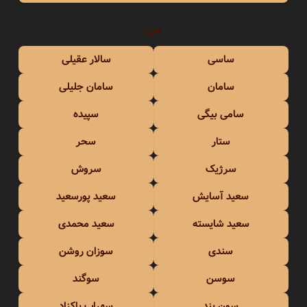
س
ساسی
سالار عقیلی
سامان
سامان جلیلی
سامی بیگی
سپیده
ستار
سحر
سرژیک
سروش
سعید آسایش
سعید پورسعید
سعید شایسته
سعید محمدی
سندی
سوزان روشن
سوسن
سوگند
سِوِن بند
سهراب پاکزاد