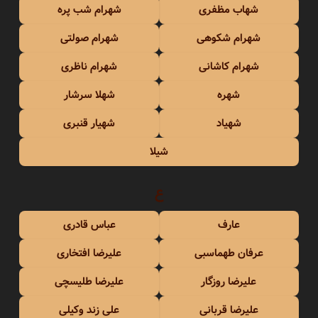
شهاب مظفری
شهرام شب پره
شهرام شکوهی
شهرام صولتی
شهرام کاشانی
شهرام ناظری
شهره
شهلا سرشار
شهیاد
شهیار قنبری
شیلا
ع
عارف
عباس قادری
عرفان طهماسبی
علیرضا افتخاری
علیرضا روزگار
علیرضا طلیسچی
علیرضا قربانی
علی زند وکیلی