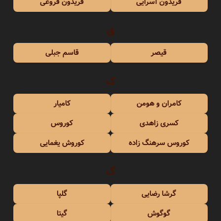
فریدون آسرایی
فریدون فروغی
ق
قیصر
قاسم جبلی
ک
کامران و هومن
کامیار
کسری زاهدی
کوروس
کوروس سرهنگ زاده
کوروش یغمایی
گ
گرشا رضایی
گلپا
گوگوش
گیتا