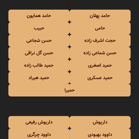
ح
حامد پهلان
حامد همایون
حامی
حبیب
حجت اشرف زاده
حسن شجاعی
حسن شماعی زاده
حسن گل نراقی
حمید اصغری
حمید طالب زاده
حمید عسکری
حمید هیراد
حمیرا
د
داریوش
داریوش رفیعی
داوود بهبودی
داوود چرگری