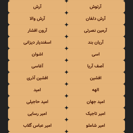
آرتوش
آرش
آرش دلفان
آرش والا
آرمین نصرتی
آرون افشار
آریان بند
اسفندیار دیزانی
اسی
اشوان
آصف آریا
آغاسی
افشین
افشین آذری
الهه
امید
امید جهان
امید حاجیلی
امیر تاجیک
امیر رسایی
امیر شاملو
امیر عباس گلاب