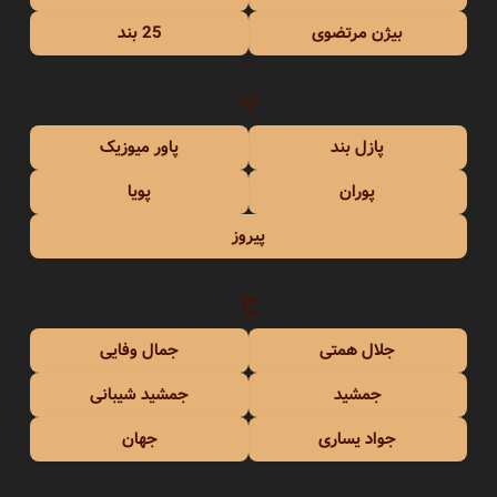
بیژن مرتضوی
25 بند
پ
پازل بند
پاور میوزیک
پوران
پویا
پیروز
ج
جلال همتی
جمال وفایی
جمشید
جمشید شیبانی
جواد یساری
جهان