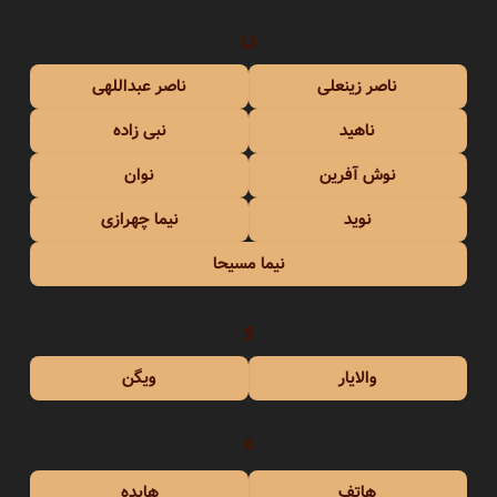
ن
ناصر زینعلی
ناصر عبداللهی
ناهید
نبی زاده
نوش آفرین
نوان
نوید
نیما چهرازی
نیما مسیحا
و
والایار
ویگن
ه
هاتف
هایده