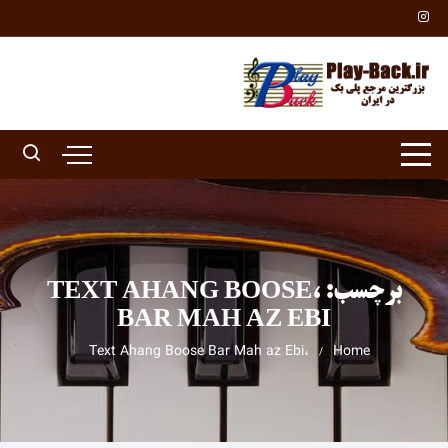
Ski
t
conten
برچسب:
،TEXT AHANG BOOSE
BAR MAH AZ EBI
،Text Ahang Boose Bar Mah az Ebi
Home