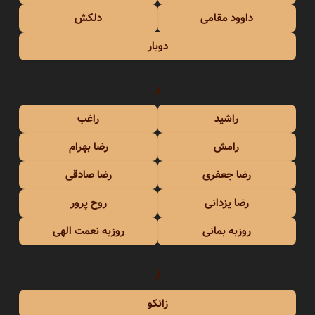
داوود مقامی
دلکش
دویار
ر
راشید
راغب
رامش
رضا بهرام
رضا جعفری
رضا صادقی
رضا یزدانی
روح پرور
روزبه بمانی
روزبه نعمت الهی
ز
زانکو