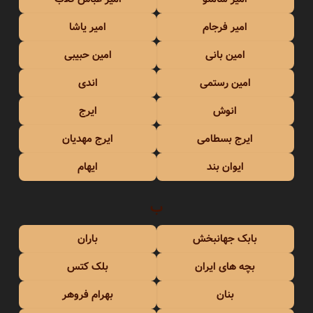
امیر فرجام
امیر یاشا
امین بانی
امین حبیبی
امین رستمی
اندی
انوش
ایرج
ایرج بسطامی
ایرج مهدیان
ایوان بند
ایهام
ب
بابک جهانبخش
باران
بچه های ایران
بلک کتس
بنان
بهرام فروهر