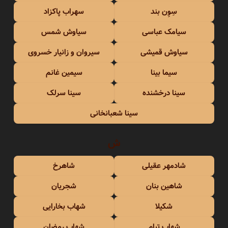
سِوِن بند
سهراب پاکزاد
سیامک عباسی
سیاوش شمس
سیاوش قمیشی
سیروان و زانیار خسروی
سیما بینا
سیمین غانم
سینا درخشنده
سینا سرلک
سینا شعبانخانی
ش
شادمهر عقیلی
شاهرخ
شاهین بنان
شجریان
شکیلا
شهاب بخارایی
شهاب تیام
شهاب رمضان