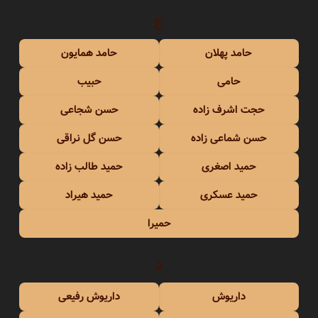
ح
حامد پهلان
حامد همایون
حامی
حبیب
حجت اشرف زاده
حسن شجاعی
حسن شماعی زاده
حسن گل نراقی
حمید اصغری
حمید طالب زاده
حمید عسکری
حمید هیراد
حمیرا
د
داریوش
داریوش رفیعی