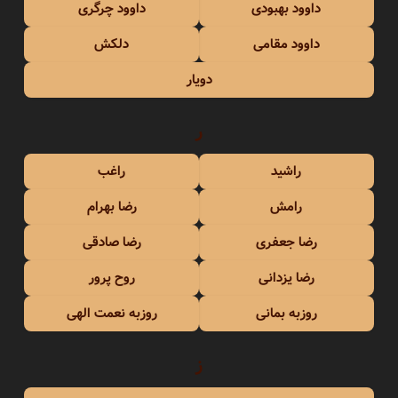
داوود بهبودی
داوود چرگری
داوود مقامی
دلکش
دویار
ر
راشید
راغب
رامش
رضا بهرام
رضا جعفری
رضا صادقی
رضا یزدانی
روح پرور
روزبه بمانی
روزبه نعمت الهی
ز