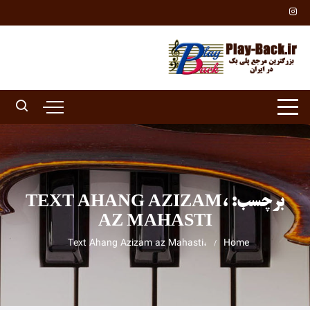
Ski
t
conten
برچسب:
،TEXT AHANG AZIZAM
AZ MAHASTI
،Text Ahang Azizam az Mahasti
Home