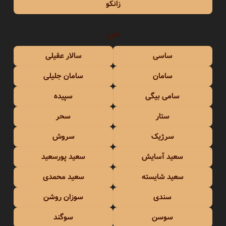
زانکو
س
ساسی
سالار عقیلی
سامان
سامان جلیلی
سامی بیگی
سپیده
ستار
سحر
سرژیک
سروش
سعید آسایش
سعید پورسعید
سعید شایسته
سعید محمدی
سندی
سوزان روشن
سوسن
سوگند