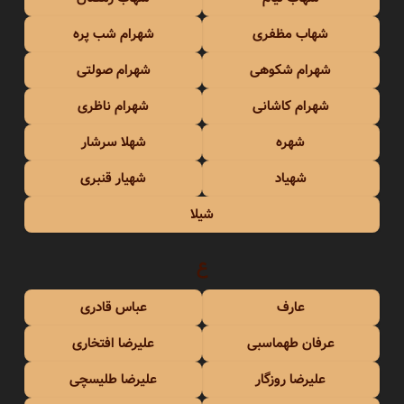
شهاب مظفری
شهرام شب پره
شهرام شکوهی
شهرام صولتی
شهرام کاشانی
شهرام ناظری
شهره
شهلا سرشار
شهیاد
شهیار قنبری
شیلا
ع
عارف
عباس قادری
عرفان طهماسبی
علیرضا افتخاری
علیرضا روزگار
علیرضا طلیسچی