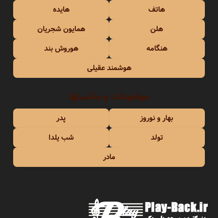
هاتف
هایده
هلن
همایون شجریان
هنگامه
هوروش بند
هوشمند عقیلی
موضوعات و مناسبتها
بهار و نوروز
پدر
تولد
شب یلدا
مادر