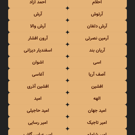
احلام
احمد آزاد
آرتوش
آرش
آرش دلفان
آرش والا
آرمین نصرتی
آرون افشار
آریان بند
اسفندیار دیزانی
اسی
اشوان
آصف آریا
آغاسی
افشین
افشین آذری
الهه
امید
امید جهان
امید حاجیلی
امیر تاجیک
امیر رسایی
امیر شاملو
امیر عباس گلاب