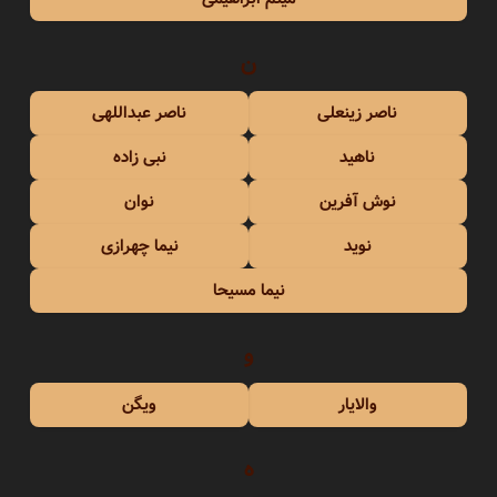
ن
ناصر زینعلی
ناصر عبداللهی
ناهید
نبی زاده
نوش آفرین
نوان
نوید
نیما چهرازی
نیما مسیحا
و
والایار
ویگن
ه