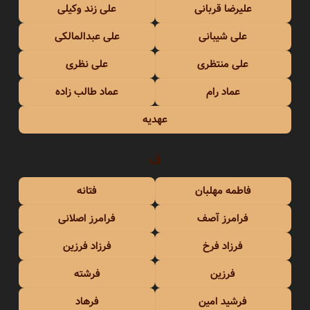
علیرضا قربانی
علی زند وکیلی
علی شیبانی
علی عبدالمالکی
علی منتظری
علی نظری
عماد رام
عماد طالب زاده
عهدیه
ف
فاطمه مهلبان
فتانه
فرامرز آصف
فرامرز اصلانی
فرزاد فرخ
فرزاد فرزین
فرزین
فرشته
فرشید امین
فرهاد