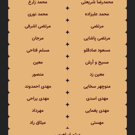
محمدرضا شریعتی
محمد زارع
محمد علیزاده
محمد نوری
مرتضی
مرتضی اشرفی
مرتضی پاشایی
مرجان
مسعود صادقلو
مسلم فتاحی
مسیح و آرش
معین
معین زد
منصور
منوچهر سخایی
مهدی احمدوند
مهدی اسدی
مهدی یراحی
مهدی یغمایی
مهرداد
مهستی
میثاق راد
میثم ابراهیمی