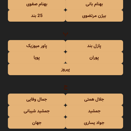
بهنام بانی
بهنام صفوی
بیژن مرتضوی
25 بند
پ
پازل بند
پاور میوزیک
پوران
پویا
پیروز
ج
جلال همتی
جمال وفایی
جمشید
جمشید شیبانی
جواد یساری
جهان