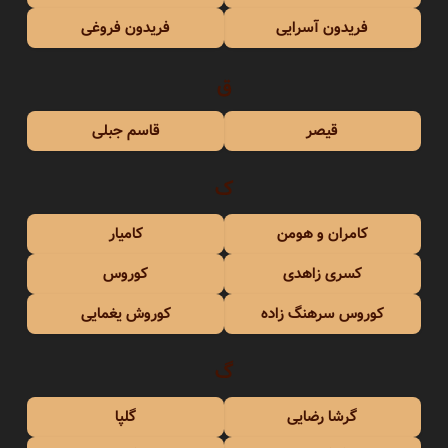
فریدون آسرایی
فریدون فروغی
ق
قیصر
قاسم جبلی
ک
کامران و هومن
کامیار
کسری زاهدی
کوروس
کوروس سرهنگ زاده
کوروش یغمایی
گ
گرشا رضایی
گلپا