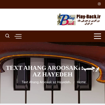
Ski
t
conten
برچسب:
،TEXT AHANG AROOSAK
AZ HAYEDEH
،Text Ahang Aroosak az Hayedeh
Home