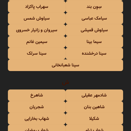
سِوِن بند
سهراب پاکزاد
سیامک عباسی
سیاوش شمس
سیاوش قمیشی
سیروان و زانیار خسروی
سیما بینا
سیمین غانم
سینا درخشنده
سینا سرلک
سینا شعبانخانی
ش
شادمهر عقیلی
شاهرخ
شاهین بنان
شجریان
شکیلا
شهاب بخارایی
شهاب تیام
شهاب رمضان