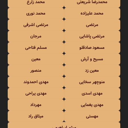
محمدرضا شریعتی
محمد زارع
محمد علیزاده
محمد نوری
مرتضی
مرتضی اشرفی
مرتضی پاشایی
مرجان
مسعود صادقلو
مسلم فتاحی
مسیح و آرش
معین
معین زد
منصور
منوچهر سخایی
مهدی احمدوند
مهدی اسدی
مهدی یراحی
مهدی یغمایی
مهرداد
مهستی
میثاق راد
میثم ابراهیمی