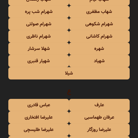
شهاب مظفری
شهرام شب پره
شهرام شکوهی
شهرام صولتی
شهرام کاشانی
شهرام ناظری
شهره
شهلا سرشار
شهیاد
شهیار قنبری
شیلا
ع
عارف
عباس قادری
عرفان طهماسبی
علیرضا افتخاری
علیرضا روزگار
علیرضا طلیسچی