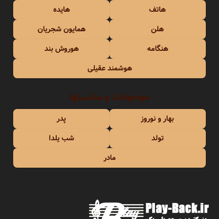
هاتف
هایده
هلن
همایون شجریان
هنگامه
هوروش بند
هوشمند عقیلی
موضوعات و مناسبتها
بهار و نوروز
پدر
تولد
شب یلدا
مادر