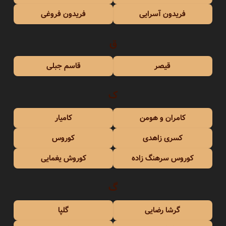
فریدون آسرایی
فریدون فروغی
ق
قیصر
قاسم جبلی
ک
کامران و هومن
کامیار
کسری زاهدی
کوروس
کوروس سرهنگ زاده
کوروش یغمایی
گ
گرشا رضایی
گلپا