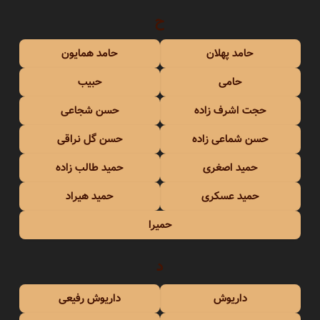
ح
حامد پهلان
حامد همایون
حامی
حبیب
حجت اشرف زاده
حسن شجاعی
حسن شماعی زاده
حسن گل نراقی
حمید اصغری
حمید طالب زاده
حمید عسکری
حمید هیراد
حمیرا
د
داریوش
داریوش رفیعی