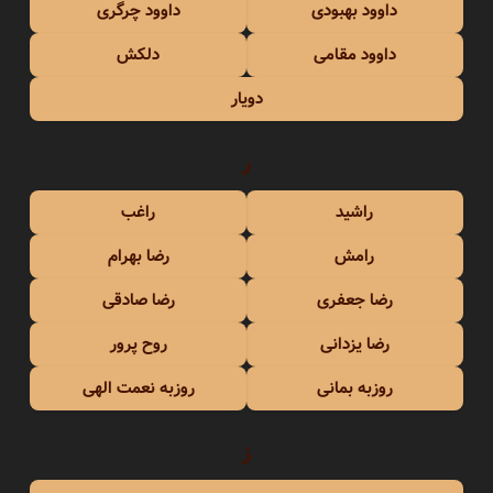
داوود بهبودی
داوود چرگری
داوود مقامی
دلکش
دویار
ر
راشید
راغب
رامش
رضا بهرام
رضا جعفری
رضا صادقی
رضا یزدانی
روح پرور
روزبه بمانی
روزبه نعمت الهی
ز