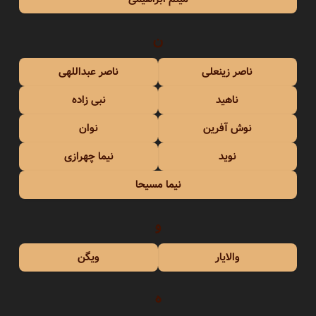
ن
ناصر زینعلی
ناصر عبداللهی
ناهید
نبی زاده
نوش آفرین
نوان
نوید
نیما چهرازی
نیما مسیحا
و
والایار
ویگن
ه