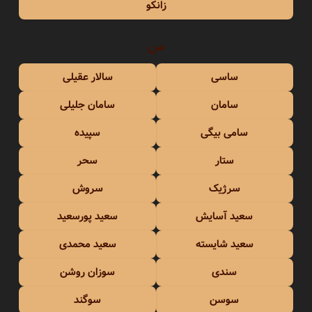
زانکو
س
ساسی
سالار عقیلی
سامان
سامان جلیلی
سامی بیگی
سپیده
ستار
سحر
سرژیک
سروش
سعید آسایش
سعید پورسعید
سعید شایسته
سعید محمدی
سندی
سوزان روشن
سوسن
سوگند