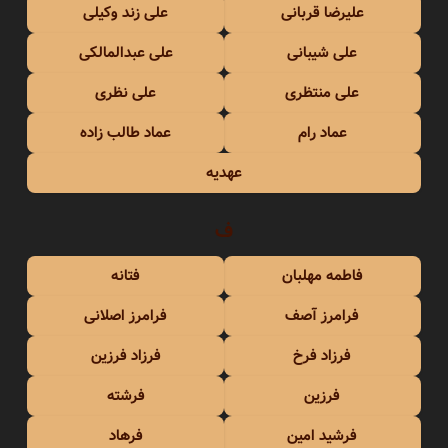
علیرضا قربانی
علی زند وکیلی
علی شیبانی
علی عبدالمالکی
علی منتظری
علی نظری
عماد رام
عماد طالب زاده
عهدیه
ف
فاطمه مهلبان
فتانه
فرامرز آصف
فرامرز اصلانی
فرزاد فرخ
فرزاد فرزین
فرزین
فرشته
فرشید امین
فرهاد