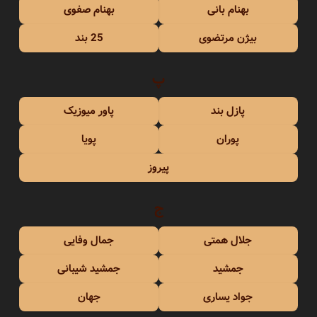
بهنام بانی
بهنام صفوی
بیژن مرتضوی
25 بند
پ
پازل بند
پاور میوزیک
پوران
پویا
پیروز
ج
جلال همتی
جمال وفایی
جمشید
جمشید شیبانی
جواد یساری
جهان