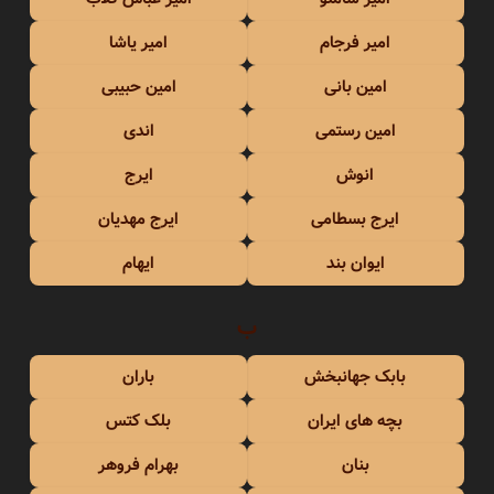
امیر فرجام
امیر یاشا
امین بانی
امین حبیبی
امین رستمی
اندی
انوش
ایرج
ایرج بسطامی
ایرج مهدیان
ایوان بند
ایهام
ب
بابک جهانبخش
باران
بچه های ایران
بلک کتس
بنان
بهرام فروهر