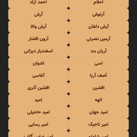
احلام
احمد آزاد
آرتوش
آرش
آرش دلفان
آرش والا
آرمین نصرتی
آرون افشار
آریان بند
اسفندیار دیزانی
اسی
اشوان
آصف آریا
آغاسی
افشین
افشین آذری
الهه
امید
امید جهان
امید حاجیلی
امیر تاجیک
امیر رسایی
امیر شاملو
امیر عباس گلاب