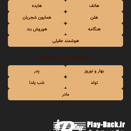
هاتف
هایده
هلن
همایون شجریان
هنگامه
هوروش بند
هوشمند عقیلی
موضوعات و مناسبتها
بهار و نوروز
پدر
تولد
شب یلدا
مادر