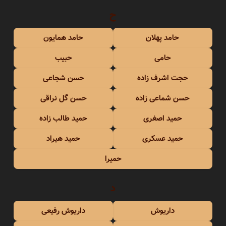
ح
حامد پهلان
حامد همایون
حامی
حبیب
حجت اشرف زاده
حسن شجاعی
حسن شماعی زاده
حسن گل نراقی
حمید اصغری
حمید طالب زاده
حمید عسکری
حمید هیراد
حمیرا
د
داریوش
داریوش رفیعی