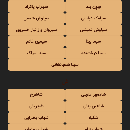
سِوِن بند
سهراب پاکزاد
سیامک عباسی
سیاوش شمس
سیاوش قمیشی
سیروان و زانیار خسروی
سیما بینا
سیمین غانم
سینا درخشنده
سینا سرلک
سینا شعبانخانی
ش
شادمهر عقیلی
شاهرخ
شاهین بنان
شجریان
شکیلا
شهاب بخارایی
شهاب تیام
شهاب رمضان