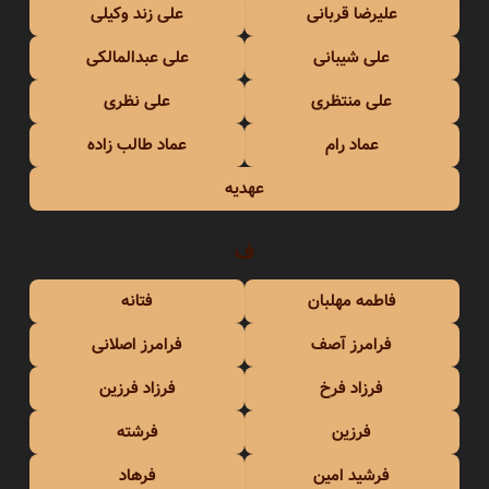
علیرضا قربانی
علی زند وکیلی
علی شیبانی
علی عبدالمالکی
علی منتظری
علی نظری
عماد رام
عماد طالب زاده
عهدیه
ف
فاطمه مهلبان
فتانه
فرامرز آصف
فرامرز اصلانی
فرزاد فرخ
فرزاد فرزین
فرزین
فرشته
فرشید امین
فرهاد