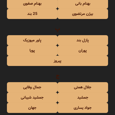
بهنام بانی
بهنام صفوی
بیژن مرتضوی
25 بند
پ
پازل بند
پاور میوزیک
پوران
پویا
پیروز
ج
جلال همتی
جمال وفایی
جمشید
جمشید شیبانی
جواد یساری
جهان