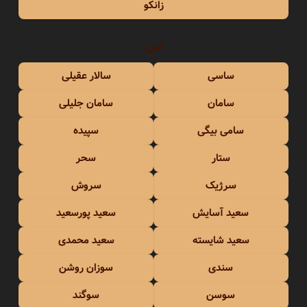
زانکو
س
ساسی
سالار عقیلی
سامان
سامان جلیلی
سامی بیگی
سپیده
ستار
سحر
سرژیک
سروش
سعید آسایش
سعید پورسعید
سعید شایسته
سعید محمدی
سندی
سوزان روشن
سوسن
سوگند