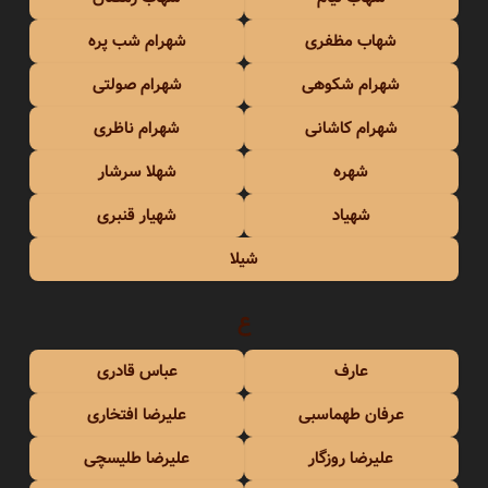
شهاب مظفری
شهرام شب پره
شهرام شکوهی
شهرام صولتی
شهرام کاشانی
شهرام ناظری
شهره
شهلا سرشار
شهیاد
شهیار قنبری
شیلا
ع
عارف
عباس قادری
عرفان طهماسبی
علیرضا افتخاری
علیرضا روزگار
علیرضا طلیسچی