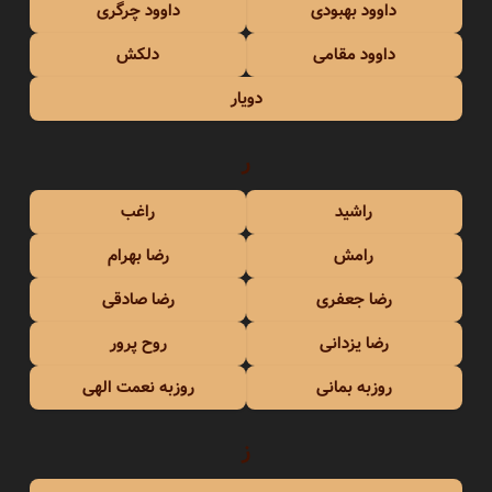
داوود بهبودی
داوود چرگری
داوود مقامی
دلکش
دویار
ر
راشید
راغب
رامش
رضا بهرام
رضا جعفری
رضا صادقی
رضا یزدانی
روح پرور
روزبه بمانی
روزبه نعمت الهی
ز