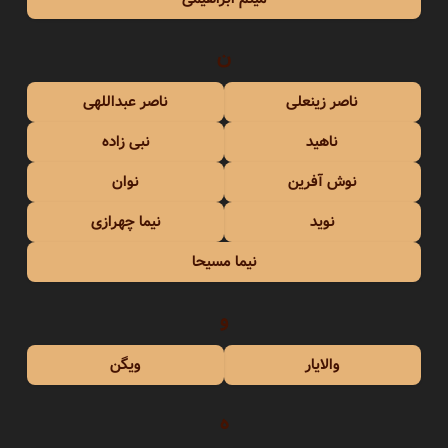
ن
ناصر زینعلی
ناصر عبداللهی
ناهید
نبی زاده
نوش آفرین
نوان
نوید
نیما چهرازی
نیما مسیحا
و
والایار
ویگن
ه