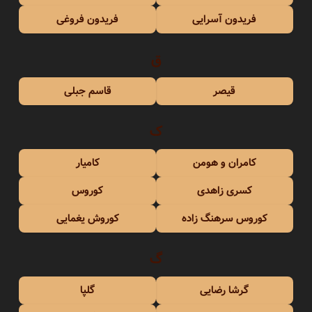
فریدون آسرایی
فریدون فروغی
ق
قیصر
قاسم جبلی
ک
کامران و هومن
کامیار
کسری زاهدی
کوروس
کوروس سرهنگ زاده
کوروش یغمایی
گ
گرشا رضایی
گلپا