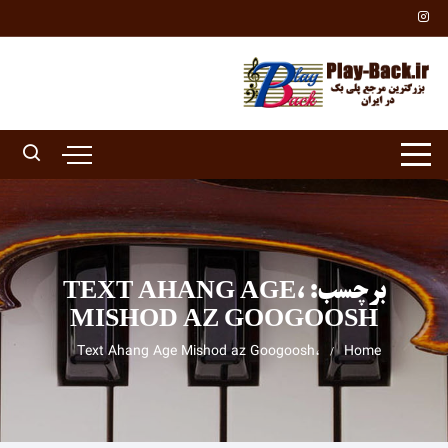
Ski
t
conten
برچسب:
،TEXT AHANG AGE
MISHOD AZ GOOGOOSH
،Text Ahang Age Mishod az Googoosh
Home