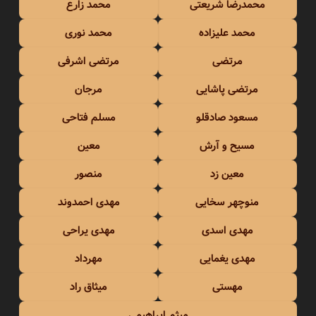
محمدرضا شریعتی
محمد زارع
محمد علیزاده
محمد نوری
مرتضی
مرتضی اشرفی
مرتضی پاشایی
مرجان
مسعود صادقلو
مسلم فتاحی
مسیح و آرش
معین
معین زد
منصور
منوچهر سخایی
مهدی احمدوند
مهدی اسدی
مهدی یراحی
مهدی یغمایی
مهرداد
مهستی
میثاق راد
میثم ابراهیمی