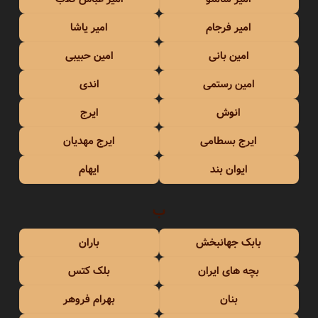
امیر فرجام
امیر یاشا
امین بانی
امین حبیبی
امین رستمی
اندی
انوش
ایرج
ایرج بسطامی
ایرج مهدیان
ایوان بند
ایهام
ب
بابک جهانبخش
باران
بچه های ایران
بلک کتس
بنان
بهرام فروهر