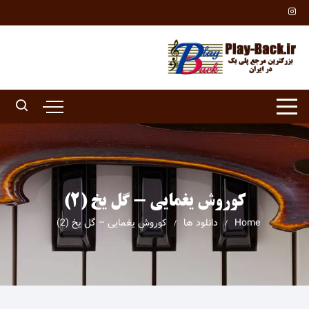
Ski
t
conten
کوروش یغمایی - گل یخ (2)
Home
دانلود ها
کوروش یغمایی – گل یخ (2)