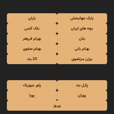
ب
بابک جهانبخش
باران
بچه های ایران
بلک کتس
بنان
بهرام فروهر
بهنام بانی
بهنام صفوی
بیژن مرتضوی
25 بند
پ
پازل بند
پاور میوزیک
پوران
پویا
پیروز