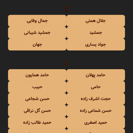
ج
جلال همتی
جمال وفایی
جمشید
جمشید شیبانی
جواد یساری
جهان
ح
حامد پهلان
حامد همایون
حامی
حبیب
حجت اشرف زاده
حسن شجاعی
حسن شماعی زاده
حسن گل نراقی
حمید اصغری
حمید طالب زاده