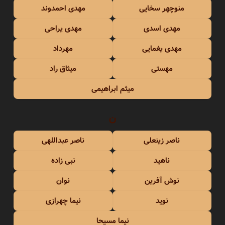
منوچهر سخایی
مهدی احمدوند
مهدی اسدی
مهدی یراحی
مهدی یغمایی
مهرداد
مهستی
میثاق راد
میثم ابراهیمی
ن
ناصر زینعلی
ناصر عبداللهی
ناهید
نبی زاده
نوش آفرین
نوان
نوید
نیما چهرازی
نیما مسیحا