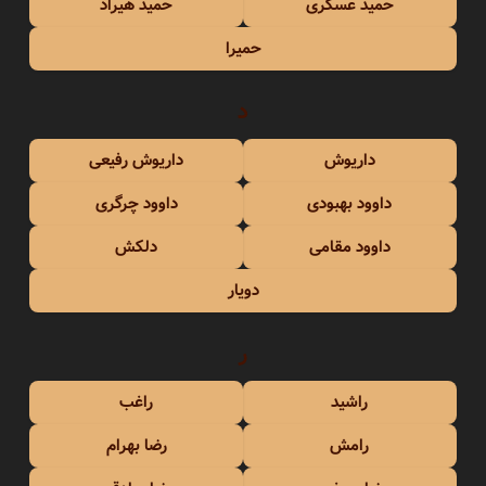
حمید عسکری
حمید هیراد
حمیرا
د
داریوش
داریوش رفیعی
داوود بهبودی
داوود چرگری
داوود مقامی
دلکش
دویار
ر
راشید
راغب
رامش
رضا بهرام