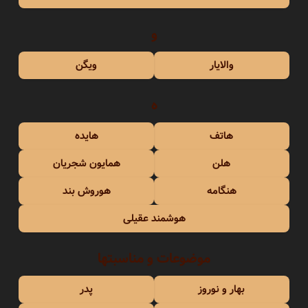
و
والایار
ویگن
ه
هاتف
هایده
هلن
همایون شجریان
هنگامه
هوروش بند
هوشمند عقیلی
موضوعات و مناسبتها
بهار و نوروز
پدر