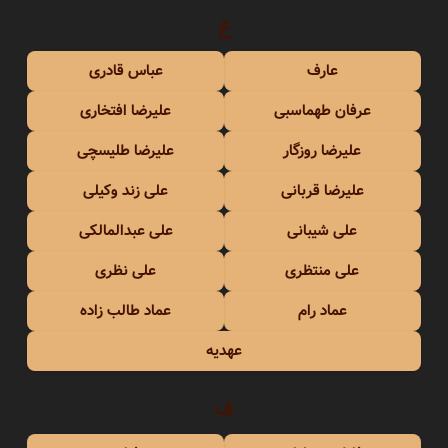
ع
عارف
عباس قادری
عرفان طهماسبی
علیرضا افتخاری
علیرضا روزگار
علیرضا طلیسچی
علیرضا قربانی
علی زند وکیلی
علی شیبانی
علی عبدالمالکی
علی منتظری
علی نظری
عماد رام
عماد طالب زاده
عهدیه
ف