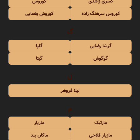
کسری زاهدی
کوروس
کوروس سرهنگ زاده
کوروش یغمایی
گ
گرشا رضایی
گلپا
گوگوش
گیتا
ل
لیلا فروهر
م
مارتیک
مازیار
مازیار فلاحی
ماکان بند