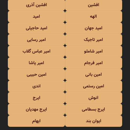
افشین
افشین آذری
الهه
امید
امید جهان
امید حاجیلی
امیر تاجیک
امیر رسایی
امیر شاملو
امیر عباس گلاب
امیر فرجام
امیر یاشا
امین بانی
امین حبیبی
امین رستمی
اندی
انوش
ایرج
ایرج بسطامی
ایرج مهدیان
ایوان بند
ایهام