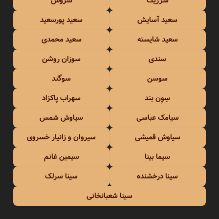
سرژیک
سروش
سعید آسایش
سعید پورسعید
سعید شایسته
سعید محمدی
سندی
سوزان روشن
سوسن
سوگند
سِوِن بند
سهراب پاکزاد
سیامک عباسی
سیاوش شمس
سیاوش قمیشی
سیروان و زانیار خسروی
سیما بینا
سیمین غانم
سینا درخشنده
سینا سرلک
سینا شعبانخانی