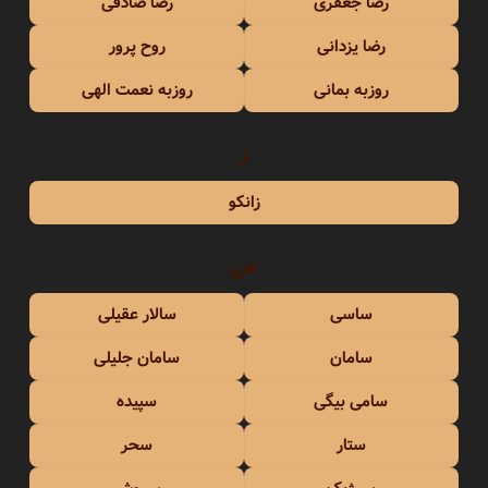
رضا جعفری
رضا صادقی
رضا یزدانی
روح پرور
روزبه بمانی
روزبه نعمت الهی
ز
زانکو
س
ساسی
سالار عقیلی
سامان
سامان جلیلی
سامی بیگی
سپیده
ستار
سحر