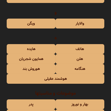
و
والایار
ویگن
ه
هاتف
هایده
هلن
همایون شجریان
هنگامه
هوروش بند
هوشمند عقیلی
موضوعات و مناسبتها
بهار و نوروز
پدر