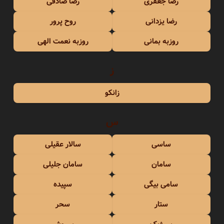
رضا جعفری
رضا صادقی
رضا یزدانی
روح پرور
روزبه بمانی
روزبه نعمت الهی
ز
زانکو
س
ساسی
سالار عقیلی
سامان
سامان جلیلی
سامی بیگی
سپیده
ستار
سحر