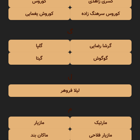
کسری زاهدی
کوروس
کوروس سرهنگ زاده
کوروش یغمایی
گ
گرشا رضایی
گلپا
گوگوش
گیتا
ل
لیلا فروهر
م
مارتیک
مازیار
مازیار فلاحی
ماکان بند