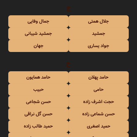
ج
جلال همتی
جمال وفایی
جمشید
جمشید شیبانی
جواد یساری
جهان
ح
حامد پهلان
حامد همایون
حامی
حبیب
حجت اشرف زاده
حسن شجاعی
حسن شماعی زاده
حسن گل نراقی
حمید اصغری
حمید طالب زاده