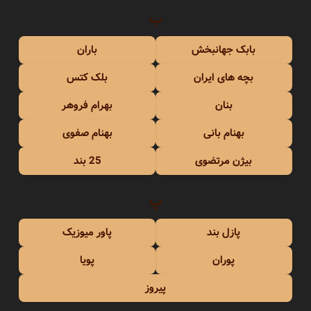
ب
بابک جهانبخش
باران
بچه های ایران
بلک کتس
بنان
بهرام فروهر
بهنام بانی
بهنام صفوی
بیژن مرتضوی
25 بند
پ
پازل بند
پاور میوزیک
پوران
پویا
پیروز