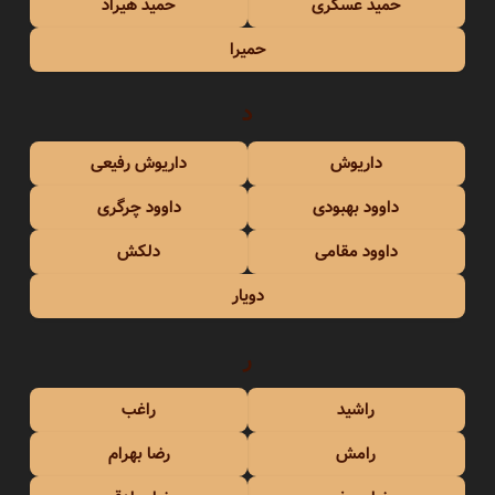
حمید عسکری
حمید هیراد
حمیرا
د
داریوش
داریوش رفیعی
داوود بهبودی
داوود چرگری
داوود مقامی
دلکش
دویار
ر
راشید
راغب
رامش
رضا بهرام