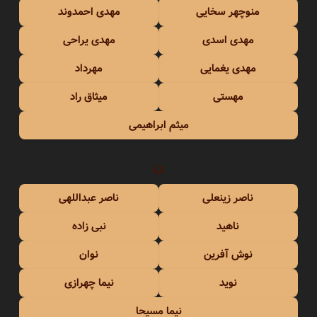
منوچهر سخایی
مهدی احمدوند
مهدی اسدی
مهدی یراحی
مهدی یغمایی
مهرداد
مهستی
میثاق راد
میثم ابراهیمی
ن
ناصر زینعلی
ناصر عبداللهی
ناهید
نبی زاده
نوش آفرین
نوان
نوید
نیما چهرازی
نیما مسیحا