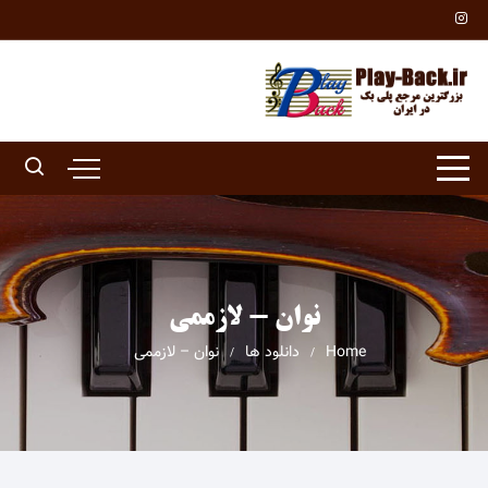
Ski
t
conten
نوان - لازممی
Home
دانلود ها
نوان – لازممی