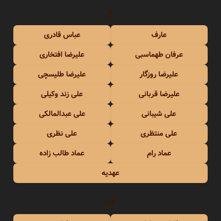
ع
عارف
عباس قادری
عرفان طهماسبی
علیرضا افتخاری
علیرضا روزگار
علیرضا طلیسچی
علیرضا قربانی
علی زند وکیلی
علی شیبانی
علی عبدالمالکی
علی منتظری
علی نظری
عماد رام
عماد طالب زاده
عهدیه
ف