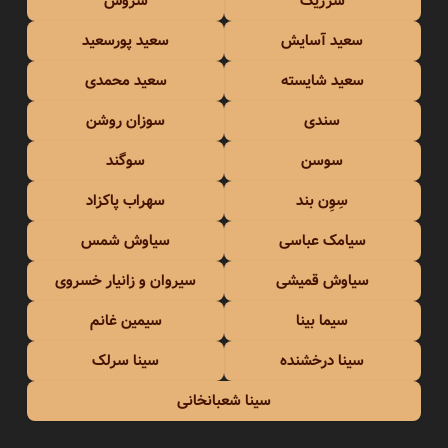
سرژیک
سروش
سعید آسایش
سعید پورسعید
سعید شایسته
سعید محمدی
سندی
سوزان روشن
سوسن
سوگند
سِوِن بند
سهراب پاکزاد
سیامک عباسی
سیاوش شمس
سیاوش قمیشی
سیروان و زانیار خسروی
سیما بینا
سیمین غانم
سینا درخشنده
سینا سرلک
سینا شعبانخانی