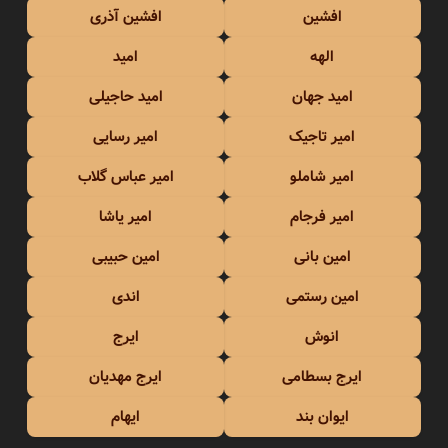
افشین
افشین آذری
الهه
امید
امید جهان
امید حاجیلی
امیر تاجیک
امیر رسایی
امیر شاملو
امیر عباس گلاب
امیر فرجام
امیر یاشا
امین بانی
امین حبیبی
امین رستمی
اندی
انوش
ایرج
ایرج بسطامی
ایرج مهدیان
ایوان بند
ایهام