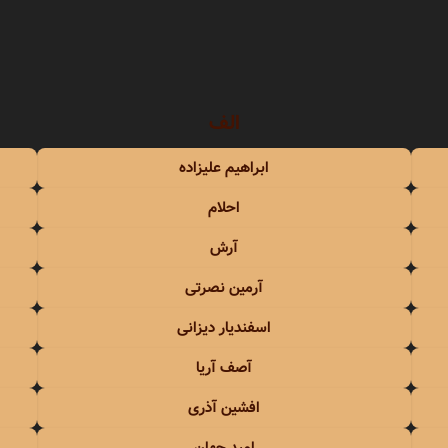
سندی
شهره
عهدیه
سوزان روشن
شهلا سرشار
الف
ریا
سوسن
شهیاد
ابراهیم علیزاده
سوگند
شهیار قنبری
احلام
سوِن بند
شیلا
آرش
سهراب پاکزاد
آرمین نصرتی
 آذری
سیامک عباسی
اسفندیار دیزانی
آصف آریا
سیاوش شمس
افشین آذری
سیاوش قمیشی