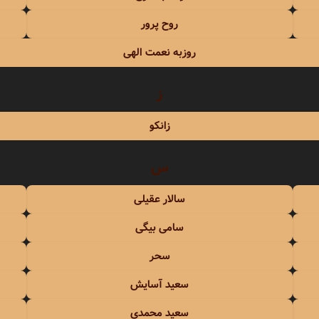
روح پرور
روزبه نعمت الهی
ز
زانکو
س
سالار عقیلی
سامی بیگی
سحر
سعید آسایش
سعید محمدی