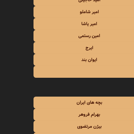
امید حاجیلی
معین
امیر شاملو
معین زد
امیر یاشا
منصور
امین رستمی
ایرج
منوچهر سخایی
ایوان بند
مهدی احمدوند
مهدی اسدی
مهدی یراحی
بچه های ایران
مهدی یغمایی
بهرام فروهر
مهرداد
بیژن مرتضوی