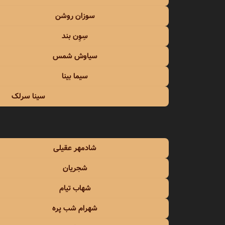
سوزان روشن
سِوِن بند
سیاوش شمس
سیما بینا
سینا سرلک
شادمهر عقیلی
شجریان
شهاب تیام
شهرام شب پره