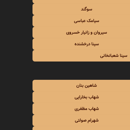
سوگند
سیامک عباسی
سیروان و زانیار خسروی
سینا درخشنده
سینا شعبانخانی
شاهین بنان
شهاب بخارایی
شهاب مظفری
شهرام صولتی