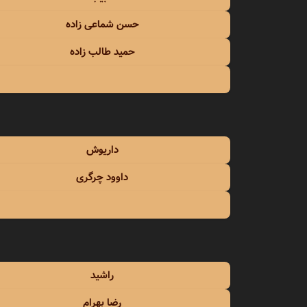
حسن شماعی زاده
حمید طالب زاده
داریوش
داوود چرگری
راشید
رضا بهرام