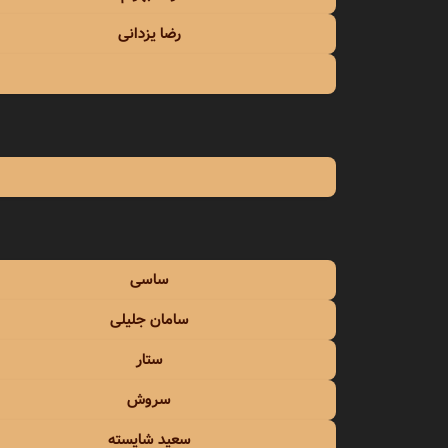
رضا یزدانی
ساسی
سامان جلیلی
ستار
سروش
سعید شایسته