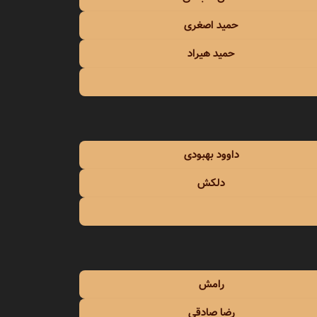
حمید اصغری
حمید هیراد
داوود بهبودی
دلکش
رامش
رضا صادقی