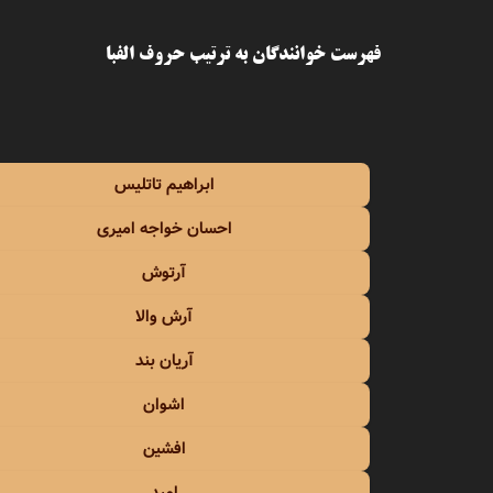
اسی
فهرست خوانندگان به ترتیب حروف الفبا
اشوان
آصف آ
ابراهیم تاتلیس
آغاسی
احسان خواجه امیری
آفت
آرتوش
افشین
آرش والا
افشین
آریان بند
اشوان
الهه
افشین
امید