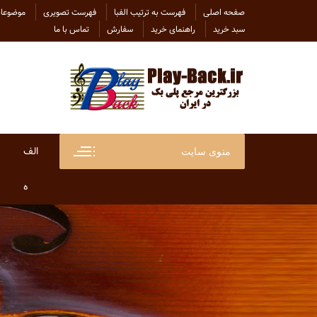
Ski
صفحه اصلی
فهرست به ترتیب الفبا
فهرست تصویری
موضوعات
t
سبد خرید
راهنمای خرید
سفارش
تماس با ما
conten
الف
منوی سایت
ابراهی
ه
ابراهی
هاتف
ابی
هایده
احسان
هلن