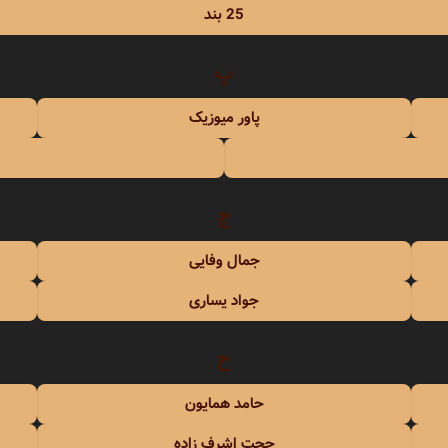
حبیبی
25 بند
رستمی
پ
پاور میوزیک
ج
بسطامی
جمال وفایی
هدیان
جواد یساری
بند
ح
حامد همایون
حجت اشرف زاده