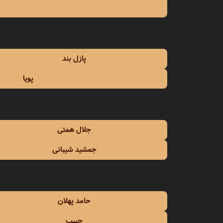
امین 
امین 
اندی
پازل بند
انوش
پویا
ایرج
ایرج 
جلال همتی
ایرج م
جمشید شیبانی
ایوان 
ایهام
حامد پهلان
حبیب