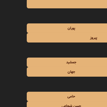
مهستی
میثاق راد
میثم ابراهیمی
پوران
پیروز
جمشید
جهان
حامی
حسن شجاعی