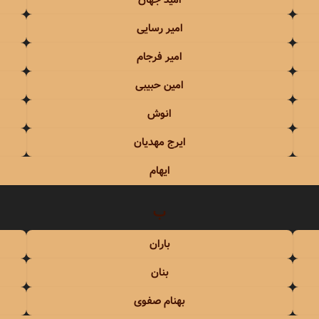
امید جهان
جهان
سیروان و زانیار خسروی
امیر رسایی
حاجیلی
سیما بینا
امیر فرجام
اجیک
سیمین غانم
امین حبیبی
انوش
سایی
سینا درخشنده
ایرج مهدیان
املو
سینا سرلک
ایهام
عباس گلاب
سینا شعبانخانی
ب
رجام
باران
اشا
بنان
انی
بهنام صفوی