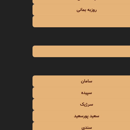
روزبه بمانی
سامان
سپیده
سرژیک
سعید پورسعید
سندی