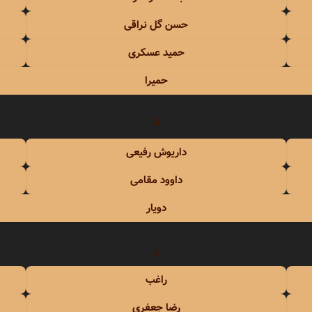
حسن گل نراقی
حمید عسکری
حمیرا
د
داریوش رفیعی
داوود مقامی
دویار
ر
راغب
رضا جعفری