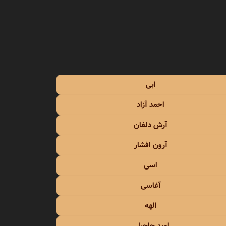
محمد علیزاده
محمد نوری
مرتضی
ابی
مرتضی اشرفی
احمد آزاد
مرتضی پاشایی
آرش دلفان
مرجان
آرون افشار
مسعود صادقلو
اسی
آغاسی
مسلم فتاحی
الهه
مسیح و آرش