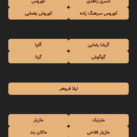
کسری زاهدی
کوروس
کوروس سرهنگ زاده
کوروش یغمایی
گ
گرشا رضایی
گلپا
گوگوش
گیتا
ل
لیلا فروهر
م
مارتیک
مازیار
مازیار فلاحی
ماکان بند