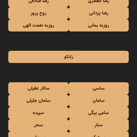
رضا جعفری
رضا صادقی
رضا یزدانی
روح پرور
روزبه بمانی
روزبه نعمت الهی
ز
زانکو
س
ساسی
سالار عقیلی
سامان
سامان جلیلی
سامی بیگی
سپیده
ستار
سحر