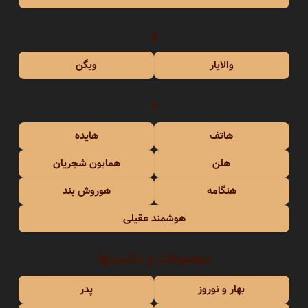
و
والایار
ویگن
ه
هاتف
هایده
هلن
همایون شجریان
هنگامه
هوروش بند
هوشمند عقیلی
موضوعات و مناسبتها
بهار و نوروز
پدر