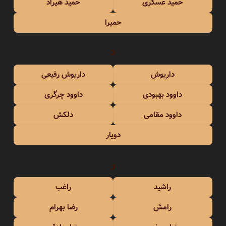
حمید عسکری
حمید هیراد
حمیرا
د
داریوش
داریوش رفیعی
داوود بهبودی
داوود چرگری
داوود مقامی
دلکش
دویار
ر
راشید
راغب
رامش
رضا بهرام