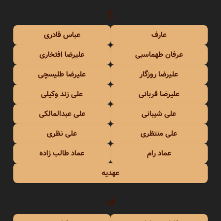
ع
عارف
عباس قادری
عرفان طهماسبی
علیرضا افتخاری
علیرضا روزگار
علیرضا طلیسچی
علیرضا قربانی
علی زند وکیلی
علی شیبانی
علی عبدالمالکی
علی منتظری
علی نظری
عماد رام
عماد طالب زاده
عهدیه
ف