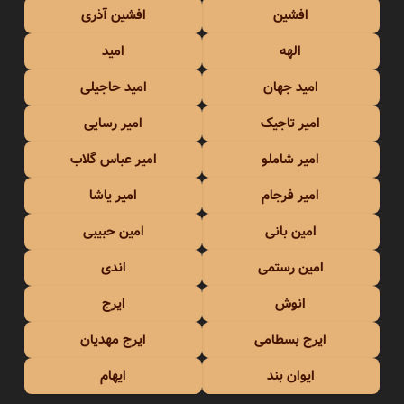
افشین
افشین آذری
الهه
امید
امید جهان
امید حاجیلی
امیر تاجیک
امیر رسایی
امیر شاملو
امیر عباس گلاب
امیر فرجام
امیر یاشا
امین بانی
امین حبیبی
امین رستمی
اندی
انوش
ایرج
ایرج بسطامی
ایرج مهدیان
ایوان بند
ایهام