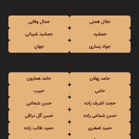
ج
جلال همتی
جمال وفایی
جمشید
جمشید شیبانی
جواد یساری
جهان
ح
حامد پهلان
حامد همایون
حامی
حبیب
حجت اشرف زاده
حسن شجاعی
حسن شماعی زاده
حسن گل نراقی
حمید اصغری
حمید طالب زاده