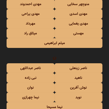
منوچهر سخایی
مهدی احمدوند
مهدی اسدی
مهدی یراحی
مهدی یغمایی
مهرداد
مهستی
میثاق راد
میثم ابراهیمی
ن
ناصر زینعلی
ناصر عبداللهی
ناهید
نبی زاده
نوش آفرین
نوان
نوید
نیما چهرازی
نیما مسیحا