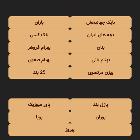
ب
بابک جهانبخش
باران
بچه های ایران
بلک کتس
بنان
بهرام فروهر
بهنام بانی
بهنام صفوی
بیژن مرتضوی
25 بند
پ
پازل بند
پاور میوزیک
پوران
پویا
پیروز