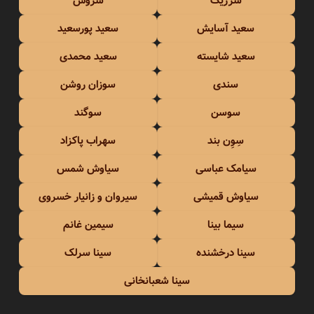
سرژیک
سروش
سعید آسایش
سعید پورسعید
سعید شایسته
سعید محمدی
سندی
سوزان روشن
سوسن
سوگند
سِوِن بند
سهراب پاکزاد
سیامک عباسی
سیاوش شمس
سیاوش قمیشی
سیروان و زانیار خسروی
سیما بینا
سیمین غانم
سینا درخشنده
سینا سرلک
سینا شعبانخانی