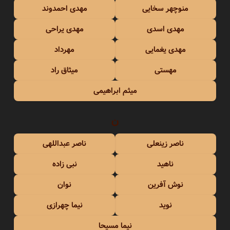
منوچهر سخایی
مهدی احمدوند
مهدی اسدی
مهدی یراحی
مهدی یغمایی
مهرداد
مهستی
میثاق راد
میثم ابراهیمی
ن
ناصر زینعلی
ناصر عبداللهی
ناهید
نبی زاده
نوش آفرین
نوان
نوید
نیما چهرازی
نیما مسیحا