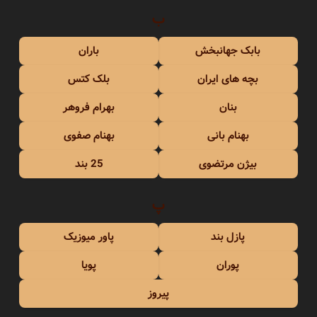
ب
بابک جهانبخش
باران
بچه های ایران
بلک کتس
بنان
بهرام فروهر
بهنام بانی
بهنام صفوی
بیژن مرتضوی
25 بند
پ
پازل بند
پاور میوزیک
پوران
پویا
پیروز