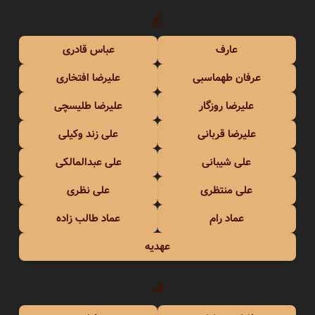
ع
عارف
عباس قادری
عرفان طهماسبی
علیرضا افتخاری
علیرضا روزگار
علیرضا طلیسچی
علیرضا قربانی
علی زند وکیلی
علی شیبانی
علی عبدالمالکی
علی منتظری
علی نظری
عماد رام
عماد طالب زاده
عهدیه
ف