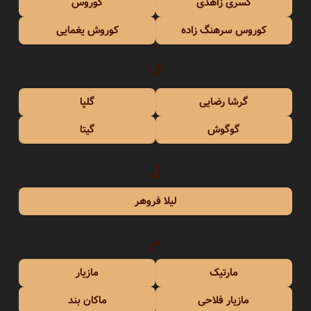
کسری زاهدی
کوروس
کوروس سرهنگ زاده
کوروش یغمایی
گ
گرشا رضایی
گلپا
گوگوش
گیتا
ل
لیلا فروهر
م
مارتیک
مازیار
مازیار فلاحی
ماکان بند