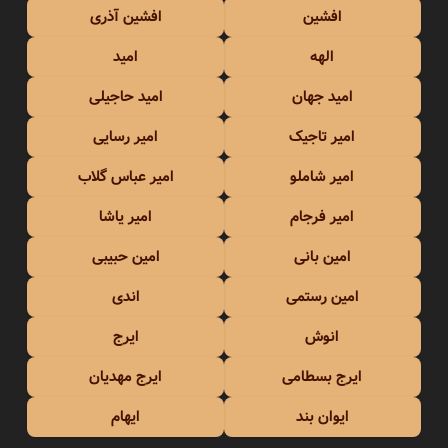
افشین
افشین آذری
الهه
امید
امید جهان
امید حاجیلی
امیر تاجیک
امیر رسایی
امیر شاملو
امیر عباس گلاب
امیر فرجام
امیر یاشا
امین بانی
امین حبیبی
امین رستمی
اندی
انوش
ایرج
ایرج بسطامی
ایرج مهدیان
ایوان بند
ایهام