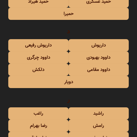
حمید عسکری
حمید هیراد
حمیرا
د
داریوش
داریوش رفیعی
داوود بهبودی
داوود چرگری
داوود مقامی
دلکش
دویار
ر
راشید
راغب
رامش
رضا بهرام