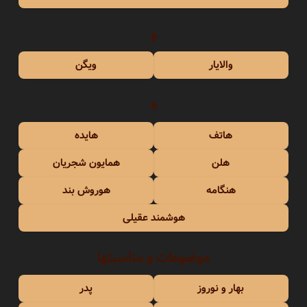
و
والایار
ویگن
ه
هاتف
هایده
هلن
همایون شجریان
هنگامه
هوروش بند
هوشمند عقیلی
موضوعات و مناسبتها
بهار و نوروز
پدر