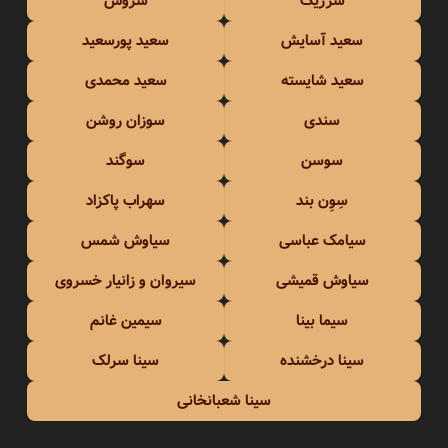
سرژیک
سروش
سعید آسایش
سعید پورسعید
سعید شایسته
سعید محمدی
سندی
سوزان روشن
سوسن
سوگند
سِوِن بند
سهراب پاکزاد
سیامک عباسی
سیاوش شمس
سیاوش قمیشی
سیروان و زانیار خسروی
سیما بینا
سیمین غانم
سینا درخشنده
سینا سرلک
سینا شعبانخانی