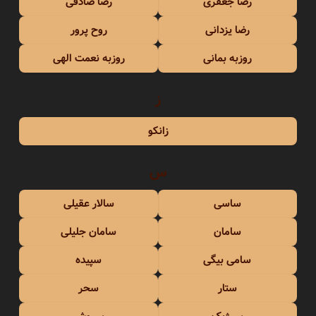
رضا جعفری
رضا صادقی
رضا یزدانی
روح پرور
روزبه بمانی
روزبه نعمت الهی
ز
زانکو
س
ساسی
سالار عقیلی
سامان
سامان جلیلی
سامی بیگی
سپیده
ستار
سحر