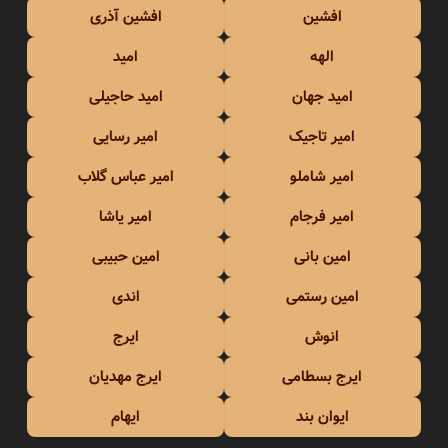
افشین
افشین آذری
الهه
امید
امید جهان
امید حاجیلی
امیر تاجیک
امیر رسایی
امیر شاملو
امیر عباس گلاب
امیر فرجام
امیر یاشا
امین بانی
امین حبیبی
امین رستمی
اندی
انوش
ایرج
ایرج بسطامی
ایرج مهدیان
ایوان بند
ایهام