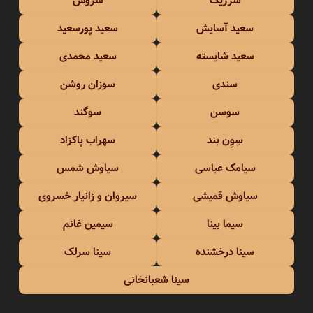
سرژیک
سروش
سعید آسایش
سعید پورسعید
سعید شایسته
سعید محمدی
سندی
سوزان روشن
سوسن
سوگند
سِوِن بند
سهراب پاکزاد
سیامک عباسی
سیاوش شمس
سیاوش قمیشی
سیروان و زانیار خسروی
سیما بینا
سیمین غانم
سینا درخشنده
سینا سرلک
سینا شعبانخانی