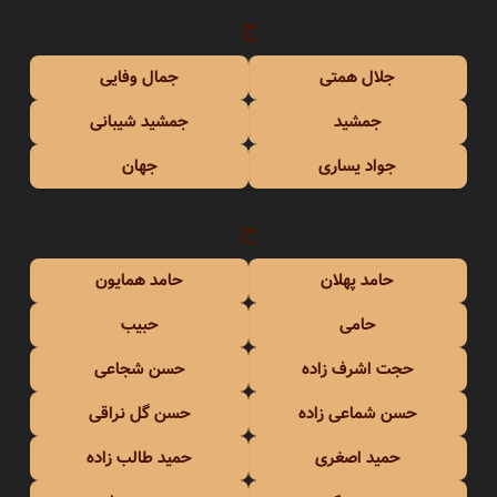
ج
جلال همتی
جمال وفایی
جمشید
جمشید شیبانی
جواد یساری
جهان
ح
حامد پهلان
حامد همایون
حامی
حبیب
حجت اشرف زاده
حسن شجاعی
حسن شماعی زاده
حسن گل نراقی
حمید اصغری
حمید طالب زاده