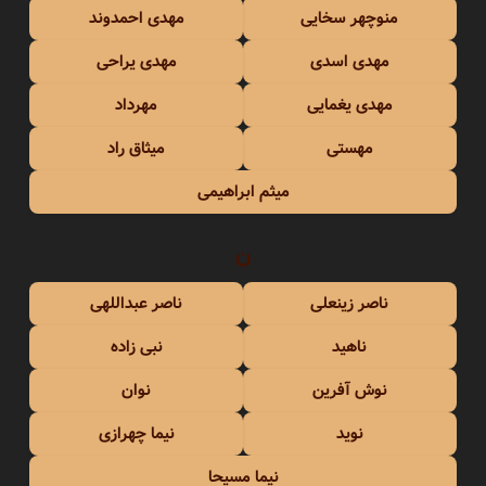
منوچهر سخایی
مهدی احمدوند
مهدی اسدی
مهدی یراحی
مهدی یغمایی
مهرداد
مهستی
میثاق راد
میثم ابراهیمی
ن
ناصر زینعلی
ناصر عبداللهی
ناهید
نبی زاده
نوش آفرین
نوان
نوید
نیما چهرازی
نیما مسیحا