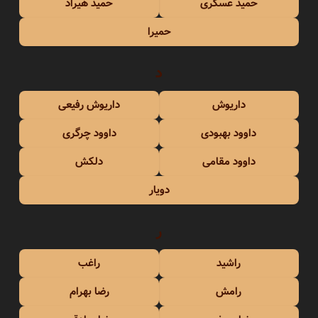
حمید عسکری
حمید هیراد
حمیرا
د
داریوش
داریوش رفیعی
داوود بهبودی
داوود چرگری
داوود مقامی
دلکش
دویار
ر
راشید
راغب
رامش
رضا بهرام