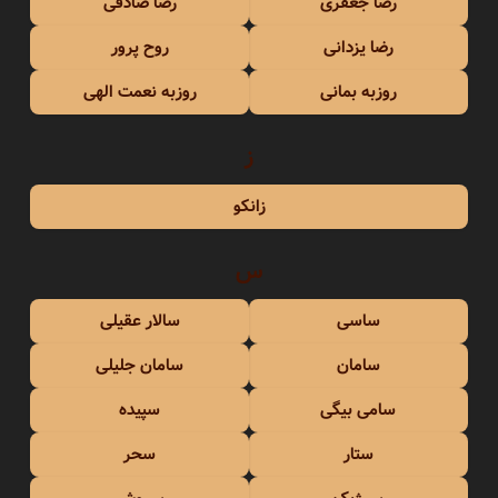
رضا جعفری
رضا صادقی
رضا یزدانی
روح پرور
روزبه بمانی
روزبه نعمت الهی
ز
زانکو
س
ساسی
سالار عقیلی
سامان
سامان جلیلی
سامی بیگی
سپیده
ستار
سحر