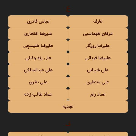
ع
عارف
عباس قادری
عرفان طهماسبی
علیرضا افتخاری
علیرضا روزگار
علیرضا طلیسچی
علیرضا قربانی
علی زند وکیلی
علی شیبانی
علی عبدالمالکی
علی منتظری
علی نظری
عماد رام
عماد طالب زاده
عهدیه
ف