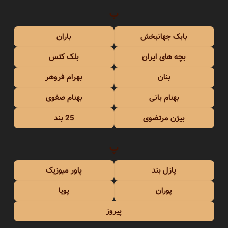
ب
بابک جهانبخش
باران
بچه های ایران
بلک کتس
بنان
بهرام فروهر
بهنام بانی
بهنام صفوی
بیژن مرتضوی
25 بند
پ
پازل بند
پاور میوزیک
پوران
پویا
پیروز