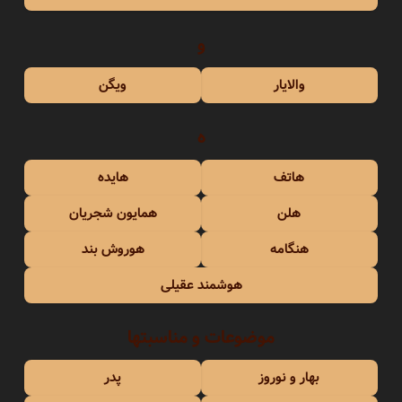
و
والایار
ویگن
ه
هاتف
هایده
هلن
همایون شجریان
هنگامه
هوروش بند
هوشمند عقیلی
موضوعات و مناسبتها
بهار و نوروز
پدر