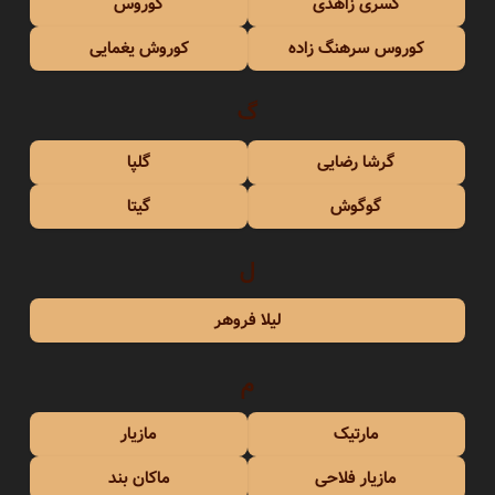
کسری زاهدی
کوروس
کوروس سرهنگ زاده
کوروش یغمایی
گ
گرشا رضایی
گلپا
گوگوش
گیتا
ل
لیلا فروهر
م
مارتیک
مازیار
مازیار فلاحی
ماکان بند