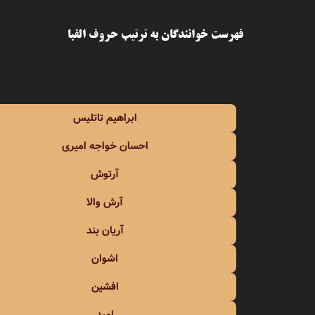
اسی
فهرست خوانندگان به ترتیب حروف الفبا
اشوان
آصف آ
ابراهیم تاتلیس
آغاسی
احسان خواجه امیری
آفت
آرتوش
افشین
آرش والا
افشین
آریان بند
اشوان
الهه
افشین
امید