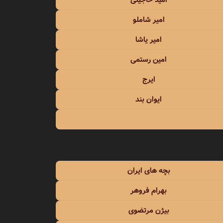
امید حاجیلی
معین
امیر شاملو
معین زد
امیر یاشا
منصور
امین رستمی
ایرج
منوچهر سخایی
ایوان بند
مهدی احمدوند
مهدی اسدی
مهدی یراحی
بچه های ایران
مهدی یغمایی
بهرام فروهر
مهرداد
بیژن مرتضوی