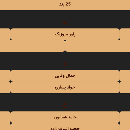
حبیبی
25 بند
رستمی
پ
پاور میوزیک
ج
بسطامی
جمال وفایی
هدیان
جواد یساری
بند
ح
حامد همایون
حجت اشرف زاده