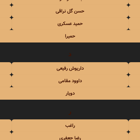
حسن گل نراقی
حمید عسکری
حمیرا
د
داریوش رفیعی
داوود مقامی
دویار
ر
راغب
رضا جعفری