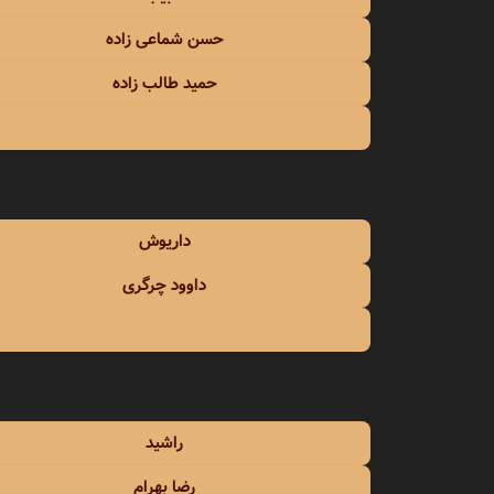
حسن شماعی زاده
حمید طالب زاده
داریوش
داوود چرگری
راشید
رضا بهرام