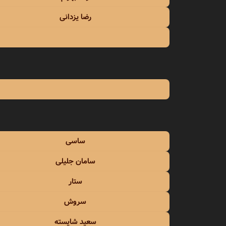
رضا یزدانی
ساسی
سامان جلیلی
ستار
سروش
سعید شایسته