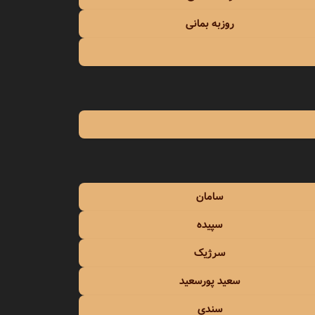
روزبه بمانی
سامان
سپیده
سرژیک
سعید پورسعید
سندی