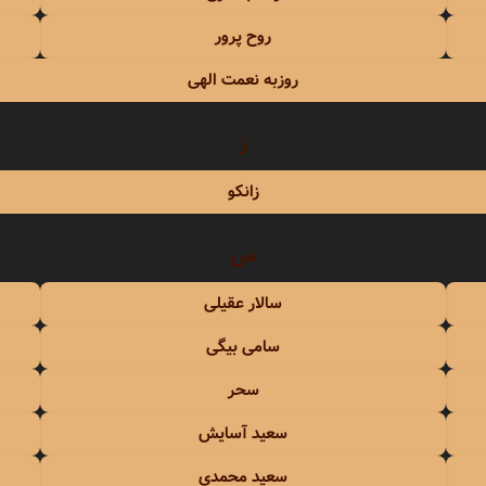
روح پرور
روزبه نعمت الهی
ز
زانکو
س
سالار عقیلی
سامی بیگی
سحر
سعید آسایش
سعید محمدی