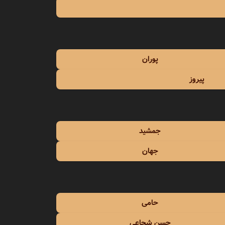
مهستی
میثاق راد
میثم ابراهیمی
پوران
پیروز
جمشید
جهان
حامی
حسن شجاعی