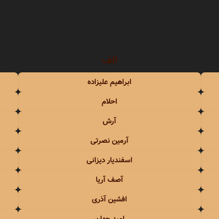
سندی
شهره
عهدیه
سوزان روشن
شهلا سرشار
الف
ریا
سوسن
شهیاد
ابراهیم علیزاده
سوگند
شهیار قنبری
احلام
سوِن بند
شیلا
آرش
سهراب پاکزاد
آرمین نصرتی
 آذری
سیامک عباسی
اسفندیار دیزانی
آصف آریا
سیاوش شمس
افشین آذری
سیاوش قمیشی