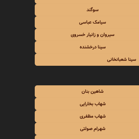
سوگند
سیامک عباسی
سیروان و زانیار خسروی
سینا درخشنده
سینا شعبانخانی
شاهین بنان
شهاب بخارایی
شهاب مظفری
شهرام صولتی