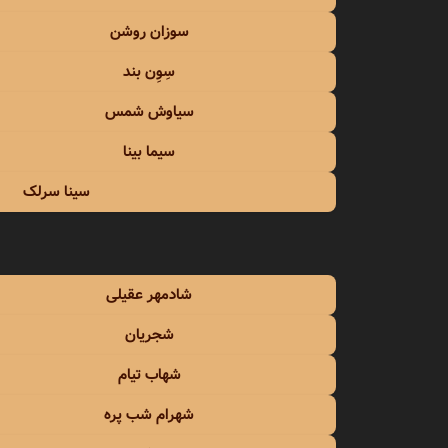
سوزان روشن
سِوِن بند
سیاوش شمس
سیما بینا
سینا سرلک
شادمهر عقیلی
شجریان
شهاب تیام
شهرام شب پره