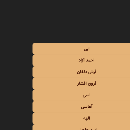
محمد علیزاده
محمد نوری
مرتضی
ابی
مرتضی اشرفی
احمد آزاد
مرتضی پاشایی
آرش دلفان
مرجان
آرون افشار
مسعود صادقلو
اسی
آغاسی
مسلم فتاحی
الهه
مسیح و آرش