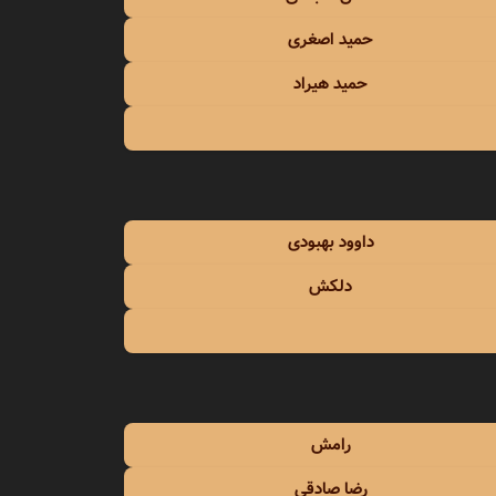
حمید اصغری
حمید هیراد
داوود بهبودی
دلکش
رامش
رضا صادقی