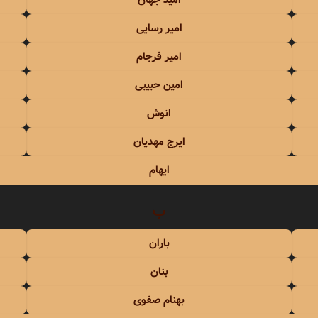
امید جهان
جهان
سیروان و زانیار خسروی
امیر رسایی
حاجیلی
سیما بینا
امیر فرجام
اجیک
سیمین غانم
امین حبیبی
انوش
سایی
سینا درخشنده
ایرج مهدیان
املو
سینا سرلک
ایهام
عباس گلاب
سینا شعبانخانی
ب
رجام
باران
اشا
بنان
انی
بهنام صفوی