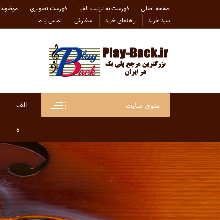
Ski
صفحه اصلی
فهرست به ترتیب الفبا
فهرست تصویری
موضوعات
t
سبد خرید
راهنمای خرید
سفارش
تماس با ما
conten
الف
منوی سایت
ابراهی
ه
ابراهی
هاتف
ابی
هایده
احسان
هلن