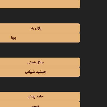
امین 
امین 
اندی
پازل بند
انوش
پویا
ایرج
ایرج 
جلال همتی
ایرج م
جمشید شیبانی
ایوان 
ایهام
حامد پهلان
حبیب