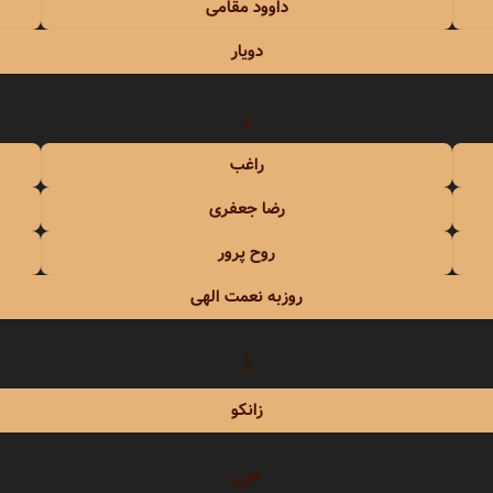
داوود مقامی
دویار
ر
راغب
رضا جعفری
روح پرور
روزبه نعمت الهی
ز
زانکو
س