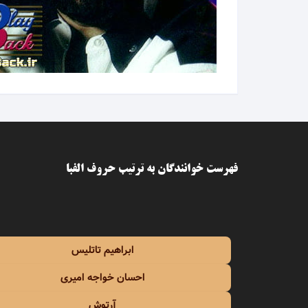
اسی
اشوان
آصف آ
آغاسی
آفت
فهرست خوانندگان به ترتیب حروف الفبا
افشین
افشین
ابراهیم تاتلیس
الهه
احسان خواجه امیری
امید
آرتوش