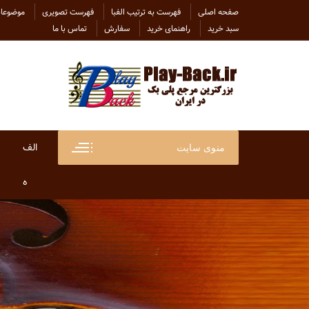
Ski
صفحه اصلی
فهرست به ترتیب الفبا
فهرست تصویری
موضوعات
t
سبد خرید
راهنمای خرید
سفارش
تماس با ما
conten
الف
منوی سایت
ابراهی
ه
ابراهی
هاتف
ابی
هایده
احسان
هلن