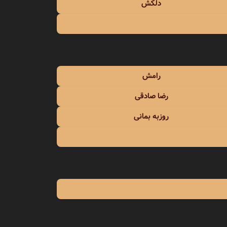
دلکش
رامش
رضا صادقی
روزبه بمانی