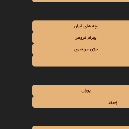
مهستی
میثاق راد
بچه های ایران
میثم ابراهیمی
بهرام فروهر
بیژن مرتضوی
پوران
پیروز