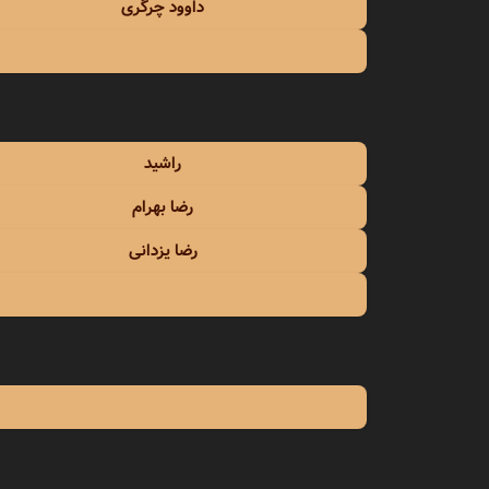
داوود چرگری
راشید
رضا بهرام
رضا یزدانی