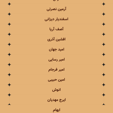
جهان
سیروان و زانیار خسروی
آرمین نصرتی
حاجیلی
سیما بینا
اسفندیار دیزانی
آصف آریا
اجیک
سیمین غانم
افشین آذری
سایی
سینا درخشنده
امید جهان
املو
سینا سرلک
امیر رسایی
عباس گلاب
سینا شعبانخانی
امیر فرجام
رجام
امین حبیبی
انوش
اشا
ایرج مهدیان
انی
ایهام