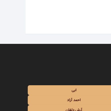
محمد علیزاده
محمد نوری
مرتضی
مرتضی اشرفی
مرتضی پاشایی
مرجان
مسعود صادقلو
ابی
مسلم فتاحی
احمد آزاد
مسیح و آرش
آرش دلفان