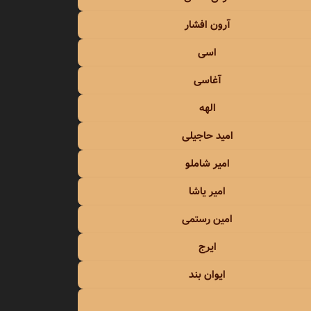
معین
آرون افشار
معین زد
اسی
آغاسی
منصور
الهه
منوچهر سخایی
امید حاجیلی
مهدی احمدوند
امیر شاملو
مهدی اسدی
امیر یاشا
مهدی یراحی
امین رستمی
ایرج
مهدی یغمایی
ایوان بند
مهرداد