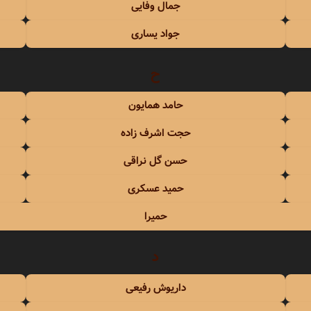
جمال وفایی
جواد یساری
ح
حامد همایون
حجت اشرف زاده
حسن گل نراقی
حمید عسکری
حمیرا
د
داریوش رفیعی