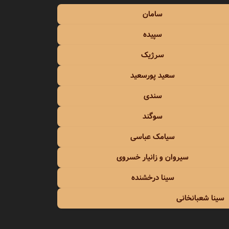
سامان
سپیده
سرژیک
سعید پورسعید
سندی
سوگند
سیامک عباسی
سیروان و زانیار خسروی
سینا درخشنده
سینا شعبانخانی