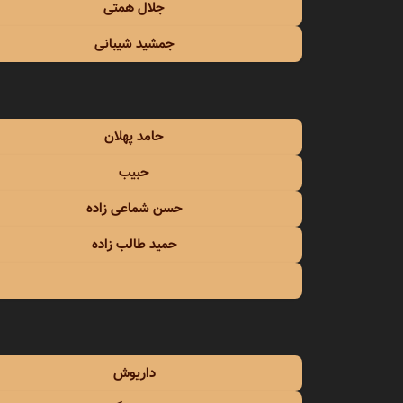
جلال همتی
جمشید شیبانی
حامد پهلان
حبیب
حسن شماعی زاده
حمید طالب زاده
داریوش