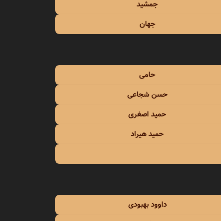
جمشید
جهان
حامی
حسن شجاعی
حمید اصغری
حمید هیراد
داوود بهبودی