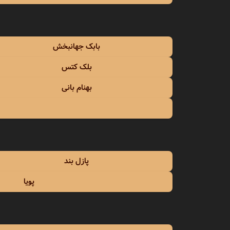
امین 
امین 
بابک جهانبخش
اندی
بلک کتس
انوش
بهنام بانی
ایرج
ایرج 
ایرج م
پازل بند
ایوان 
پویا
ایهام