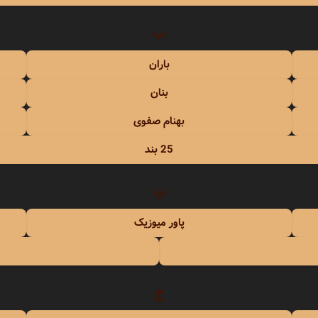
حبیبی
ب
رستمی
باران
بنان
بهنام صفوی
25 بند
بسطامی
پ
هدیان
پاور میوزیک
بند
ج