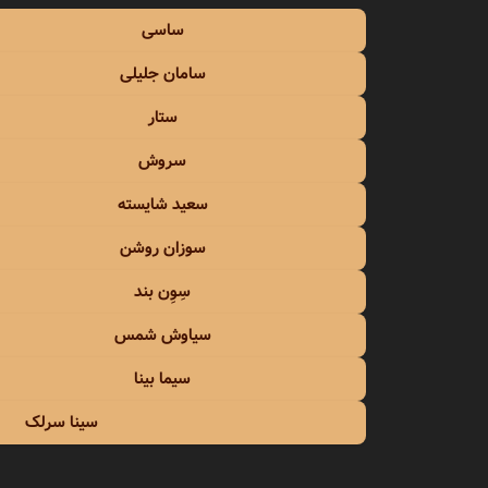
ساسی
سامان جلیلی
ستار
سروش
سعید شایسته
سوزان روشن
سِوِن بند
سیاوش شمس
سیما بینا
سینا سرلک