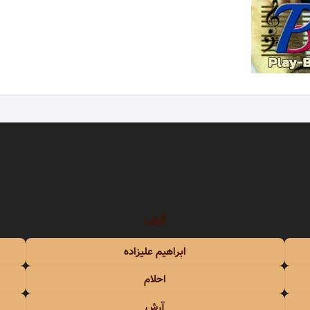
سندی
شهره
عهدیه
سوزان روشن
شهلا سرشار
ریا
سوسن
شهیاد
سوگند
شهیار قنبری
سوِن بند
شیلا
سهراب پاکزاد
الف
 آذری
سیامک عباسی
ابراهیم علیزاده
سیاوش شمس
احلام
سیاوش قمیشی
آرش