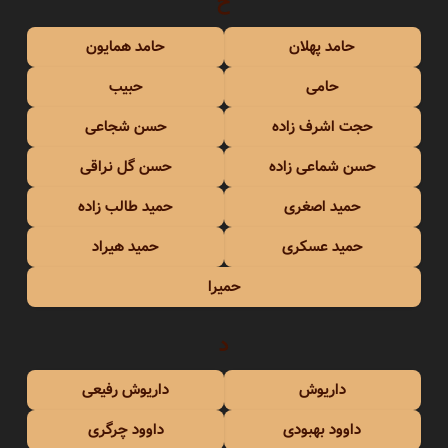
ح
حامد پهلان
حامد همایون
حامی
حبیب
حجت اشرف زاده
حسن شجاعی
حسن شماعی زاده
حسن گل نراقی
حمید اصغری
حمید طالب زاده
حمید عسکری
حمید هیراد
حمیرا
د
داریوش
داریوش رفیعی
داوود بهبودی
داوود چرگری