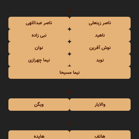
ن
ناصر زینعلی
ناصر عبداللهی
ناهید
نبی زاده
نوش آفرین
نوان
نوید
نیما چهرازی
نیما مسیحا
و
والایار
ویگن
ه
هاتف
هایده