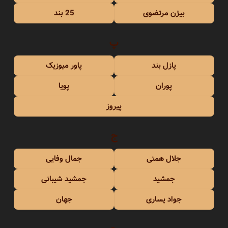
بیژن مرتضوی
25 بند
پ
پازل بند
پاور میوزیک
پوران
پویا
پیروز
ج
جلال همتی
جمال وفایی
جمشید
جمشید شیبانی
جواد یساری
جهان