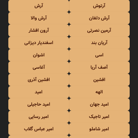
آرتوش
آرش
آرش دلفان
آرش والا
آرمین نصرتی
آرون افشار
آریان بند
اسفندیار دیزانی
اسی
اشوان
آصف آریا
آغاسی
افشین
افشین آذری
الهه
امید
امید جهان
امید حاجیلی
امیر تاجیک
امیر رسایی
امیر شاملو
امیر عباس گلاب