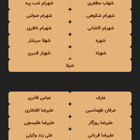
شهاب مظفری
شهرام شب پره
شهرام شکوهی
شهرام صولتی
شهرام کاشانی
شهرام ناظری
شهره
شهلا سرشار
شهیاد
شهیار قنبری
شیلا
ع
عارف
عباس قادری
عرفان طهماسبی
علیرضا افتخاری
علیرضا روزگار
علیرضا طلیسچی
علیرضا قربانی
علی زند وکیلی