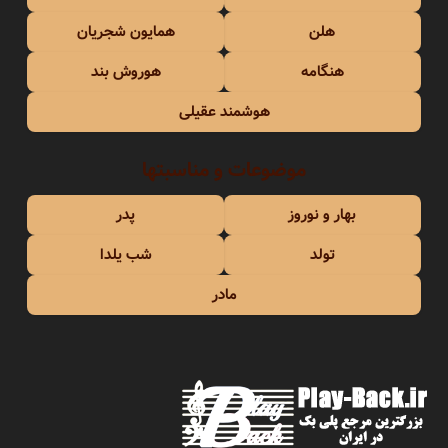
هلن
همایون شجریان
هنگامه
هوروش بند
هوشمند عقیلی
موضوعات و مناسبتها
بهار و نوروز
پدر
تولد
شب یلدا
مادر