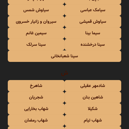
سیامک عباسی
سیاوش شمس
سیاوش قمیشی
سیروان و زانیار خسروی
سیما بینا
سیمین غانم
سینا درخشنده
سینا سرلک
سینا شعبانخانی
ش
شادمهر عقیلی
شاهرخ
شاهین بنان
شجریان
شکیلا
شهاب بخارایی
شهاب تیام
شهاب رمضان