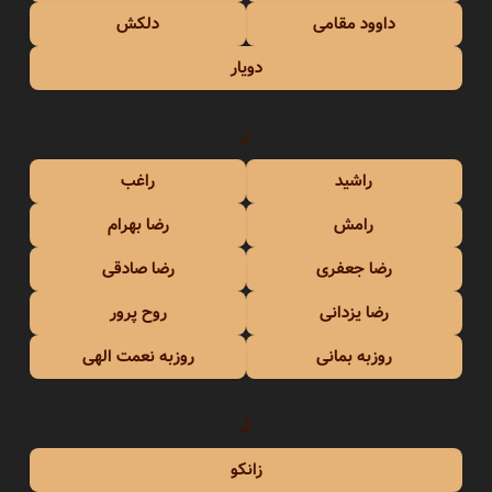
داوود مقامی
دلکش
دویار
ر
راشید
راغب
رامش
رضا بهرام
رضا جعفری
رضا صادقی
رضا یزدانی
روح پرور
روزبه بمانی
روزبه نعمت الهی
ز
زانکو