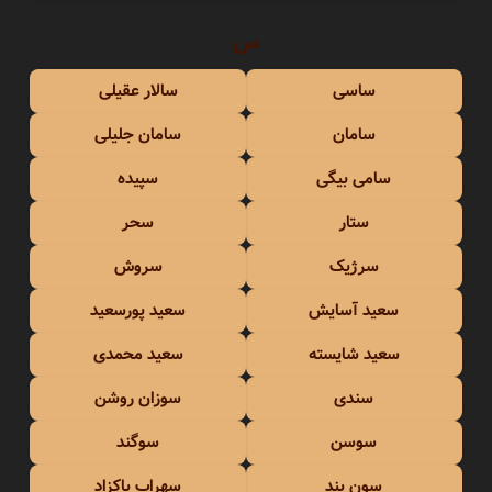
س
ساسی
سالار عقیلی
سامان
سامان جلیلی
سامی بیگی
سپیده
ستار
سحر
سرژیک
سروش
سعید آسایش
سعید پورسعید
سعید شایسته
سعید محمدی
سندی
سوزان روشن
سوسن
سوگند
سِوِن بند
سهراب پاکزاد