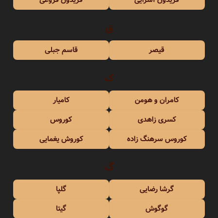
ق
قیصر
قاسم جبلی
ک
کامران و هومن
کامیار
کسری زاهدی
کوروس
کوروس سرهنگ زاده
کوروش یغمایی
گ
گرشا رضایی
گلپا
گوگوش
گیتا