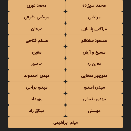
محمد علیزاده
محمد نوری
مرتضی
مرتضی اشرفی
مرتضی پاشایی
مرجان
مسعود صادقلو
مسلم فتاحی
مسیح و آرش
معین
معین زد
منصور
منوچهر سخایی
مهدی احمدوند
مهدی اسدی
مهدی یراحی
مهدی یغمایی
مهرداد
مهستی
میثاق راد
میثم ابراهیمی