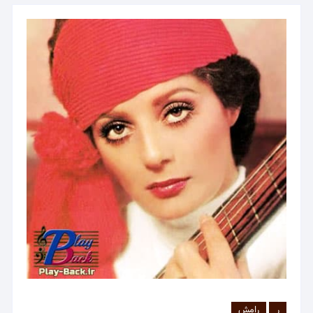
ر
رامش