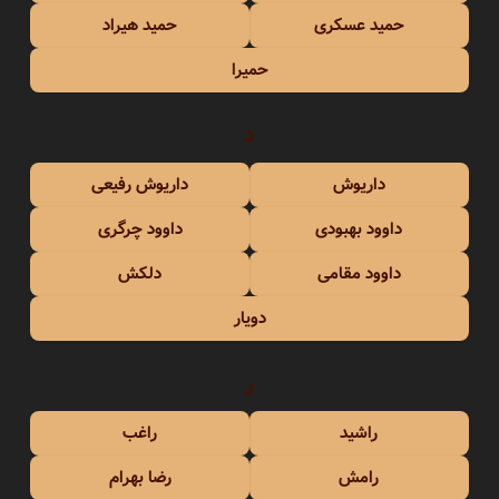
حمید عسکری
حمید هیراد
حمیرا
د
داریوش
داریوش رفیعی
داوود بهبودی
داوود چرگری
داوود مقامی
دلکش
دویار
ر
راشید
راغب
رامش
رضا بهرام