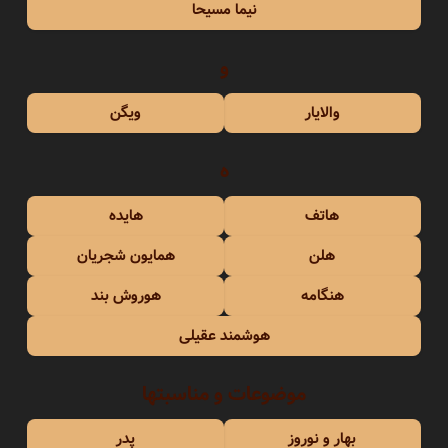
نیما مسیحا
و
والایار
ویگن
ه
هاتف
هایده
هلن
همایون شجریان
هنگامه
هوروش بند
هوشمند عقیلی
موضوعات و مناسبتها
بهار و نوروز
پدر