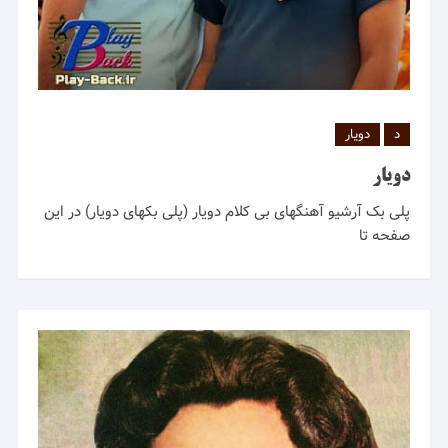
د
دویار
دویار
پلی بک آرشیو آهنگهای بی کلام دویار (پلی بکهای دویار) در این
صفحه تا