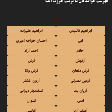
فهرست خوانندگان به ترتیب حروف الفبا
الف
ابراهیم تاتلیس
ابراهیم علیزاده
ابی
احسان خواجه امیری
احلام
احمد آزاد
آرتوش
آرش
آرش دلفان
آرش والا
آرمین نصرتی
آرون افشار
آریان بند
اسفندیار دیزانی
اسی
اشوان
آصف آریا
آغاسی