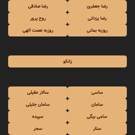
رضا جعفری
رضا صادقی
رضا یزدانی
روح پرور
روزبه بمانی
روزبه نعمت الهی
ز
زانکو
س
ساسی
سالار عقیلی
سامان
سامان جلیلی
سامی بیگی
سپیده
ستار
سحر