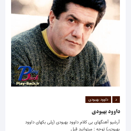
د
داوود بهبودی
داوود بهبودی
آرشیو آهنگهای بی کلام داوود بهبودی (پلی بکهای داوود
بهبودی) توجه : میتوانید قبل