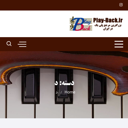
Ski
t
conten
دسته:
د
Home
د