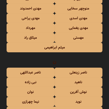
منوچهر سخایی
مهدی احمدوند
مهدی اسدی
مهدی یراحی
مهدی یغمایی
مهرداد
مهستی
میثاق راد
میثم ابراهیمی
ن
ناصر زینعلی
ناصر عبداللهی
ناهید
نبی زاده
نوش آفرین
نوان
نوید
نیما چهرازی