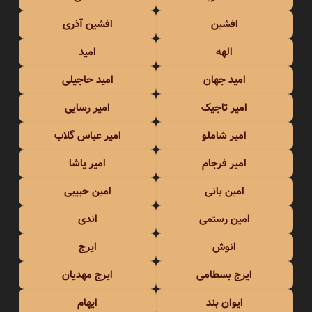
افشین
افشین آذری
الهه
امید
امید جهان
امید حاجیلی
امیر تاجیک
امیر رسایی
امیر شاملو
امیر عباس گلاب
امیر فرجام
امیر یاشا
امین بانی
امین حبیبی
امین رستمی
اندی
انوش
ایرج
ایرج بسطامی
ایرج مهدیان
ایوان بند
ایهام