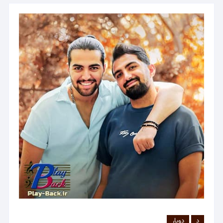
د
دویار