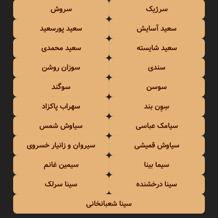
سرژیک
سروش
سعید آسایش
سعید پورسعید
سعید شایسته
سعید محمدی
سندی
سوزان روشن
سوسن
سوگند
سِوِن بند
سهراب پاکزاد
سیامک عباسی
سیاوش شمس
سیاوش قمیشی
سیروان و زانیار خسروی
سیما بینا
سیمین غانم
سینا درخشنده
سینا سرلک
سینا شعبانخانی