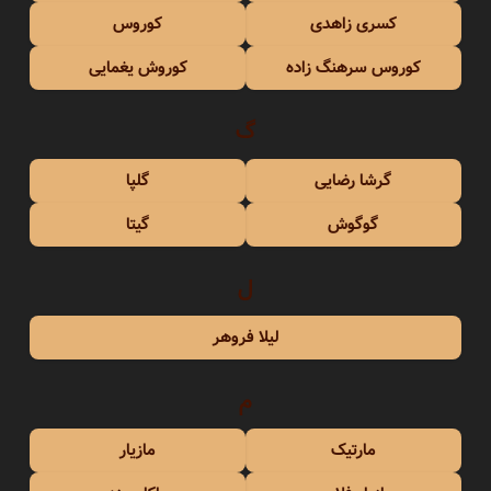
کسری زاهدی
کوروس
کوروس سرهنگ زاده
کوروش یغمایی
گ
گرشا رضایی
گلپا
گوگوش
گیتا
ل
لیلا فروهر
م
مارتیک
مازیار