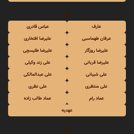
ع
عارف
عباس قادری
عرفان طهماسبی
علیرضا افتخاری
علیرضا روزگار
علیرضا طلیسچی
علیرضا قربانی
علی زند وکیلی
علی شیبانی
علی عبدالمالکی
علی منتظری
علی نظری
عماد رام
عماد طالب زاده
عهدیه
ف