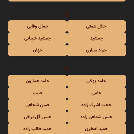
ج
جلال همتی
جمال وفایی
جمشید
جمشید شیبانی
جواد یساری
جهان
ح
حامد پهلان
حامد همایون
حامی
حبیب
حجت اشرف زاده
حسن شجاعی
حسن شماعی زاده
حسن گل نراقی
حمید اصغری
حمید طالب زاده