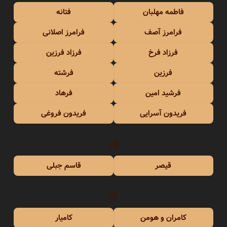
فاطمه مهلبان
فتانه
فرامرز آصف
فرامرز اصلانی
فرزاد فرخ
فرزاد فرزین
فرزین
فرشته
فرشید امین
فرهاد
فریدون آسرایی
فریدون فروغی
ق
قیصر
قاسم جبلی
ک
کامران و هومن
کامیار