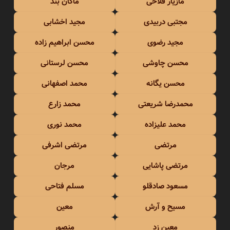
مازیار فلاحی
ماکان بند
مجتبی دربیدی
مجید اخشابی
مجید رضوی
محسن ابراهیم زاده
محسن چاوشی
محسن لرستانی
محسن یگانه
محمد اصفهانی
محمدرضا شریعتی
محمد زارع
محمد علیزاده
محمد نوری
مرتضی
مرتضی اشرفی
مرتضی پاشایی
مرجان
مسعود صادقلو
مسلم فتاحی
مسیح و آرش
معین
معین زد
منصور